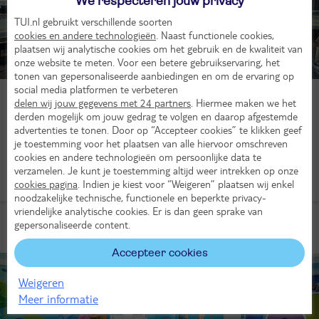
We respecteren jouw privacy
TUI.nl gebruikt verschillende soorten
cookies en andere technologieën
. Naast functionele cookies,
plaatsen wij analytische cookies om het gebruik en de kwaliteit van
onze website te meten. Voor een betere gebruikservaring, het
tonen van gepersonaliseerde aanbiedingen en om de ervaring op
social media platformen te verbeteren
Zwembaden
delen wij jouw gegevens met 24 partners
. Hiermee maken we het
derden mogelijk om jouw gedrag te volgen en daarop afgestemde
De MSC Euribia beschikt over maar liefst 5 zwembaden voor jong
advertenties te tonen. Door op “Accepteer cookies” te klikken geef
en oud. Het grootste zwembad van 1700 m² biedt volop plek voor
je toestemming voor het plaatsen van alle hiervoor omschreven
zowel plezier als ontspanning. Of je nu wilt relaxen of afkoelen,
cookies en andere technologieën om persoonlijke data te
het zwembad is de perfecte plek. De MSC Euribia heeft daarnaast
verzamelen. Je kunt je toestemming altijd weer intrekken op onze
ook 3 avontuurlijke glijbanen voor de echte liefhebbers.
cookies pagina
. Indien je kiest voor “Weigeren” plaatsen wij enkel
noodzakelijke technische, functionele en beperkte privacy-
vriendelijke analytische cookies. Er is dan geen sprake van
gepersonaliseerde content.
Gezinsvriendelijk
Accepteer cookies
Weigeren
Meer informatie