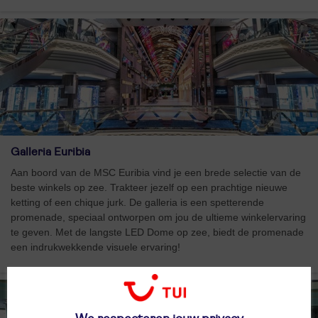
Galleria Euribia
Aan boord van de MSC Euribia vind je een brede selectie van de
beste winkels op zee. Trakteer jezelf op een prachtige nieuwe
ketting of een chique jurk. De galleria is een spetterende
promenade, speciaal ontworpen om jou de ultieme winkelervaring
te geven. Met de langste LED Dome op zee, biedt de promenade
een indrukwekkende visuele ervaring!