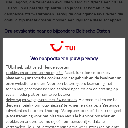
Blue Lagoon, die zeker een excursie waard zijn tijdens een cruise
IJsland. In dit paradijs op aarde kan je tot rust komen in de
dampende zoutwaterbaden. Terwijl de omringende lavavelden die
omhuld zijn met felgroene mossen een idyllische sfeer scheppen.
Cruisevakantie naar de bijzondere Baltische Staten
Wie helemaal een unieke cruisevakantie wil ervaren kan met een
cruiseschip van MSC Cruises op ontdekkingsreis naar
de Baltische Staten. Dobberend over de Oostzee vertrek je
richting deze feeërieke landen in Noord-Europa. Zo is het tijdens
We respecteren jouw privacy
deze cruise door Europa mogelijk om Tallinn te verkennen. Deze
TUI.nl gebruikt verschillende soorten
noordelijk gelegen hoofdstad van Estland staat bol van de
cookies en andere technologieën
. Naast functionele cookies,
eeuwenoude bezienswaardigheden die een onvergetelijk geheel
plaatsen wij analytische cookies om het gebruik en de kwaliteit van
vormen. Struin bijvoorbeeld door de historische stadskern
onze website te meten. Voor een betere gebruikservaring, het
Vanalinn waar je jezelf even in de middeleeuwen kunt wanen.
tonen van gepersonaliseerde aanbiedingen en om de ervaring op
Binnen deze ommuurde stadskern bewonder je immers
social media platformen te verbeteren
delen wij jouw gegevens met 24 partners
. Hiermee maken we het
majestueuze bouwwerken, zoals het 13-eeuwse Toompea-kasteel
derden mogelijk om jouw gedrag te volgen en daarop afgestemde
en de Lutherse Sint-Nicolaaskerk. In het stadshart is de Alexander
advertenties te tonen. Door op “Accepteer cookies” te klikken geef
Nevski-kathedraal echter het meest excentrieke bouwwerk. De
je toestemming voor het plaatsen van alle hiervoor omschreven
inktzwarte koepels en bontgekleurde mozaïeken van deze
cookies en andere technologieën om persoonlijke data te
Russisch-Orthodoxe kerk zorgen namelijk voor een bijzonder
verzamelen. Je kunt je toestemming altijd weer intrekken op onze