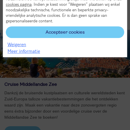
plaatje.
cookies pagina
. Indien je kiest voor “Weigeren” plaatsen wij enkel
noodzakelijke technische, functionele en beperkte privacy-
vriendelijke analytische cookies. Er is dan geen sprake van
Andere zeecruises
gepersonaliseerde content.
Accepteer cookies
Weigeren
Meer informatie
Cruise Middellandse Zee
Dankzij de bruisende kustplaatsen en culturele wereldsteden kent
Zuid-Europa talloze vakantiebestemmingen die het ontdekken
waard zijn. Maak een vakantie naar deze zonovergoten regio
eens éxtra bijzonder door een voordelige cruise over de
Middellandse Zee te boeken!