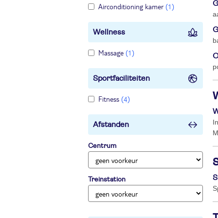
G
Airconditioning kamer
(1)
a
G
Wellness
b
Massage
(1)
O
p
Sportfaciliteiten
Fitness
(4)
W
I
Afstanden
M
Centrum
S
Treinstation
S