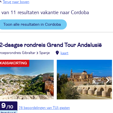
Terug naar boven
 van 11 resultaten vakantie naar Cordoba
Toon alle resultaten in Cordoba
2-daagse rondreis Grand Tour Andalusië
roepsrondreis Gibraltar
Spanje
kaart
KASSAKORTING
9
78 beoordelingen van TUI-gasten