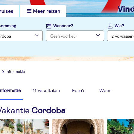
vi
ruises
Meer reizen
temming
Wanneer?
Wie?
a
Informatie
Informatie
11 resultaten
Foto's
Weer
Vakantie
Cordoba