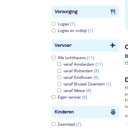
Verzorging
Logies
(7)
Logies en ontbijt
(1)
Vervoer
B
Alle luchthavens
(11)
M
vanaf Amsterdam
(11)
vanaf Rotterdam
(8)
vanaf Eindhoven
(8)
vanaf Brussel Zaventem
(1)
H
vanaf Weeze
(8)
p
Eigen vervoer
(8)
F
h
Kinderen
i
Zwembad
(7)