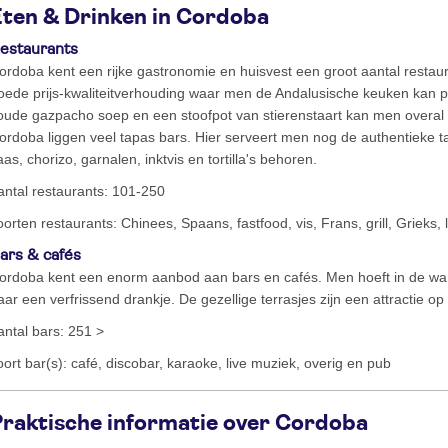
Eten & Drinken in Cordoba
estaurants
ordoba kent een rijke gastronomie en huisvest een groot aantal restaura
oede prijs-kwaliteitverhouding waar men de Andalusische keuken kan 
oude gazpacho soep en een stoofpot van stierenstaart kan men overal 
ordoba liggen veel tapas bars. Hier serveert men nog de authentieke
aas, chorizo, garnalen, inktvis en tortilla's behoren.
antal restaurants: 101-250
oorten restaurants: Chinees, Spaans, fastfood, vis, Frans, grill, Grieks,
ars & cafés
ordoba kent een enorm aanbod aan bars en cafés. Men hoeft in de w
aar een verfrissend drankje. De gezellige terrasjes zijn een attractie op 
antal bars: 251 >
oort bar(s): café, discobar, karaoke, live muziek, overig en pub
Praktische informatie over Cordoba