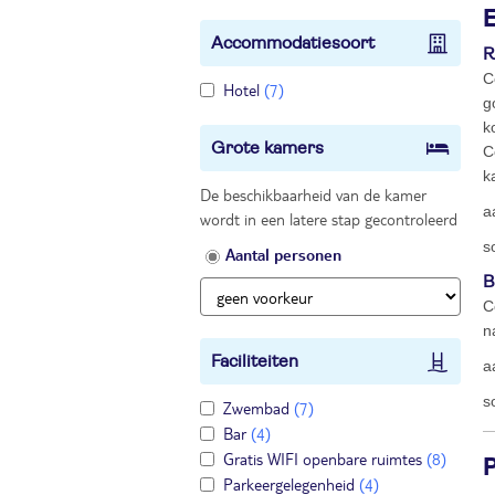
Accommodatiesoort
R
C
Hotel
(7)
g
k
Grote kamers
C
k
De beschikbaarheid van de kamer
a
wordt in een latere stap gecontroleerd
s
Aantal personen
B
C
n
Faciliteiten
a
s
Zwembad
(7)
Bar
(4)
Gratis WIFI openbare ruimtes
(8)
Parkeergelegenheid
(4)