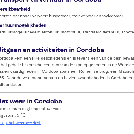
ereikbaarheid
oorten openbaar vervoer: busvervoer, treinvervoer en taxivervoer
erhuurmogelijkheden
erhuurmogelijkheden: autohuur, motorhuur, standaard fietshuur, scoo
itgaan en activiteiten in Cordoba
ordoba kent een rijke geschiedenis en is tevens een van de best bewa
s het gehele historische centrum van de stad opgenomen in de Werelderfg
ezienwaardigheden in Cordoba zoals een Romeinse brug, een Mausole
85. Door de vele monumenten en bezienswaardigheden is Cordoba een
ultuursteden.
Het weer in Cordoba
e maximum dagtemperatuur voor
ugustus
36 °C
ekijk het weeroverzicht