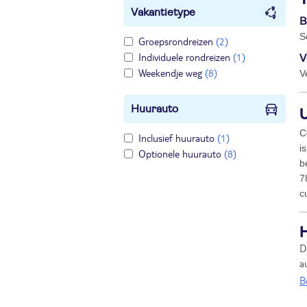
Vakantietype
B
S
Groepsrondreizen
(2)
Individuele rondreizen
(1)
V
Weekendje weg
(8)
V
Huurauto
U
C
Inclusief huurauto
(1)
i
Optionele huurauto
(8)
b
7
c
D
a
B