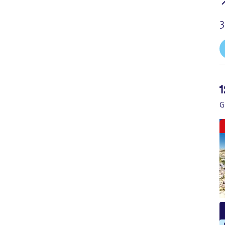
3
1
G