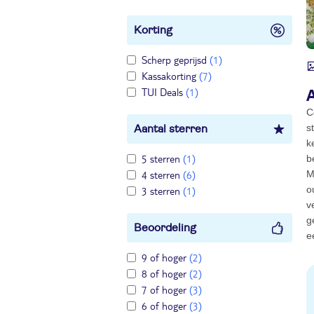
Korting
Scherp geprijsd
(1)
Kassakorting
(7)
TUI Deals
(1)
C
s
Aantal sterren
k
5 sterren
(1)
b
4 sterren
(6)
M
o
3 sterren
(1)
v
g
Beoordeling
e
9 of hoger
(2)
8 of hoger
(2)
7 of hoger
(3)
6 of hoger
(3)