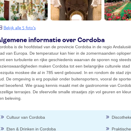
Bekijk alle 5 foto's
Algemene informatie over Cordoba
ordoba is de hoofdstad van de provincie Cordoba in de regio Andalusi
tad van Europa. De temperatuur kan hier in de zomermaanden oplopen 
ent een turbulente en rijke geschiedenis waarvan de sporen nog steed
ezienswaardigheden maken Cordoba tot een belangrijke culturele stad in
ezquita moskee die al in 785 werd gebouwd. In en rondom de stad zijn d
ud. De omgeving is erg populair onder buitensporters, vooral de spor
eel beoefend. Wie graag kennis maakt met de gastronomie van Cordoba
ezellige terrasjes. De sfeervolle smalle straatjes zijn vol geuren en kl
en beleving.
Cultuur van Cordoba
Discothek
Eten & Drinken in Cordoba
Praktische