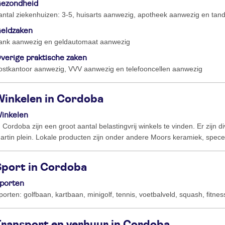
ezondheid
antal ziekenhuizen: 3-5, huisarts aanwezig, apotheek aanwezig en tan
eldzaken
ank aanwezig en geldautomaat aanwezig
verige praktische zaken
ostkantoor aanwezig, VVV aanwezig en telefooncellen aanwezig
Winkelen in Cordoba
inkelen
n Cordoba zijn een groot aantal belastingvrij winkels te vinden. Er zijn 
artin plein. Lokale producten zijn onder andere Moors keramiek, spece
Sport in Cordoba
porten
porten: golfbaan, kartbaan, minigolf, tennis, voetbalveld, squash, fitne
Transport en verhuur in Cordoba