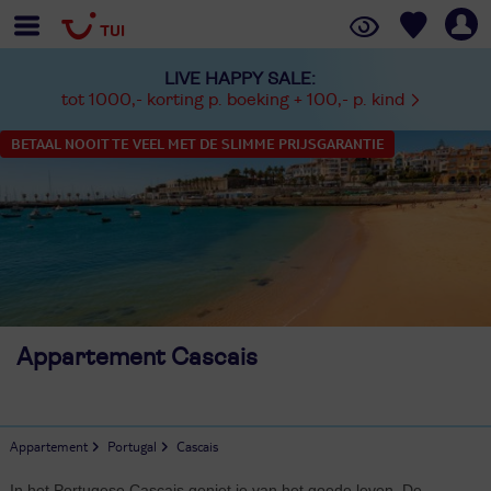
LIVE HAPPY SALE:
tot 1000,- korting p. boeking + 100,- p. kind
BETAAL NOOIT TE VEEL MET DE SLIMME PRIJSGARANTIE
Appartement Cascais
Appartement
Portugal
Cascais
In het Portugese Cascais geniet je van het goede leven. De