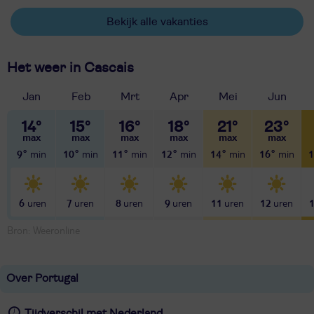
Bekijk alle vakanties
Het weer in Cascais
Jan
Feb
Mrt
Apr
Mei
Jun
14°
15°
16°
18°
21°
23°
9°
10°
11°
12°
14°
16°
1
6
7
8
9
11
12
Bron: Weeronline
Over Portugal
Tijdverschil met Nederland