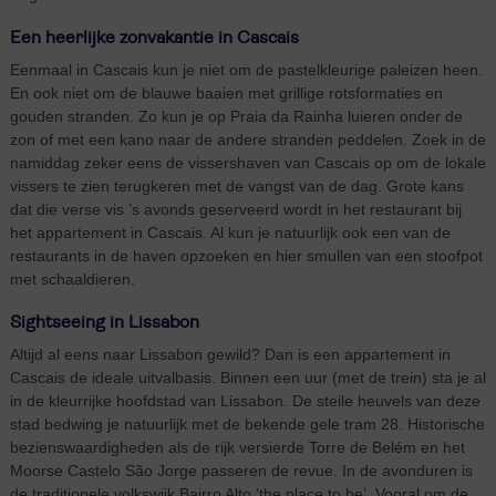
Een heerlijke zonvakantie in Cascais
Eenmaal in Cascais kun je niet om de pastelkleurige paleizen heen.
En ook niet om de blauwe baaien met grillige rotsformaties en
gouden stranden. Zo kun je op Praia da Rainha luieren onder de
zon of met een kano naar de andere stranden peddelen. Zoek in de
namiddag zeker eens de vissershaven van Cascais op om de lokale
vissers te zien terugkeren met de vangst van de dag. Grote kans
dat die verse vis ’s avonds geserveerd wordt in het restaurant bij
het appartement in Cascais. Al kun je natuurlijk ook een van de
restaurants in de haven opzoeken en hier smullen van een stoofpot
met schaaldieren.
Sightseeing in Lissabon
Altijd al eens naar Lissabon gewild? Dan is een appartement in
Cascais de ideale uitvalbasis. Binnen een uur (met de trein) sta je al
in de kleurrijke hoofdstad van Lissabon. De steile heuvels van deze
stad bedwing je natuurlijk met de bekende gele tram 28. Historische
bezienswaardigheden als de rijk versierde Torre de Belém en het
Moorse Castelo São Jorge passeren de revue. In de avonduren is
de traditionele volkswijk Bairro Alto ‘the place to be’. Vooral om de