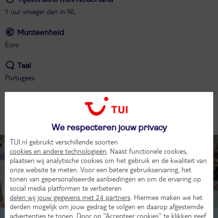
1 uur vroeger dan in NL
Munteenheid
Euro
Taal
Portugees
Afstand tot Nederland
1800 km
We respecteren jouw privacy
TUI.nl gebruikt verschillende soorten
Tip!
cookies en andere technologieën
. Naast functionele cookies,
plaatsen wij analytische cookies om het gebruik en de kwaliteit van
onze website te meten. Voor een betere gebruikservaring, het
tonen van gepersonaliseerde aanbiedingen en om de ervaring op
social media platformen te verbeteren
delen wij jouw gegevens met 24 partners
. Hiermee maken we het
derden mogelijk om jouw gedrag te volgen en daarop afgestemde
Rixt ☀️
Content Creator
advertenties te tonen. Door op “Accepteer cookies” te klikken geef