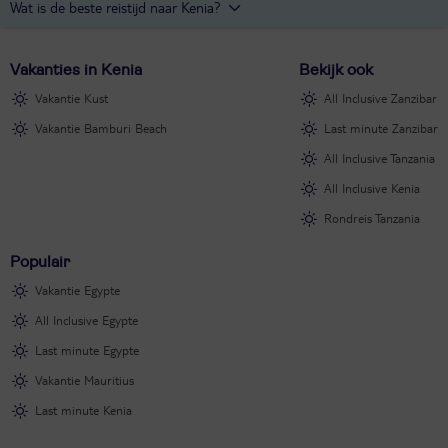
Hotels in Kenia die direct aan het strand liggen zijn
Bamburi Beach
,
Wat is de beste reistijd naar Kenia?
Baobab Beach Resort & Spa
en
Leopard Beach Resort & Spa
.
De beste reistijd naar Kenia is in de droge periode. Dit zijn
Vakanties in Kenia
Bekijk ook
de maanden december tot en met februari en juni tot en met
september. In het begin van het droge seizoen is de natuur nog erg
Vakantie Kust
All Inclusive Zanzibar
groen. Er valt dan natuurlijk ook weinig regen en de zon schijnt
Vakantie Bamburi Beach
Last minute Zanzibar
bijna altijd.
All Inclusive Tanzania
All Inclusive Kenia
Rondreis Tanzania
Populair
Vakantie Egypte
All Inclusive Egypte
Last minute Egypte
Vakantie Mauritius
Last minute Kenia