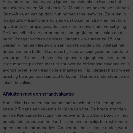
Een andere unieke ervaring tijdens een vakantie in Kenia is het
bezoeken van een Masai-dorp. De Masai is het bekendste volk van
Oost-Afrika en valt op door hun nomadische leefwijze. Ze leven in
manyatta's – traditionele huisjes van takken en stro – en met hun
opvallende kleurrijke gewaden zijn ze een opvallende verschijning.
De hoeveelheid vee per persoon staat gelijk aan ons saldo op de
bank. Vroeger vochten de Masai jongens – wanneer ze 18 jaar
werden – met een leeuw om een man te worden. Nu volstaat het
doden van een buffel. Daarna is hij klaar om zijn gezin en kudde te
verzorgen. Tijdens je bezoek leer je over de jaagtechnieken, ontdek
je de mooiste plekken met uitzicht over de Afrikaanse savanne en ’s
avonds proef je van traditionele maaltijden. Tip: vergeet niet om een
prachtig handgemaakt sieraad te kopen. Hiermee ondersteun je de
lokale bevolking.
Afsluiten met een strandvakantie
Hoe lekker is om een spannende safaritocht af te sluiten op het
strand? Tijdens een vakantie in Kenia kan het. De brede stranden
aan de Keniaanse kust zijn hier betoverend. Op Diani Beach – het
populairste strand van het land – is het niet moeilijk tot rust komen
op een van de strandbedjes. Ga hier ook beslist kopje onder, want