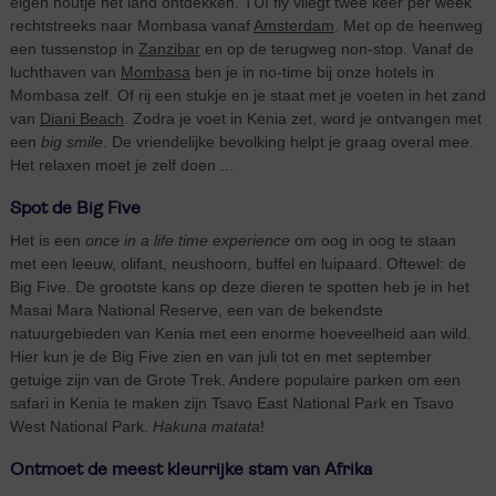
eigen houtje het land ontdekken. TUI fly vliegt twee keer per week
rechtstreeks naar Mombasa vanaf
Amsterdam
. Met op de heenweg
een tussenstop in
Zanzibar
en op de terugweg non-stop. Vanaf de
luchthaven van
Mombasa
ben je in no-time bij onze hotels in
Mombasa zelf. Of rij een stukje en je staat met je voeten in het zand
van
Diani Beach
. Zodra je voet in Kenia zet, word je ontvangen met
een
big smile
. De vriendelijke bevolking helpt je graag overal mee.
Het relaxen moet je zelf doen ...
Spot de Big Five
Het is een
once in a life time experience
om oog in oog te staan
met een leeuw, olifant, neushoorn, buffel en luipaard. Oftewel: de
Big Five. De grootste kans op deze dieren te spotten heb je in het
Masai Mara National Reserve, een van de bekendste
natuurgebieden van Kenia met een enorme hoeveelheid aan wild.
Hier kun je de Big Five zien en van juli tot en met september
getuige zijn van de Grote Trek. Andere populaire parken om een
safari in Kenia te maken zijn Tsavo East National Park en Tsavo
West National Park.
Hakuna matata
!
Ontmoet de meest kleurrijke stam van Afrika