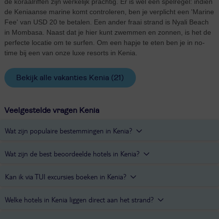
de koraalriffen zijn werkelijk prachtig. Er is wel één spelregel: indien
de Keniaanse marine komt controleren, ben je verplicht een 'Marine
Fee' van USD 20 te betalen. Een ander fraai strand is Nyali Beach
in Mombasa. Naast dat je hier kunt zwemmen en zonnen, is het de
perfecte locatie om te surfen. Om een hapje te eten ben je in no-
time bij een van onze luxe resorts in Kenia.
Bekijk alle vakanties Kenia
(21)
Veelgestelde vragen Kenia
Wat zijn populaire bestemmingen in Kenia?
Populaire vakantiebestemmingen in Kenia zijn
Diani Beach
en
Wat zijn de best beoordeelde hotels in Kenia?
Mombasa.
De best beoordeelde hotels in Kenia zijn
Baobab Beach Resort &
Kan ik via TUI excursies boeken in Kenia?
Spa
en
Diani Sea Resort
.
Ja, via
het Excursies & Activiteiten platform van TUI
kan je
Welke hotels in Kenia liggen direct aan het strand?
excursies boeken in Kenia. Bijvoorbeeld deze
citytour in Mombasa
.