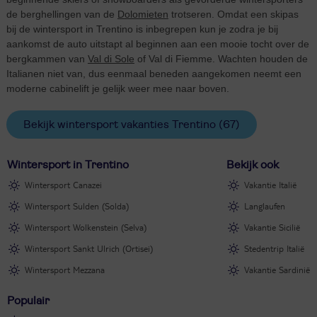
de berghellingen van de
Dolomieten
trotseren. Omdat een skipas
bij de wintersport in Trentino is inbegrepen kun je zodra je bij
aankomst de auto uitstapt al beginnen aan een mooie tocht over de
bergkammen van
Val di Sole
of Val di Fiemme. Wachten houden de
Italianen niet van, dus eenmaal beneden aangekomen neemt een
moderne cabinelift je gelijk weer mee naar boven.
Bekijk wintersport vakanties Trentino
(67)
Wintersport in Trentino
Bekijk ook
Wintersport Canazei
Vakantie Italië
Wintersport Sulden (Solda)
Langlaufen
Wintersport Wolkenstein (Selva)
Vakantie Sicilië
Wintersport Sankt Ulrich (Ortisei)
Stedentrip Italië
Wintersport Mezzana
Vakantie Sardinië
Populair