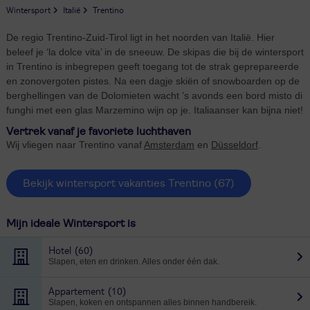
Wintersport
Italië
Trentino
De regio Trentino-Zuid-Tirol ligt in het noorden van Italië. Hier
beleef je ‘la dolce vita’ in de sneeuw. De skipas die bij de wintersport
in Trentino is inbegrepen geeft toegang tot de strak geprepareerde
en zonovergoten pistes. Na een dagje skiën of snowboarden op de
berghellingen van de Dolomieten wacht ’s avonds een bord misto di
funghi met een glas Marzemino wijn op je. Italiaanser kan bijna niet!
Vertrek vanaf je favoriete luchthaven
Wij vliegen naar Trentino vanaf
Amsterdam
en
Düsseldorf
.
Bekijk wintersport vakanties Trentino
(67)
Mijn ideale Wintersport is
Hotel
(60)
Slapen, eten en drinken. Alles onder één dak.
Appartement
(10)
Slapen, koken en ontspannen alles binnen handbereik.