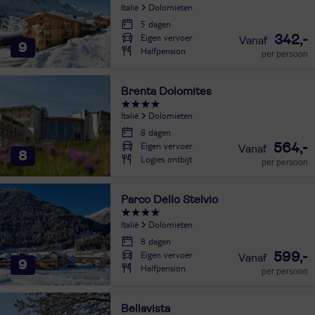
Italië
Dolomieten
5 dagen
Eigen vervoer
342,-
9
Halfpension
per persoon
Brenta Dolomites
Italië
Dolomieten
8 dagen
Eigen vervoer
564,-
8
Logies ontbijt
per persoon
Parco Dello Stelvio
Italië
Dolomieten
8 dagen
Eigen vervoer
599,-
9
Halfpension
per persoon
Bellavista