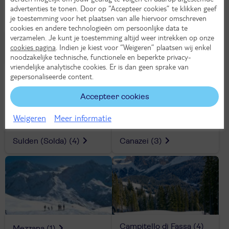
advertenties te tonen. Door op “Accepteer cookies” te klikken geef
je toestemming voor het plaatsen van alle hiervoor omschreven
cookies en andere technologieën om persoonlijke data te
verzamelen. Je kunt je toestemming altijd weer intrekken op onze
Sankt Ulrich (Ortisei)
Wolkenstein (Selva)
(5)
cookies pagina
. Indien je kiest voor “Weigeren” plaatsen wij enkel
(9)
noodzakelijke technische, functionele en beperkte privacy-
vriendelijke analytische cookies. Er is dan geen sprake van
gepersonaliseerde content.
Accepteer cookies
Weigeren
Meer informatie
Sulden (Solda)
(4)
Canazei
(3)
Campitello di Fassa
(4)
Mezzana
(1)