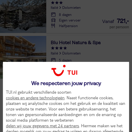
Italië
Dolomieten
8 dagen
Eigen vervoer
721,-
Halfpension
per persoon
Blu Hotel Natura & Spa
Italië
Dolomieten
5 dagen
Eigen vervoer
467,-
9,
4
Halfpension
per persoon
We respecteren jouw privacy
Bekijk alle vakanties
TUI.nl gebruikt verschillende soorten
cookies en andere technologieën
. Naast functionele cookies,
plaatsen wij analytische cookies om het gebruik en de kwaliteit van
onze website te meten. Voor een betere gebruikservaring, het
Populaire bestemmingen
tonen van gepersonaliseerde aanbiedingen en om de ervaring op
social media platformen te verbeteren
delen wij jouw gegevens met 24 partners
. Hiermee maken we het
derden mogelijk om jouw gedrag te volgen en daarop afgestemde