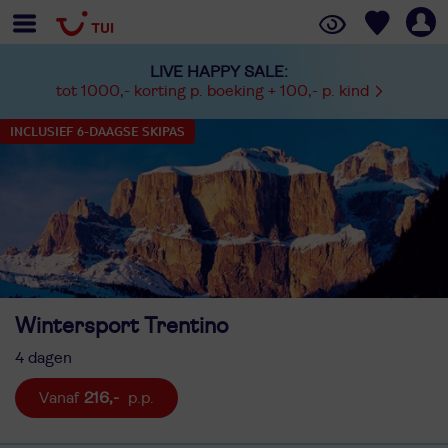
LIVE HAPPY SALE:
tot 1000,- korting p. boeking + 100,- p. kind
INCLUSIEF 6-DAAGSE SKIPAS
Wintersport Trentino
4 dagen
216,-