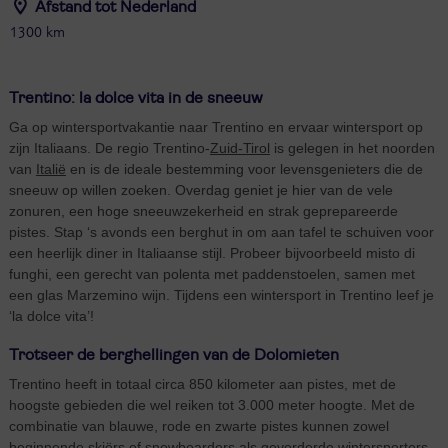
Afstand tot Nederland
1300 km
Trentino: la dolce vita in de sneeuw
Ga op wintersportvakantie naar Trentino en ervaar wintersport op
zijn Italiaans. De regio Trentino-
Zuid-Tirol
is gelegen in het noorden
van
Italië
en is de ideale bestemming voor levensgenieters die de
sneeuw op willen zoeken. Overdag geniet je hier van de vele
zonuren, een hoge sneeuwzekerheid en strak geprepareerde
pistes. Stap ‘s avonds een berghut in om aan tafel te schuiven voor
een heerlijk diner in Italiaanse stijl. Probeer bijvoorbeeld misto di
funghi, een gerecht van polenta met paddenstoelen, samen met
een glas Marzemino wijn. Tijdens een wintersport in Trentino leef je
‘la dolce vita’!
Trotseer de berghellingen van de Dolomieten
Trentino heeft in totaal circa 850 kilometer aan pistes, met de
hoogste gebieden die wel reiken tot 3.000 meter hoogte. Met de
combinatie van blauwe, rode en zwarte pistes kunnen zowel
beginnende skiërs of snowboarders als gevorderde wintersporters