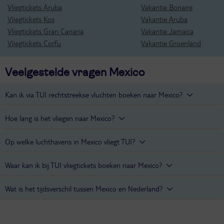
Vliegtickets Aruba
Vakantie Bonaire
Vliegtickets Kos
Vakantie Aruba
Vliegtickets Gran Canaria
Vakantie Jamaica
Vliegtickets Corfu
Vakantie Groenland
Veelgestelde vragen Mexico
Kan ik via TUI rechtstreekse vluchten boeken naar Mexico?
Via TUI kan je voor de heenweg geen rechtstreekse vluchten
Hoe lang is het vliegen naar Mexico?
boeken naar Mexico. Op de terugweg, van Mexico naar Nederland,
zijn wel rechtstreekse vluchten te boeken.
De vliegtijd van Schiphol naar Mexico bij een vlucht met 1
Op welke luchthavens in Mexico vliegt TUI?
tussenlanding is minimaal 14 uur.
TUI vliegt naar de luchthaven van Cancun.
Waar kan ik bij TUI vliegtickets boeken naar Mexico?
Via
TUI fly
kan je vliegtickets kopen naar Mexico.
Wat is het tijdsverschil tussen Mexico en Nederland?
In Nederland is het 7 uur later dan in Mexico.