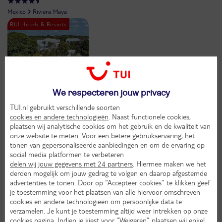
Mexico
Riviera Maya
9,
6
We respecteren jouw privacy
TUI.nl gebruikt verschillende soorten
cookies en andere technologieën
. Naast functionele cookies,
Voordeligste keuze
plaatsen wij analytische cookies om het gebruik en de kwaliteit van
onze website te meten. Voor een betere gebruikservaring, het
Tukan Hotel Playa del Carmen
tonen van gepersonaliseerde aanbiedingen en om de ervaring op
social media platformen te verbeteren
Mexico
Riviera Maya
delen wij jouw gegevens met 24 partners
. Hiermee maken we het
derden mogelijk om jouw gedrag te volgen en daarop afgestemde
advertenties te tonen. Door op “Accepteer cookies” te klikken geef
je toestemming voor het plaatsen van alle hiervoor omschreven
cookies en andere technologieën om persoonlijke data te
verzamelen. Je kunt je toestemming altijd weer intrekken op onze
cookies pagina
. Indien je kiest voor “Weigeren” plaatsen wij enkel