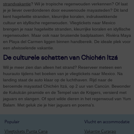
strandvakantie
? Wil je tropische regenwouden verkennen? Of laat
je je liever overdonderen door eeuwenoude mayasteden? Dit land
kent hagelwitte stranden, kleurrijke koralen, indrukwekkende
cultuur en idyllische regenwouden. Vliegtickets naar Mexico
brengen je naar hagelwitte stranden, kleurrijke koralen en idyllische
regenwouden. Maar ook naar bruisende badplaatsen. Rivièra Maya
en Playa del Carmen liggen binnen handbereik. De ideale plek voor
een afwisselende vakantie.
De culturele schatten van Chichén Itzá
Wil je meer zien dan alleen het strand? Reserveer meteen een
huurauto tijdens het boeken van je vliegtickets naar Mexico. Na
landing staat de auto klaar op de luchthaven. Rijd naar de
beroemde mayastad Chichén Itzá, op 2 uur van Cancún. Bewonder
de Kukulcán piramide en de Tempel van de Krijgers, versierd met
jaguars en slangen. Of spot wilde dieren in het regenwoud van Yum
Balam. Met geluk zie je hier jaguars en poema's.
Populair
Vlucht en accommodatie
Vliegtickets Punta Cana
Vakantie Curaçao