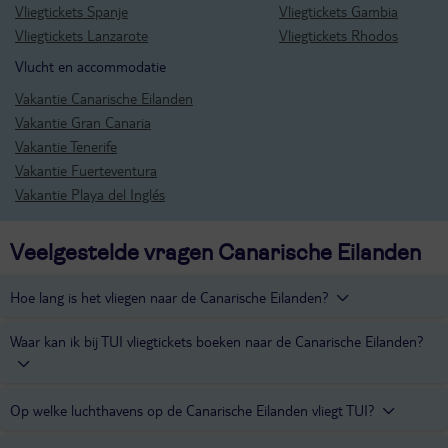
Vliegtickets Spanje
Vliegtickets Gambia
Vliegtickets Lanzarote
Vliegtickets Rhodos
Vlucht en accommodatie
Vakantie Canarische Eilanden
Vakantie Gran Canaria
Vakantie Tenerife
Vakantie Fuerteventura
Vakantie Playa del Inglés
Veelgestelde vragen Canarische Eilanden
Hoe lang is het vliegen naar de Canarische Eilanden?
Waar kan ik bij TUI vliegtickets boeken naar de Canarische Eilanden?
De vliegtijd van Schiphol naar de Canarische eilanden is gemiddeld
4 uur. Dit hangt af van het eiland waar je naartoe vliegt.
Via
TUI fly
kan je vliegtickets boeken naar de Canarische Eilanden.
Op welke luchthavens op de Canarische Eilanden vliegt TUI?