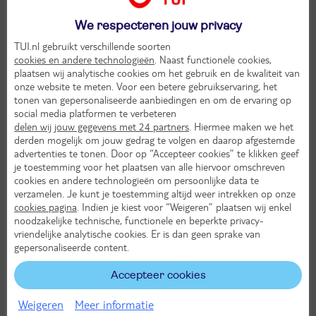
We respecteren jouw privacy
TUI.nl gebruikt verschillende soorten
cookies en andere technologieën
. Naast functionele cookies,
plaatsen wij analytische cookies om het gebruik en de kwaliteit van
9,
onze website te meten. Voor een betere gebruikservaring, het
6
tonen van gepersonaliseerde aanbiedingen en om de ervaring op
social media platformen te verbeteren
delen wij jouw gegevens met 24 partners
. Hiermee maken we het
Voordeligste keuze
derden mogelijk om jouw gedrag te volgen en daarop afgestemde
advertenties te tonen. Door op “Accepteer cookies” te klikken geef
je toestemming voor het plaatsen van alle hiervoor omschreven
Los Tilos
cookies en andere technologieën om persoonlijke data te
verzamelen. Je kunt je toestemming altijd weer intrekken op onze
Spanje
Canarische Eilanden
cookies pagina
. Indien je kiest voor “Weigeren” plaatsen wij enkel
noodzakelijke technische, functionele en beperkte privacy-
vriendelijke analytische cookies. Er is dan geen sprake van
gepersonaliseerde content.
Accepteer cookies
8,
8
Weigeren
Meer informatie