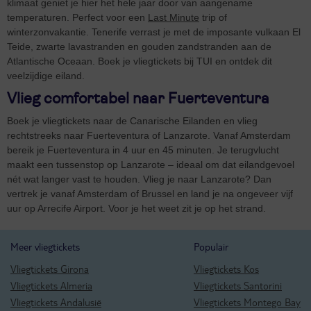
klimaat geniet je hier het hele jaar door van aangename
temperaturen. Perfect voor een
Last Minute
trip of
winterzonvakantie. Tenerife verrast je met de imposante vulkaan El
Teide, zwarte lavastranden en gouden zandstranden aan de
Atlantische Oceaan. Boek je vliegtickets bij TUI en ontdek dit
veelzijdige eiland.
Vlieg comfortabel naar Fuerteventura
Boek je vliegtickets naar de Canarische Eilanden en vlieg
rechtstreeks naar Fuerteventura of Lanzarote. Vanaf Amsterdam
bereik je Fuerteventura in 4 uur en 45 minuten. Je terugvlucht
maakt een tussenstop op Lanzarote – ideaal om dat eilandgevoel
nét wat langer vast te houden. Vlieg je naar Lanzarote? Dan
vertrek je vanaf Amsterdam of Brussel en land je na ongeveer vijf
uur op Arrecife Airport. Voor je het weet zit je op het strand.
Meer vliegtickets
Populair
Vliegtickets Girona
Vliegtickets Kos
Vliegtickets Almeria
Vliegtickets Santorini
Vliegtickets Andalusië
Vliegtickets Montego Bay