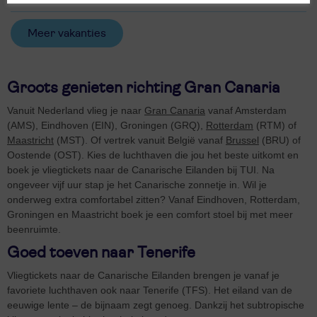
Meer vakanties
Groots genieten richting Gran Canaria
Vanuit Nederland vlieg je naar
Gran Canaria
vanaf Amsterdam
(AMS), Eindhoven (EIN), Groningen (GRQ),
Rotterdam
(RTM) of
Maastricht
(MST). Of vertrek vanuit België vanaf
Brussel
(BRU) of
Oostende (OST). Kies de luchthaven die jou het beste uitkomt en
boek je vliegtickets naar de Canarische Eilanden bij TUI. Na
ongeveer vijf uur stap je het Canarische zonnetje in. Wil je
onderweg extra comfortabel zitten? Vanaf Eindhoven, Rotterdam,
Groningen en Maastricht boek je een comfort stoel bij met meer
beenruimte.
Goed toeven naar Tenerife
Vliegtickets naar de Canarische Eilanden brengen je vanaf je
favoriete luchthaven ook naar Tenerife (TFS). Het eiland van de
eeuwige lente – de bijnaam zegt genoeg. Dankzij het subtropische