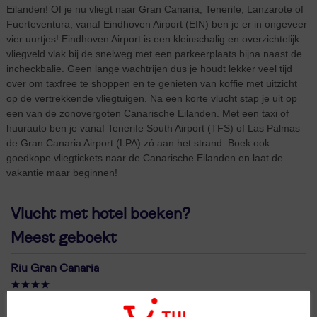
Eilanden! Of je nu vliegt naar Gran Canaria, Tenerife, Lanzarote of
Fuerteventura, vanaf Eindhoven Airport (EIN) ben je er in ongeveer
vier uurtjes! Eindhoven Airport is een kleinschalig en overzichtelijk
vliegveld vlak bij de snelweg met een parkeerplaats bijna naast de
incheckbalie. Geen lange wachtrijen dus je houdt lekker veel tijd
over om taxfree te shoppen en te genieten van koffie met uitzicht
op de vertrekkende vliegtuigen. Na een korte vlucht stap je uit op
een van de zonovergoten Canarische Eilanden. Met een taxi of
huurauto ben je vanaf Tenerife South Airport (TFS) of Las Palmas
de Gran Canaria Airport (LPA) zó aan het strand. Boek ook
goedkope vliegtickets naar de Canarische Eilanden en laat de
vakantie maar beginnen!
Vlucht met hotel boeken?
Meest geboekt
Riu Gran Canaria
Spanje
Canarische Eilanden