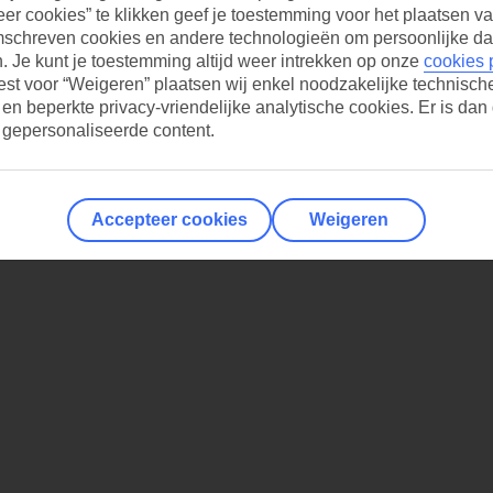
er cookies” te klikken geef je toestemming voor het plaatsen va
mschreven cookies en andere technologieën om persoonlijke da
 Je kunt je toestemming altijd weer intrekken op onze
cookies 
iest voor “Weigeren” plaatsen wij enkel noodzakelijke technisch
 en beperkte privacy-vriendelijke analytische cookies. Er is dan
 gepersonaliseerde content.
Accepteer cookies
Weigeren