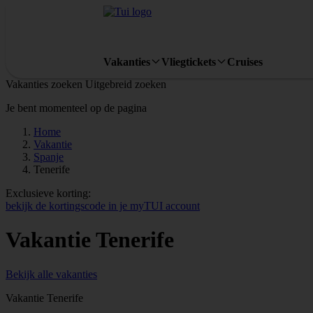
Vakanties
Vliegtickets
Cruises
Vakanties zoeken
Uitgebreid zoeken
Je bent momenteel op de pagina
Home
Vakantie
Spanje
Tenerife
Exclusieve korting:
bekijk de kortingscode in je myTUI account
Vakantie Tenerife
Bekijk alle vakanties
Vakantie Tenerife