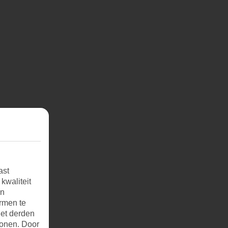
ast
kwaliteit
an
rmen te
et derden
tonen. Door