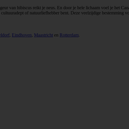
. De geur van hibiscus reikt je neus. En door je hele lichaam voel je h
, cultuuradept of natuurliefhebber bent. Deze veelzijdige bestemming voe
ldorf
,
Eindhoven
,
Maastricht
en
Rotterdam
.