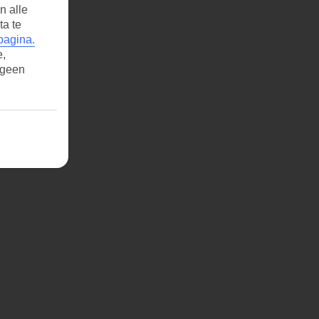
n alle
ta te
pagina.
e,
 geen