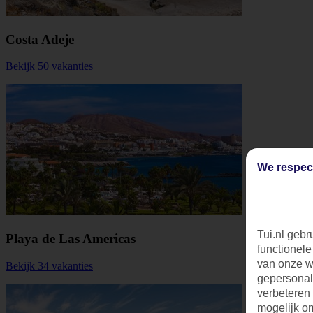
Costa Adeje
Bekijk 50 vakanties
We respec
Tui.nl gebr
Playa de Las Americas
functionele
van onze we
Bekijk 34 vakanties
gepersonal
verbeteren
mogelijk o