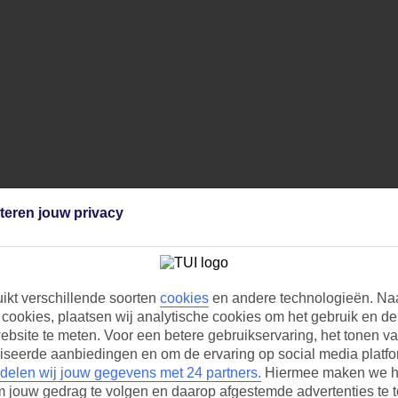
teren jouw privacy
uikt verschillende soorten
cookies
en andere technologieën. Na
 cookies, plaatsen wij analytische cookies om het gebruik en de 
bsite te meten. Voor een betere gebruikservaring, het tonen v
iseerde aanbiedingen en om de ervaring op social media platfo
delen wij jouw gegevens met 24 partners.
Hiermee maken we h
m jouw gedrag te volgen en daarop afgestemde advertenties te 