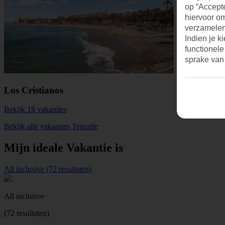
op “Accepte
hiervoor o
verzamelen.
Indien je k
functionele
sprake van
Los Cristianos
Bekijk 18 vakanties
Bekijk alle vakanties Tenerife
Mijn ideale Vakantie is
All inclusive (72 resultaten)
All inclusive
(72 resultaten)