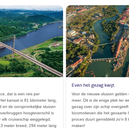
Even het gezag kwijt
ce, dat is een reis per
Voor de nieuwe sluizen gelde
et kanaal is 81 kilometer lang,
meer. Dit is de enige plek ter 
 en de oorspronkelijke sluizen
gezag over zijn schip overgeef
 overbruggen hoogteverschil is
locomotieven die het gevaarte 
r elk cruiseschip weggelegd;
proces duurt gemiddeld zo’n 8 
2,3 meter breed, 294 meter lang
maken!