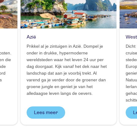
Azië
West
Prikkel al je zintuigen in Azië. Dompel je
Dicht 
osten.
onder in drukke, hypermoderne
cruis
en die
wereldsteden waar het leven 24 uur per
stede
ude
dag doorgaat. Kijk vanaf het dek naar het
Europ
ord
landschap dat aan je voorbij trekt. Al
geniet
s
varend ga je verder door de groener dan
Natuu
groene jungle en geniet je van het
Ierla
alledaagse leven langs de oevers.
gehad
schitt
Lees meer