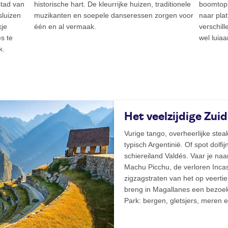
stad van
historische hart. De kleurrijke huizen, traditionele
boomtopp
sluizen
muzikanten en soepele danseressen zorgen voor
naar plat
kje
één en al vermaak.
verschill
es te
wel luiaa
k.
Het veelzijdige Zui
Vurige tango, overheerlijke steak
typisch Argentinië. Of spot dolf
schiereiland Valdés. Vaar je na
Machu Picchu, de verloren Incast
zigzagstraten van het op veerti
breng in Magallanes een bezoek
Park: bergen, gletsjers, meren e