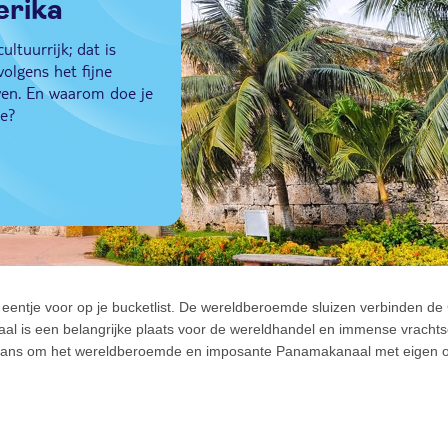
erika
ltuurrijk; dat is
olgens het fijne
leven. En waarom doe je
ee?
 eentje voor op je bucketlist. De wereldberoemde sluizen verbinden d
al is een belangrijke plaats voor de wereldhandel en immense vrachts
e kans om het wereldberoemde en imposante Panamakanaal met eigen