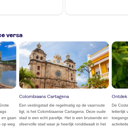
ce versa
Colombiaans Cartagena
Ontdek 
Grote
Een vestingstad die regelmatig op de vaarroute
De Costa
dags
ligt, is het Colombiaanse Cartagena. Deze oude
letterlij
n en gaan
stad is een echt pareltje. Het is een bruisende en
toegangs
e op weg
sfeervolle stad waar je heerlijk ronddwaalt in het
activitei