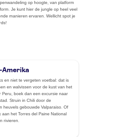
enwandeling op hoogte, van platform
form. Je kunt hier de jungle op heel veel
ende manieren ervaren. Wellicht spot je
rds!
d-Amerika
s en niet te vergeten voetbal: dat is
ijnen en walvissen voor de kust van het
ar Peru, boek dan een excursie naar
ad. Struin in Chili door de
en heuvels gebouwde Valparaiso. Of
 aan het Torres del Paine National
n rivieren.