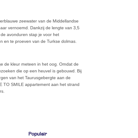
lderblauwe zeewater van de Middellandse
 haar vernoemd. Dankzij de lengte van 3,5
In de avonduren stap je voor het
en en te proeven van de Turkse dolmas.
ege de kleur meteen in het oog. Omdat de
bezoeken die op een heuvel is gebouwd. Bij
rgen van het Taurusgebergte aan de
TIME TO SMILE appartement aan het strand
rs.
Populair