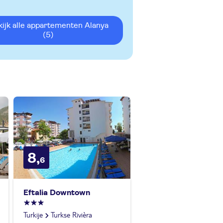
ekijk alle appartementen Alanya
(5)
8,
6
Eftalia Downtown
Turkije
Turkse Rivièra