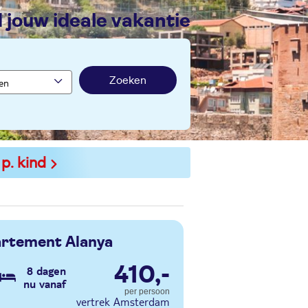
nd jouw ideale vakantie
Zoeken
 p. kind
rtement Alanya
410,-
8 dagen
nu vanaf
per persoon
vertrek Amsterdam