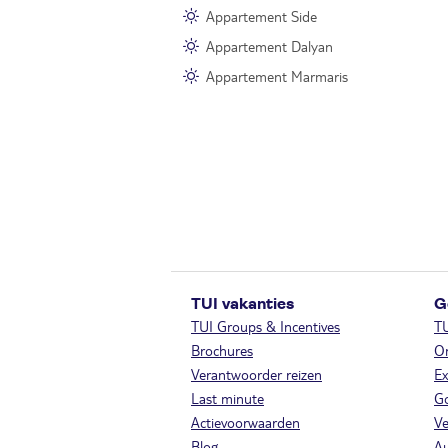
Appartement Side
Appartement Dalyan
Appartement Marmaris
TUI vakanties
G
TUI Groups & Incentives
T
Brochures
On
Verantwoorder reizen
Ex
Last minute
Go
Actievoorwaarden
Ve
Blog
A