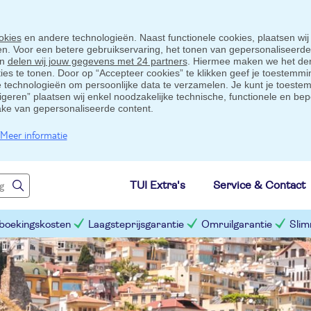
okies
en andere technologieën. Naast functionele cookies, plaatsen wij
ten. Voor een betere gebruikservaring, het tonen van gepersonaliseerd
en
delen wij jouw gegevens met 24 partners
. Hiermee maken we het der
s te tonen. Door op “Accepteer cookies” te klikken geef je toestemmin
technologieën om persoonlijke data te verzamelen. Je kunt je toestem
eigeren” plaatsen wij enkel noodzakelijke technische, functionele en bep
ake van gepersonaliseerde content.
Meer informatie
TUI Extra's
Service & Contact
 boekingskosten
Laagsteprijsgarantie
Omruilgarantie
Slim