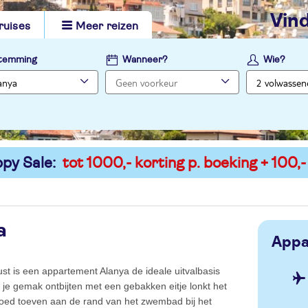
vi
ruises
Meer reizen
temming
Wanneer?
Wie?
py Sale:
tot 1000,- korting p. boeking + 100,-
a
Appa
ust is een appartement Alanya de ideale uitvalbasis
 je gemak ontbijten met een gebakken eitje lonkt het
 goed toeven aan de rand van het zwembad bij het