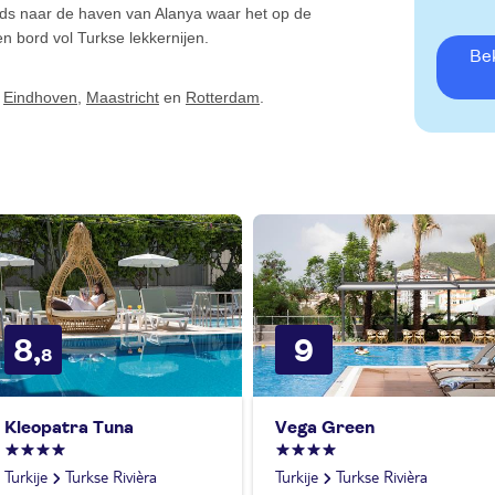
nds naar de haven van Alanya waar het op de
n bord vol Turkse lekkernijen.
B
,
Eindhoven
,
Maastricht
en
Rotterdam
.
8,
9
8
Kleopatra Tuna
Vega Green
Turkije
Turkse Rivièra
Turkije
Turkse Rivièra