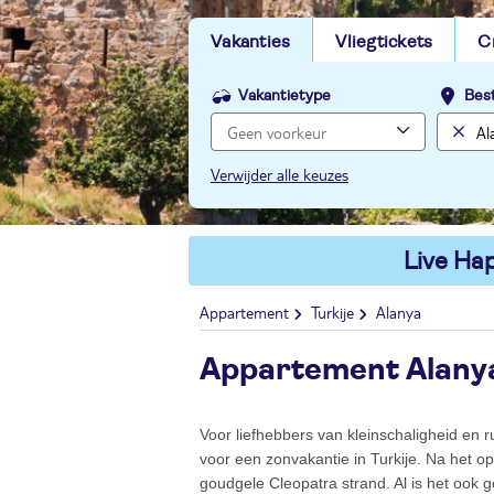
Vakanties
Vliegtickets
C
Vakantietype
Bes
Verwijder alle keuzes
Live Hap
Appartement
Turkije
Alanya
Appartement Alany
Voor liefhebbers van kleinschaligheid en r
voor een zonvakantie in Turkije. Na het op
goudgele Cleopatra strand. Al is het ook