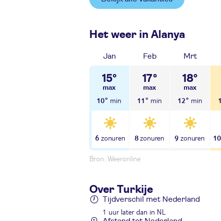
Het weer in Alanya
Jan
Feb
Mrt
15°
17°
18°
10°
11°
12°
6
8
9
1
Bron: Weeronline
Over Turkije
Tijdverschil met Nederland
1 uur later dan in NL