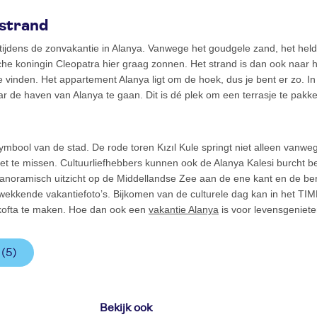
 strand
 tijdens de zonvakantie in Alanya. Vanwege het goudgele zand, het he
sche koningin Cleopatra hier graag zonnen. Het strand is dan ook naar
e te vinden. Het appartement Alanya ligt om de hoek, dus je bent er zo. 
 de haven van Alanya te gaan. Dit is dé plek om een terrasje te pakk
ymbool van de stad. De rode toren Kızıl Kule springt niet alleen vanw
 niet te missen. Cultuurliefhebbers kunnen ook de Alanya Kalesi burcht 
noramisch uitzicht op de Middellandse Zee aan de ene kant en de be
ukwekkende vakantiefoto’s. Bijkomen van de culturele dag kan in het 
f kofta te maken. Hoe dan ook een
vakantie Alanya
is voor levensgeniete
a
(5)
Bekijk ook