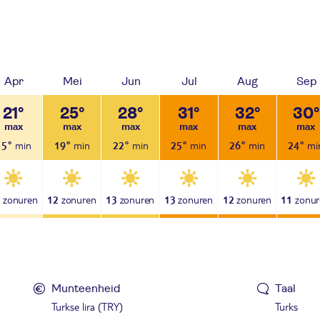
Apr
Mei
Jun
Jul
Aug
Sep
21°
25°
28°
31°
32°
30°
15°
19°
22°
25°
26°
24°
0
12
13
13
12
11
Munteenheid
Taal
Turkse lira (TRY)
Turks