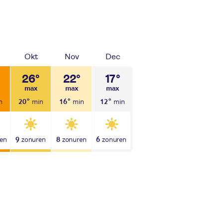
Okt
Nov
Dec
26°
22°
17°
20°
16°
12°
9
8
6