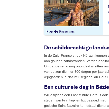
Elze ✈️
Reisexpert
De schilderachtige lands
In de Zuid-Franse streek Hérault kunnen 
aan gouden zandstranden. Verder landinwa
Omdat de regio nog onondekt is zitten rust
van de zon die hier 300 dagen per jaar sch
wijngaarden in Naturel Régional du Haut
Een culturele dag in Bézi
Wil je tijdens een Last Minute Hérault oo
steden van
Frankrijk
en ligt bezaaid met 
gotische Saint-Nazaire kathedraal dienst