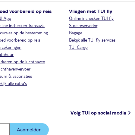
oed voorbereid op reis
Vliegen met TUI fly
UI App
Online inchecken TUI fly
line inchecken Transavia
Stoelreservering
cursies op de bestemming
Bagage
ed voorbereid op reis
Bekijk alle TUI fly services
rzekeringen
TUI Cargo
utohuur
rkeren op de luchthaven
chthavenvervoer
sum & vaccinaties
kijk alle extra's
Volg TUI op social media
.
Aanmelden