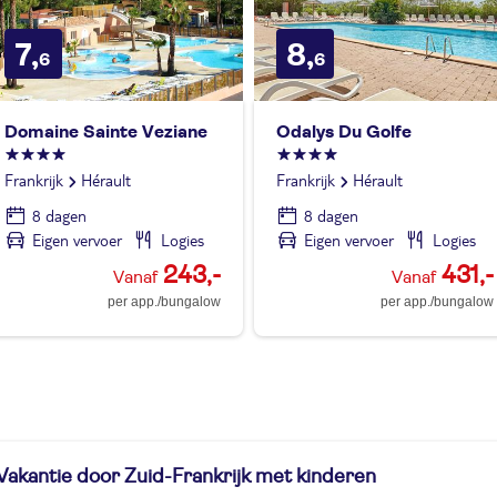
7,
8,
6
6
Domaine Sainte Veziane
Odalys Du Golfe
Frankrijk
Hérault
Frankrijk
Hérault
8 dagen
8 dagen
Eigen vervoer
Logies
Eigen vervoer
Logies
243,-
431,-
per app./bungalow
per app./bungalow
Vakantie door Zuid-Frankrijk met kinderen