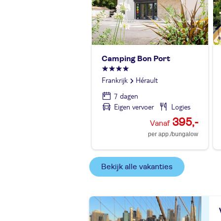
Camping Bon Port
Frankrijk
Hérault
7 dagen
Eigen vervoer
Logies
395,-
per app./bungalow
Bekijk alle vakanties