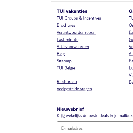
TUI vakanties
G
TUI Groups & Incentives
T
Brochures
On
Verantwoorder reizen
Ex
Last minute
Go
Actievoorwaarden
Ve
Blog
A
Sitemap
Pa
TUI België
Lu
Vi
Reisbureau
Be
Veelgestelde vragen
Nieuwsbrief
Krijg wekelijks de beste deals in je mailbox