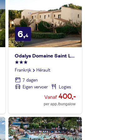
6,
4
Odalys Domaine Saint Loup
Frankrijk
Hérault
7 dagen
Eigen vervoer
Logies
400,-
per app./bungalow