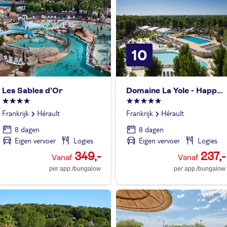
10
Les Sables d'Or
Domaine La Yole - Happy Camp
Frankrijk
Hérault
Frankrijk
Hérault
8 dagen
8 dagen
Eigen vervoer
Logies
Eigen vervoer
Logies
349,-
237,-
per app./bungalow
per app./bungalow