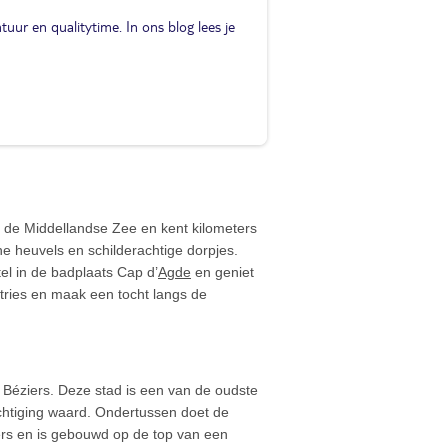
uur en qualitytime. In ons blog lees je
n de Middellandse Zee en kent kilometers
 heuvels en schilderachtige dorpjes.
el in de badplaats Cap d’
Agde
en geniet
astries en maak een tocht langs de
j Béziers. Deze stad is een van de oudste
chtiging waard. Ondertussen doet de
ers en is gebouwd op de top van een