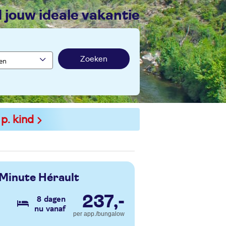
nd jouw ideale vakantie
Zoeken
 p. kind
 Minute Hérault
237,-
8 dagen
nu vanaf
per app./bungalow