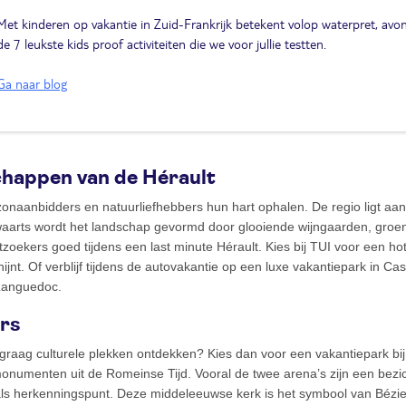
Met kinderen op vakantie in Zuid-Frankrijk betekent volop waterpret, avont
de 7 leukste kids proof activiteiten die we voor jullie testten.
Ga naar blog
chappen van de Hérault
zonaanbidders en natuurliefhebbers hun hart ophalen. De regio ligt aa
arts wordt het landschap gevormd door glooiende wijngaarden, groene
zoekers goed tijdens een last minute Hérault. Kies bij TUI voor een hot
ijnt. Of verblijf tijdens de autovakantie op een luxe vakantiepark in C
 Languedoc.
ers
k graag culturele plekken ontdekken? Kies dan voor een vakantiepark bi
monumenten uit de Romeinse Tijd. Vooral de twee arena’s zijn een bezi
 als herkenningspunt. Deze middeleeuwse kerk is het symbool van Bézi