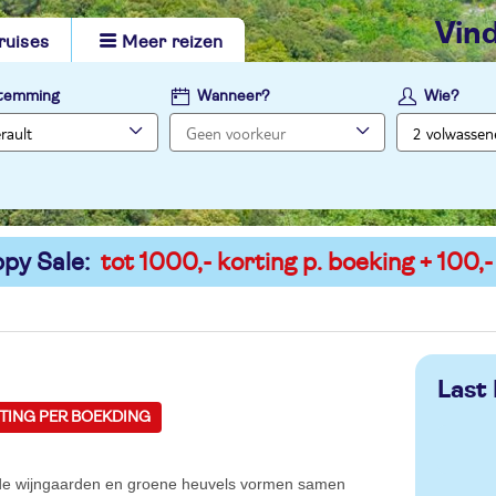
vi
ruises
Meer reizen
temming
Wanneer?
Wie?
py Sale:
tot 1000,- korting p. boeking + 100,-
Last
RTING PER BOEKDING
nde wijngaarden en groene heuvels vormen samen