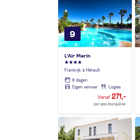
9
L'Air Marin
Frankrijk
Hérault
8 dagen
Eigen vervoer
Logies
271,-
per app./bungalow