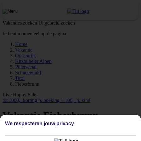
Vakanties zoeken
Uitgebreid zoeken
Je bent momenteel op de pagina
Home
Vakantie
Oostenrijk
Kitzbüheler Alpen
Pillerseetal
Schneewinkl
Tirol
Fieberbrunn
Live Happy Sale:
tot 1000,- korting p. boeking + 100,- p. kind
Vakantie Fieberbrunn
We respecteren jouw privacy
Bekijk alle vakanties