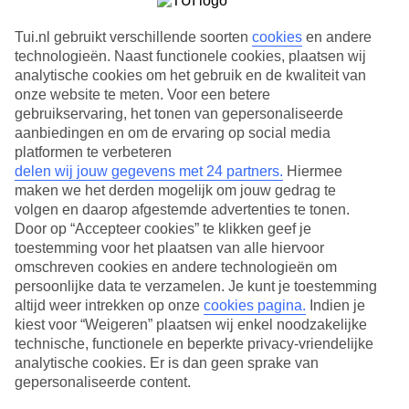
Tui.nl gebruikt verschillende soorten
cookies
en andere
technologieën. Naast functionele cookies, plaatsen wij
analytische cookies om het gebruik en de kwaliteit van
onze website te meten. Voor een betere
gebruikservaring, het tonen van gepersonaliseerde
aanbiedingen en om de ervaring op social media
platformen te verbeteren
delen wij jouw gegevens met 24 partners.
Hiermee
maken we het derden mogelijk om jouw gedrag te
volgen en daarop afgestemde advertenties te tonen.
Door op “Accepteer cookies” te klikken geef je
toestemming voor het plaatsen van alle hiervoor
omschreven cookies en andere technologieën om
persoonlijke data te verzamelen. Je kunt je toestemming
altijd weer intrekken op onze
cookies pagina.
Indien je
Live Happy Sale: tot wel 1000,- korting per boekding
kiest voor “Weigeren” plaatsen wij enkel noodzakelijke
Voor een actieve zomervakantie ben je in Fieberbrunn aan het juiste
technische, functionele en beperkte privacy-vriendelijke
adres. Het Oostenrijkse dorp wordt omringd door grillige bergen
analytische cookies. Er is dan geen sprake van
van de Kitzbüheler Alpen en heeft meer dan 1000 kilometer aan
gepersonaliseerde content.
fiets- en wandelpaden voor je klaar liggen. Al kun je tijdens de
vakantie Fieberbrunn ook raften, rodelen en paragliden. Ontspannen