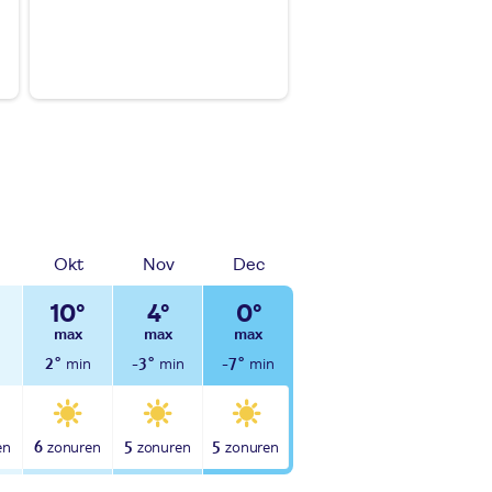
Okt
Nov
Dec
10°
4°
0°
2°
-3°
-7°
6
5
5