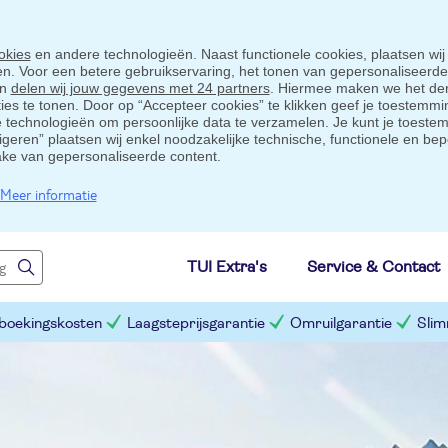
okies
en andere technologieën. Naast functionele cookies, plaatsen wij
ten. Voor een betere gebruikservaring, het tonen van gepersonaliseerd
en
delen wij jouw gegevens met 24 partners
. Hiermee maken we het der
s te tonen. Door op “Accepteer cookies” te klikken geef je toestemmin
technologieën om persoonlijke data te verzamelen. Je kunt je toestem
eigeren” plaatsen wij enkel noodzakelijke technische, functionele en bep
ake van gepersonaliseerde content.
Meer informatie
TUI Extra's
Service & Contact
 boekingskosten
Laagsteprijsgarantie
Omruilgarantie
Slim