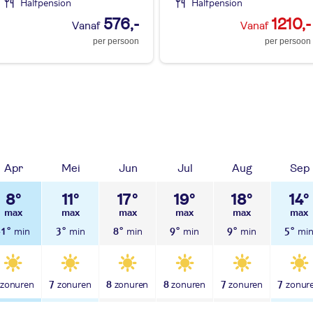
Halfpension
Halfpension
576,-
1210,-
per persoon
per persoon
Apr
Mei
Jun
Jul
Aug
Sep
8°
11°
17°
19°
18°
14°
-1°
3°
8°
9°
9°
5°
7
8
8
7
7