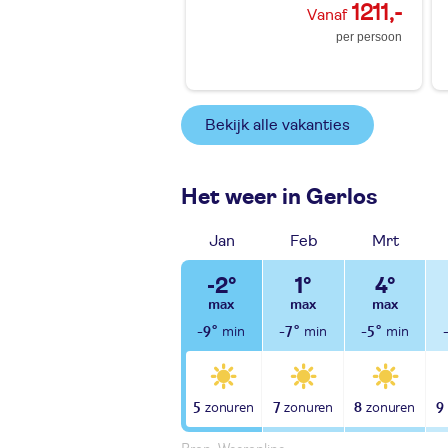
1211,-
per persoon
Bekijk alle vakanties
Het weer in Gerlos
Jan
Feb
Mrt
-2°
1°
4°
-9°
-7°
-5°
5
7
8
9