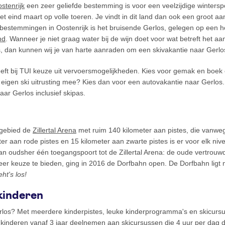
stenrijk
een zeer geliefde bestemming is voor een veelzijdige winterspo
met eind maart op volle toeren. Je vindt in dit land dan ook een groot a
bestemmingen in Oostenrijk is het bruisende Gerlos, gelegen op een h
nd
. Wanneer je niet graag water bij de wijn doet voor wat betreft het aa
jes, dan kunnen wij je van harte aanraden om een skivakantie naar Gerl
eeft bij TUI keuze uit vervoersmogelijkheden. Kies voor gemak en boe
 eigen ski uitrusting mee? Kies dan voor een autovakantie naar Gerlos. B
aar Gerlos inclusief skipas.
igebied de
Zillertal Arena
met ruim 140 kilometer aan pistes, die vanwe
er aan rode pistes en 15 kilometer aan zwarte pistes is er voor elk nive
van oudsher één toegangspoort tot de Zillertal Arena: de oude vertrou
eer keuze te bieden, ging in 2016 de Dorfbahn open. De Dorfbahn ligt 
eht's los!
kinderen
erlos? Met meerdere kinderpistes, leuke kinderprogramma's en skicursu
n kinderen vanaf 3 jaar deelnemen aan skicursussen die 4 uur per dag 