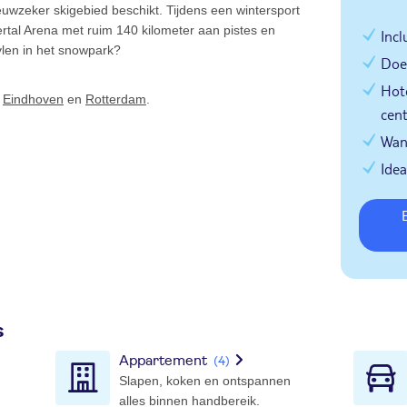
euwzeker skigebied beschikt. Tijdens een wintersport
lertal Arena met ruim 140 kilometer aan pistes en
Incl
stylen in het snowpark?
Doe 
Hot
,
Eindhoven
en
Rotterdam
.
cen
Wan
Idea
Bekijk wintersp
s
Appartement
(4)
Slapen, koken en ontspannen
alles binnen handbereik.