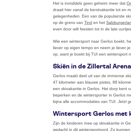
Het is inmiddels geen geheim meer dat
Oo
draait hier vanaf de kerstvakantie tot en 
gelegenheden. Een van de populairste ski
op de grens van
Tirol
en het
Salzburgerla
even door wilt feesten tot in de late uurt
Wie een wintersport naar Gerlos boekt, h
liever op eigen tempo en neem je liever je
op, want je boekt bij TUI een wintersport n
Skiën in de Zillertal Arena
Gerlos maakt deel uit van de immense sk
47 kilometer aan blauwe pistes, 88 kilomet
een skivakantie in Gerlos. Het dorp kent 
beperken en de wintersporter in Gerlos m
bijna alle accommodaties van TUI.
Jetzt g
Wintersport Gerlos met 
Zijn de kinderen mee op skivakantie in G
gedacht in dit wintersportoord. Zo kunne