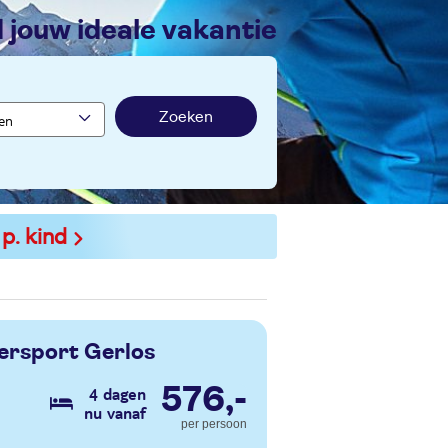
nd jouw ideale vakantie
Zoeken
 p. kind
ersport Gerlos
576,-
4 dagen
nu vanaf
per persoon