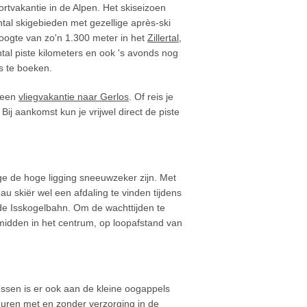
rtvakantie in de Alpen. Het skiseizoen
antal skigebieden met gezellige après-ski
oogte van zo'n 1.300 meter in het
Zillertal
,
ntal piste kilometers en ook 's avonds nog
os te boeken.
k een
vliegvakantie naar Gerlos
. Of reis je
ij aankomst kun je vrijwel direct de piste
ge de hoge ligging sneeuwzeker zijn. Met
au skiër wel een afdaling te vinden tijdens
wde Isskogelbahn. Om de wachttijden te
midden in het centrum, op loopafstand van
ssen is er ook aan de kleine oogappels
duren met en zonder verzorging in de