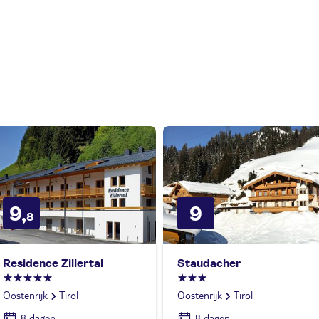
9,
9
8
Residence Zillertal
Staudacher
Oostenrijk
Tirol
Oostenrijk
Tirol
8 dagen
8 dagen