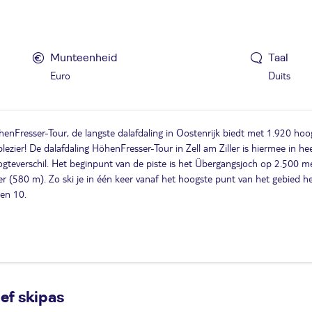
Munteenheid
Taal
Euro
Duits
enFresser-Tour, de langste dalafdaling in Oostenrijk biedt met 1.920 ho
plezier! De dalafdaling HöhenFresser-Tour in Zell am Ziller is hiermee in h
gteverschil. Het beginpunt van de piste is het Übergangsjoch op 2.500 me
ler (580 m). Zo ski je in één keer vanaf het hoogste punt van het gebied he
en 10.
ef skipas