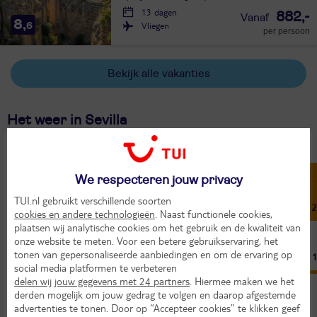
13 dagen
882,-
8,
Vliegen
6
per persoon
Bekijk alle vakanties
Het weer in Sevilla
Jan
Feb
Mrt
Apr
Mei
Jun
17°
19°
21°
23°
28°
32°
We respecteren jouw privacy
TUI.nl gebruikt verschillende soorten
7°
8°
10°
12°
15°
18°
2
cookies en andere technologieën
. Naast functionele cookies,
plaatsen wij analytische cookies om het gebruik en de kwaliteit van
onze website te meten. Voor een betere gebruikservaring, het
tonen van gepersonaliseerde aanbiedingen en om de ervaring op
7
8
8
9
11
13
social media platformen te verbeteren
delen wij jouw gegevens met 24 partners
. Hiermee maken we het
Bron: Weeronline
derden mogelijk om jouw gedrag te volgen en daarop afgestemde
advertenties te tonen. Door op “Accepteer cookies” te klikken geef