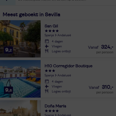
Meest geboekt in Sevilla
San Gil
Spanje
Andalusië
4 dagen
Vliegen
324,-
9,
2
Logies ontbijt
per persoon
H10 Corregidor Boutique
Spanje
Andalusië
4 dagen
Vliegen
310,-
9,
6
Logies ontbijt
per persoon
Doña María
Spanje
Andalusië