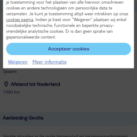
je toestemming voor het plaatsen van alle hiervoor omschreven
Over Spanje
cookies en andere technologieën om persoonlijke data te
verzamelen. Je kunt je toestemming altijd weer intrekken op onze
cookies pagina
. Indien je kiest voor “Weigeren” plaatsen wij enkel
Tijdverschil met Nederland
noodzakelijke technische, functionele en beperkte privacy-
Gelijk aan NL
vriendelijke analytische cookies. Er is dan geen sprake van
gepersonaliseerde content.
Munteenheid
Accepteer cookies
Euro
Weigeren
Meer informatie
Taal
Spaans
Afstand tot Nederland
1900 km
Aanbieding Sevilla
Smalle straatjes in de oude binnenstad en bezienswaardigheden