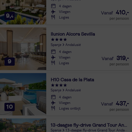
4 dagen
Vliegen
410,-
9,
4
Logies
per persoon
Ilunion Alcora Sevilla
Spanje
Andalusië
4 dagen
Vliegen
319,-
9
Logies
per persoon
H10 Casa de la Plata
Spanje
Andalusië
4 dagen
Vliegen
437,-
10
Logies ontbijt
per persoon
13-daagse fly-drive Grand Tour Andalusië
Spanje
13-daagse fly-drive Grand Tour Andalusië