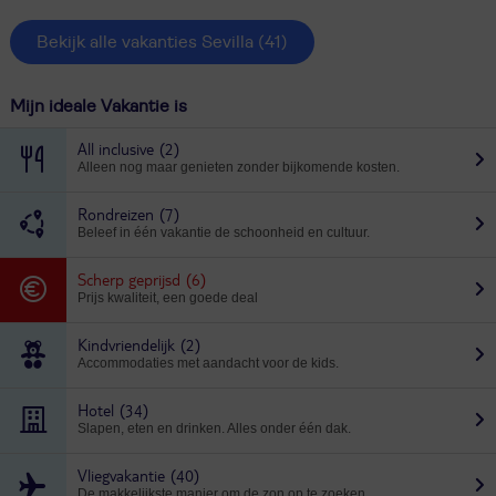
Bekijk alle vakanties Sevilla
(41)
Mijn ideale Vakantie is
All inclusive
(2)
Alleen nog maar genieten zonder bijkomende kosten.
Rondreizen
(7)
Beleef in één vakantie de schoonheid en cultuur.
Scherp geprijsd
(6)
Prijs kwaliteit, een goede deal
Kindvriendelijk
(2)
Accommodaties met aandacht voor de kids.
Hotel
(34)
Slapen, eten en drinken. Alles onder één dak.
Vliegvakantie
(40)
De makkelijkste manier om de zon op te zoeken.