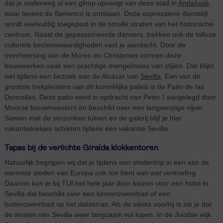
dat je onderweg al een glimp opvangt van deze stad in
Andalusië
,
waar tevens de flamenco is ontstaan. Deze expressieve dansstijl
wordt veelvuldig toegepast in de smalle straten van het historische
centrum. Naast de gepassioneerde dansers, trekken ook de talloze
culturele bezienswaardigheden vast je aandacht. Door de
overheersing van de Moren en Christenen vormen deze
bouwwerken vaak een prachtige mengelmoes van stijlen. Dat blijkt
wel tijdens een bezoek aan de Alcázar van
Sevilla
. Een van de
grootste trekpleisters van dit koninklijke paleis is de Patio de las
Doncellas. Deze patio werd in opdracht van Peter I aangelegd door
Moorse bouwmeesters en beschikt over een langwerpige vijver.
Samen met de verzonken tuinen en de galerij blijf je hier
vakantiekiekjes schieten tijdens een vakantie Sevilla .
Tapas bij de verlichte Giralda klokkentoren
Natuurlijk begrijpen wij dat je tijdens een stedentrip in een van de
warmste steden van Europa ook toe bent aan wat verkoeling.
Daarom kun je bij TUI het hele jaar door kiezen voor een hotel in
Sevilla dat beschikt over een binnenzwembad of een
buitenzwembad op het dakterras. Als de siësta voorbij is zie je dat
de straten van Sevilla weer langzaam vol lopen. In de Joodse wijk