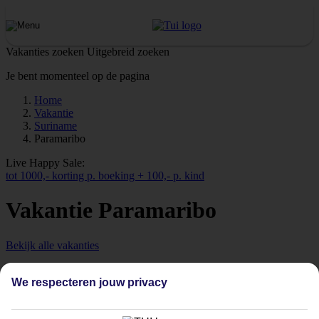
Vakanties zoeken
Uitgebreid zoeken
Je bent momenteel op de pagina
Home
Vakantie
Suriname
Paramaribo
Live Happy Sale:
tot 1000,- korting p. boeking + 100,- p. kind
Vakantie Paramaribo
Bekijk alle vakanties
We respecteren jouw privacy