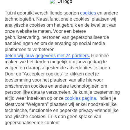
Tui.nl gebruikt verschillende soorten
cookies
en andere
technologieën. Naast functionele cookies, plaatsen wij
analytische cookies om het gebruik en de kwaliteit van
onze website te meten. Voor een betere
gebruikservaring, het tonen van gepersonaliseerde
aanbiedingen en om de ervaring op social media
platformen te verbeteren
delen wij jouw gegevens met 24 partners.
Hiermee
maken we het derden mogelijk om jouw gedrag te
volgen en daarop afgestemde advertenties te tonen.
Door op “Accepteer cookies” te klikken geef je
Live Happy Sale: tot wel 1000,- korting per boekding
toestemming voor het plaatsen van alle hiervoor
omschreven cookies en andere technologieën om
Groen, indrukwekkend en kleurrijk zijn woorden die bij Paramaribo
persoonlijke data te verzamelen. Je kunt je toestemming
passen. De hoofdstad van Suriname is een ideale vakantieplek voor
wie zich graag verdiept in historie. De geschiedenis van dit land en
altijd weer intrekken op onze
cookies pagina.
Indien je
alle sporen die het heeft nagelaten zijn op z'n zachtst gezegd
kiest voor “Weigeren” plaatsen wij enkel noodzakelijke
indrukwekkend. De koloniale houten huizen in het centrum en
technische, functionele en beperkte privacy-vriendelijke
plantages rondom de stad herinneren hieraan. Ben je
analytische cookies. Er is dan geen sprake van
natuurliefhebber, dan trek je tijdens een vakantie in Paramaribo het
gepersonaliseerde content.
Amazoneregenwoud in via de Surinamerivier. Dankzij de geluiden
van de jungle een unieke ervaring.