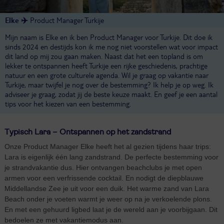
Elke ✈️
Product Manager Turkije
Mijn naam is Elke en ik ben Product Manager voor Turkije. Dit doe ik
sinds 2024 en destijds kon ik me nog niet voorstellen wat voor impact
dit land op mij zou gaan maken. Naast dat het een topland is om
lekker te ontspannen heeft Turkije een rijke geschiedenis, prachtige
natuur en een grote culturele agenda. Wil je graag op vakantie naar
Turkije, maar twijfel je nog over de bestemming? Ik help je op weg. Ik
adviseer je graag, zodat jij de beste keuze maakt. En geef je een aantal
tips voor het kiezen van een bestemming.
Typisch Lara – Ontspannen op het zandstrand
Onze Product Manager Elke heeft het al gezien tijdens haar trips:
Lara is eigenlijk één lang zandstrand. De perfecte bestemming voor
je strandvakantie dus. Hier ontvangen beachclubs je met open
armen voor een verfrissende cocktail. En nodigt de diepblauwe
Middellandse Zee je uit voor een duik. Het warme zand van Lara
Beach onder je voeten warmt je weer op na je verkoelende plons.
En met een gehuurd ligbed laat je de wereld aan je voorbijgaan. Dit
bedoelen ze met vakantiemodus aan.