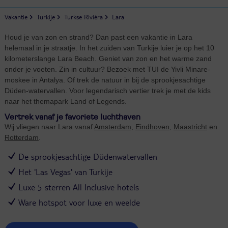
Vakantie
Turkije
Turkse Rivièra
Lara
Houd je van zon en strand? Dan past een vakantie in Lara
helemaal in je straatje. In het zuiden van Turkije luier je op het 10
kilometerslange Lara Beach. Geniet van zon en het warme zand
onder je voeten. Zin in cultuur? Bezoek met TUI de Yivli Minare-
moskee in Antalya. Of trek de natuur in bij de sprookjesachtige
Düden-watervallen. Voor legendarisch vertier trek je met de kids
naar het themapark Land of Legends.
Vertrek vanaf je favoriete luchthaven
Wij vliegen naar Lara vanaf
Amsterdam
,
Eindhoven
,
Maastricht
en
Rotterdam
.
De sprookjesachtige Düdenwatervallen
Het 'Las Vegas' van Turkije
Luxe 5 sterren All Inclusive hotels
Ware hotspot voor luxe en weelde