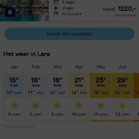
8 dagen
Vliegen
1220,-
9
All Inclusive
per persoon
Bekijk alle vakanties
Het weer in Lara
Jan
Feb
Mrt
Apr
Mei
Jun
15°
16°
18°
21°
25°
29°
10°
11°
12°
14°
18°
22°
2
6
7
9
10
11
13
Bron: Weeronline