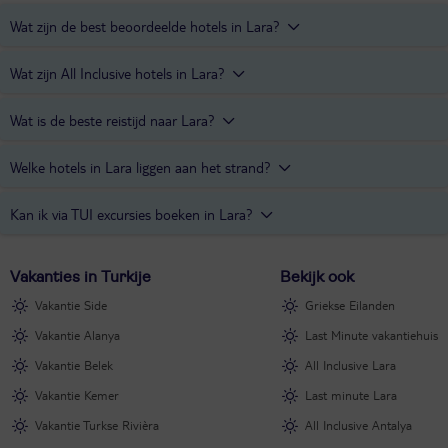
Wat zijn de best beoordeelde hotels in Lara?
De best beoordeelde hotels in Lara zijn
Lara Barut Collection
,
Wat zijn All Inclusive hotels in Lara?
Delphin Diva Premiere
en
Delphin Imperial
.
Baia Lara
en
Lara Barut Collection
zijn All Inclusive hotels in Lara.
Wat is de beste reistijd naar Lara?
De beste reistijd naar Lara is van april tot en met november. Dan is
Welke hotels in Lara liggen aan het strand?
het het warmst en schijnt de zon het meest. Juli en augustus zijn de
warmste maanden, met een gemiddelde temperatuur van 34
Lara Barut Collection
,
Delphin Diva Premiere
en
Delphin Imperial
Kan ik via TUI excursies boeken in Lara?
graden.
zijn hotels in Lara die direct aan het strand liggen.
Lara ligt in Turkije, en daar is natuurlijk genoeg te doen. Via
het
Vakanties in Turkije
Bekijk ook
Excursies & Activiteiten platform van TUI
zijn meerdere excursies te
boeken in Turkije, ook in de buurt van Lara.
Vakantie Side
Griekse Eilanden
Vakantie Alanya
Last Minute vakantiehuis
Vakantie Belek
All Inclusive Lara
Vakantie Kemer
Last minute Lara
Vakantie Turkse Rivièra
All Inclusive Antalya