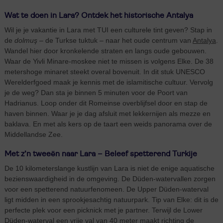
Wat te doen in Lara? Ontdek het historische Antalya
Wil je je vakantie in Lara met TUI een culturele tint geven? Stap in
de
dolmuş
– de Turkse tuktuk – naar het oude centrum van
Antalya
.
Wandel hier door kronkelende straten en langs oude gebouwen.
Waar de Yivli Minare-moskee niet te missen is volgens Elke. De 38
metershoge minaret steekt overal bovenuit. In dit stuk UNESCO
Werelderfgoed maak je kennis met de islamitische cultuur. Vervolg
je de weg? Dan sta je binnen 5 minuten voor de Poort van
Hadrianus. Loop onder dit Romeinse overblijfsel door en stap de
haven binnen. Waar je je dag afsluit met lekkernijen als mezze en
baklava. En met als kers op de taart een weids panorama over de
Middellandse Zee.
Met z’n tweeën naar Lara – Beleef spetterend Turkije
De 10 kilometerslange kustlijn van Lara is niet de enige aquatische
bezienswaardigheid in de omgeving. De Düden-watervallen zorgen
voor een spetterend natuurfenomeen. De Upper Düden-waterval
ligt midden in een sprookjesachtig natuurpark. Tip van Elke: dit is de
perfecte plek voor een picknick met je partner. Terwijl de Lower
Düden-waterval een vrije val van 40 meter maakt richting de