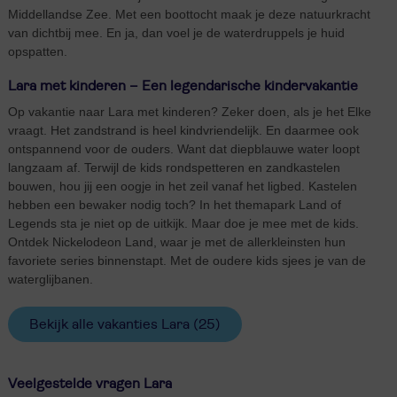
Middellandse Zee. Met een boottocht maak je deze natuurkracht
van dichtbij mee. En ja, dan voel je de waterdruppels je huid
opspatten.
Lara met kinderen – Een legendarische kindervakantie
Op vakantie naar Lara met kinderen? Zeker doen, als je het Elke
vraagt. Het zandstrand is heel kindvriendelijk. En daarmee ook
ontspannend voor de ouders. Want dat diepblauwe water loopt
langzaam af. Terwijl de kids rondspetteren en zandkastelen
bouwen, hou jij een oogje in het zeil vanaf het ligbed. Kastelen
hebben een bewaker nodig toch? In het themapark Land of
Legends sta je niet op de uitkijk. Maar doe je mee met de kids.
Ontdek Nickelodeon Land, waar je met de allerkleinsten hun
favoriete series binnenstapt. Met de oudere kids sjees je van de
waterglijbanen.
Bekijk alle vakanties Lara
(25)
Veelgestelde vragen Lara