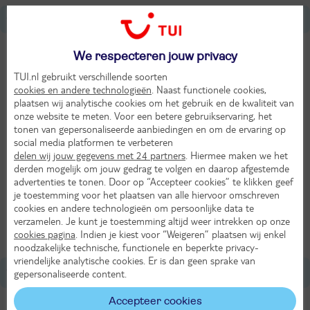
Over Turkije
Tijdverschil met Nederland
We respecteren jouw privacy
1 uur later dan in NL
TUI.nl gebruikt verschillende soorten
cookies en andere technologieën
. Naast functionele cookies,
Munteenheid
plaatsen wij analytische cookies om het gebruik en de kwaliteit van
onze website te meten. Voor een betere gebruikservaring, het
Turkse lira (TRY)
tonen van gepersonaliseerde aanbiedingen en om de ervaring op
social media platformen te verbeteren
Taal
delen wij jouw gegevens met 24 partners
. Hiermee maken we het
Turks
derden mogelijk om jouw gedrag te volgen en daarop afgestemde
advertenties te tonen. Door op “Accepteer cookies” te klikken geef
je toestemming voor het plaatsen van alle hiervoor omschreven
Afstand tot Nederland
cookies en andere technologieën om persoonlijke data te
2800 km
verzamelen. Je kunt je toestemming altijd weer intrekken op onze
cookies pagina
. Indien je kiest voor “Weigeren” plaatsen wij enkel
noodzakelijke technische, functionele en beperkte privacy-
vriendelijke analytische cookies. Er is dan geen sprake van
Goedkope vakantie Lara
gepersonaliseerde content.
Accepteer cookies