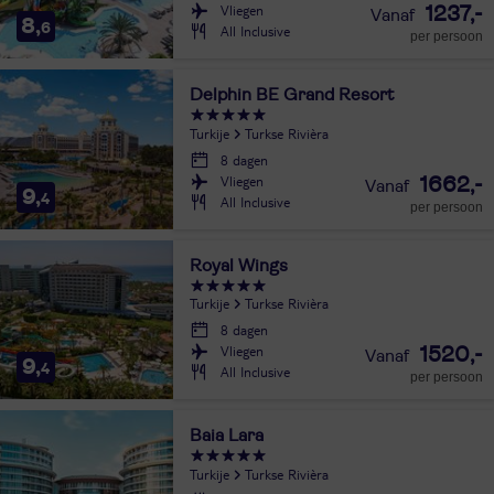
Vliegen
1237,-
8,
6
All Inclusive
per persoon
Delphin BE Grand Resort
Turkije
Turkse Rivièra
8 dagen
Vliegen
1662,-
9,
4
All Inclusive
per persoon
Royal Wings
Turkije
Turkse Rivièra
8 dagen
Vliegen
1520,-
9,
4
All Inclusive
per persoon
Baia Lara
Turkije
Turkse Rivièra