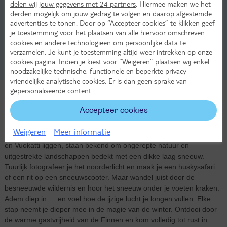
delen wij jouw gegevens met 24 partners
. Hiermee maken we het
5x wat te doen in Arctic Lakeland
derden mogelijk om jouw gedrag te volgen en daarop afgestemde
advertenties te tonen. Door op “Accepteer cookies” te klikken geef
Droom je van een winteravontuur in een rustige omgeving waar
je toestemming voor het plaatsen van alle hiervoor omschreven
sneeuw en avontuur hand in hand gaan? Ontdek Arctic Lakeland!
cookies en andere technologieën om persoonlijke data te
Lees in ons blog wat er te doen is in deze magische plek in Finland.
verzamelen. Je kunt je toestemming altijd weer intrekken op onze
cookies pagina
. Indien je kiest voor “Weigeren” plaatsen wij enkel
Ga naar blog
noodzakelijke technische, functionele en beperkte privacy-
vriendelijke analytische cookies. Er is dan geen sprake van
gepersonaliseerde content.
Ontsnap naar sneeuwparadijs Arctic Lakeland
Accepteer cookies
Vergeet de brede sneeuwpistes van de Alpen. In de regio Arctic
Lakeland zijn er tal van mogelijkheden voor een onvergetelijke
Weigeren
Meer informatie
wintersportvakantie. Deze Finse regio, waarin plekken als Kajaani
en Vuokatti liggen, staan bekend om ongerepte natuur en
uitgestrekte landschappen bedekt met een dikke laag sneeuw.
Tuurlijk fotografeer je het noorderlicht en maak je een huskysafari
of een rit op een sneeuwscooter. Maar wandel juist door de
besneeuwde wildernis en hoor het sneeuw onder je voeten kraken.
Adem diep in … en voel hoe de ijzige lucht je longen vullen. Elke
stap neemt je dieper mee in de magie van de winter. Ontdooi door
de warme gastvrijheid van de Finnen en kom volledig tot rust in