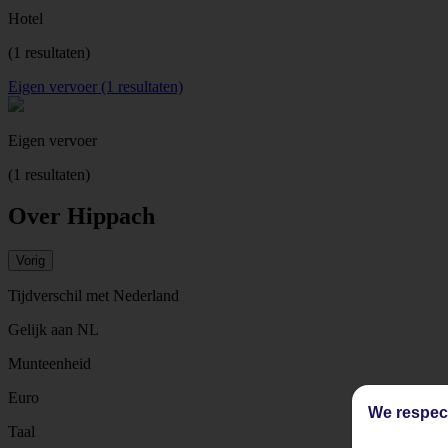
Hotel
(1 resultaten)
Eigen vervoer (1 resultaten)
Eigen vervoer
(1 resultaten)
Over Hippach
Vorig
Tijdverschil met Nederland
Gelijk aan NL
Munteenheid
Euro
We respec
Taal