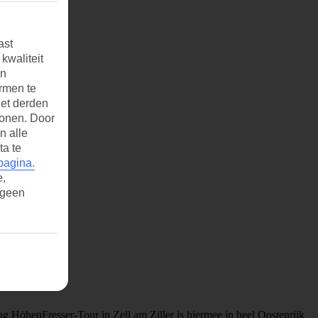
ast
kwaliteit
an
rmen te
et derden
tonen. Door
n alle
ta te
pagina.
e,
 geen
ng HöhenFresser-Tour in Zell am Ziller is hiermee in heel Oostenrijk