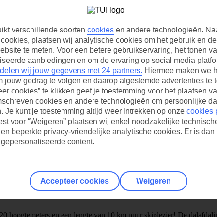
uikt verschillende soorten
cookies
en andere technologieën. Na
 cookies, plaatsen wij analytische cookies om het gebruik en de 
bsite te meten. Voor een betere gebruikservaring, het tonen v
iseerde aanbiedingen en om de ervaring op social media platfo
delen wij jouw gegevens met 24 partners.
Hiermee maken we h
m jouw gedrag te volgen en daarop afgestemde advertenties te 
er cookies” te klikken geef je toestemming voor het plaatsen va
mschreven cookies en andere technologieën om persoonlijke da
 Je kunt je toestemming altijd weer intrekken op onze
cookies 
iest voor “Weigeren” plaatsen wij enkel noodzakelijke technisch
 en beperkte privacy-vriendelijke analytische cookies. Er is dan
 gepersonaliseerde content.
Accepteer cookies
Weigeren
920 hoogtemeters en een lengte van 10 km puur skiplezier! De dalafdali