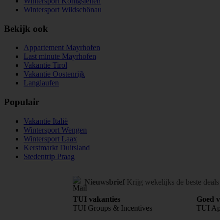
Wintersport Königsleiten
Wintersport Wildschönau
Bekijk ook
Appartement Mayrhofen
Last minute Mayrhofen
Vakantie Tirol
Vakantie Oostenrijk
Langlaufen
Populair
Vakantie Italië
Wintersport Wengen
Wintersport Laax
Kerstmarkt Duitsland
Stedentrip Praag
Nieuwsbrief
Krijg wekelijks de beste deals
TUI vakanties
Goed v
TUI Groups & Incentives
TUI A