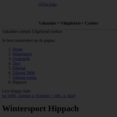
Vakanties
Vliegtickets
Cruises
Vakanties zoeken
Uitgebreid zoeken
Je bent momenteel op de pagina
Home
Wintersport
Oostenrijk
Tirol
Zillertal
Zillertal 3000
Zillertal Arena
Hippach
Live Happy Sale:
tot 1000,- korting p. boeking + 100,- p. kind
Wintersport Hippach