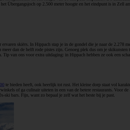
s het Übergangsjoch op 2.500 meter hoogte en het eindpunt is in Zell am
 ervaren skiërs. In Hippach stap je in de gondel die je naar de 2.278 m
n meer dan de helft rode pistes zijn. Genoeg plek dus om je skikunsten 
n. Tip van ons voor extra uitdaging: in Hippach hebben ze ook een sch
000
te bieden heeft, ook heerlijk tot rust. Het kleine dorp staat vol kar
winkels of ga culinair uiteten in een van de betere restaurants. Voor de 
s-ski bars. Fijn, want zo bepaal je zelf wat het beste bij je past.