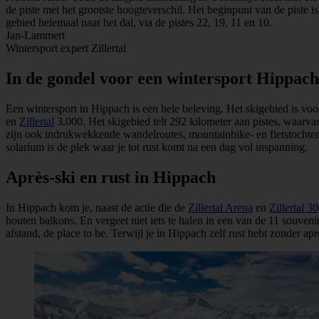
de piste met het grootste hoogteverschil. Het beginpunt van de piste i
gebied helemaal naar het dal, via de pistes 22, 19, 11 en 10.
Jan-Lammert
Wintersport expert Zillertal
In de gondel voor een wintersport Hippach
Een wintersport in Hippach is een hele beleving. Het skigebied is voor
en
Zillertal
3.000. Het skigebied telt 292 kilometer aan pistes, waarva
zijn ook indrukwekkende wandelroutes, mountainbike- en fietstochte
solarium is de plek waar je tot rust komt na een dag vol inspanning.
Après-ski en rust in Hippach
In Hippach kom je, naast de actie die de
Zillertal Arena
en
Zillertal 3
houten balkons. En vergeet niet iets te halen in een van de 11 souvenir
afstand, de place to be. Terwijl je in Hippach zelf rust hebt zonder aprè