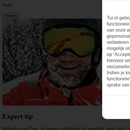
Duits
Volgend
Tui.nl gebr
functionele
van onze we
gepersonal
verbeteren
mogelijk o
op “Accepte
hiervoor o
verzamelen.
Indien je k
functionele
sprake van
Expert tip
HöhenFresser-Tour, de langste dalafdaling in Oostenrijk biedt met 1.