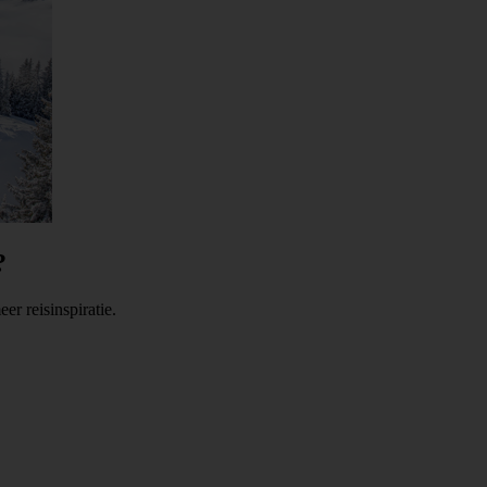
?
er reisinspiratie.