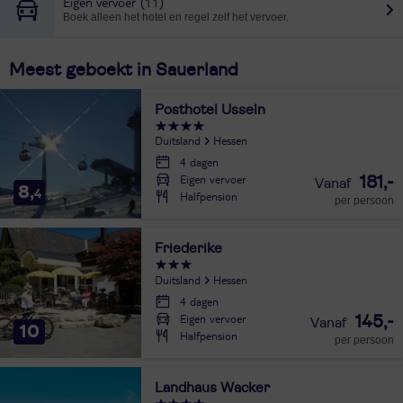
Eigen vervoer
(11)
Boek alleen het hotel en regel zelf het vervoer.
Meest geboekt in Sauerland
Posthotel Usseln
Duitsland
Hessen
4 dagen
Eigen vervoer
181,-
8,
4
Halfpension
per persoon
Friederike
Duitsland
Hessen
4 dagen
Eigen vervoer
145,-
10
Halfpension
per persoon
Landhaus Wacker