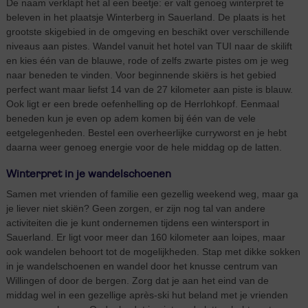
De naam verklapt het al een beetje: er valt genoeg winterpret te
beleven in het plaatsje Winterberg in Sauerland. De plaats is het
grootste skigebied in de omgeving en beschikt over verschillende
niveaus aan pistes. Wandel vanuit het hotel van TUI naar de skilift
en kies één van de blauwe, rode of zelfs zwarte pistes om je weg
naar beneden te vinden. Voor beginnende skiërs is het gebied
perfect want maar liefst 14 van de 27 kilometer aan piste is blauw.
Ook ligt er een brede oefenhelling op de Herrlohkopf. Eenmaal
beneden kun je even op adem komen bij één van de vele
eetgelegenheden. Bestel een overheerlijke curryworst en je hebt
daarna weer genoeg energie voor de hele middag op de latten.
Winterpret in je wandelschoenen
Samen met vrienden of familie een gezellig weekend weg, maar ga
je liever niet skiën? Geen zorgen, er zijn nog tal van andere
activiteiten die je kunt ondernemen tijdens een wintersport in
Sauerland. Er ligt voor meer dan 160 kilometer aan loipes, maar
ook wandelen behoort tot de mogelijkheden. Stap met dikke sokken
in je wandelschoenen en wandel door het knusse centrum van
Willingen of door de bergen. Zorg dat je aan het eind van de
middag wel in een gezellige après-ski hut beland met je vrienden