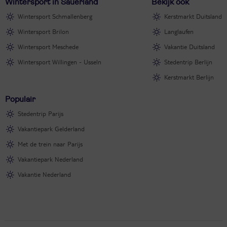
rond de 3 graden.
Wintersport in Sauerland
Bekijk ook
Wintersport Schmallenberg
Kerstmarkt Duitsland
Wintersport Brilon
Langlaufen
Wintersport Meschede
Vakantie Duitsland
Wintersport Willingen - Usseln
Stedentrip Berlijn
Kerstmarkt Berlijn
Populair
Stedentrip Parijs
Vakantiepark Gelderland
Met de trein naar Parijs
Vakantiepark Nederland
Vakantie Nederland