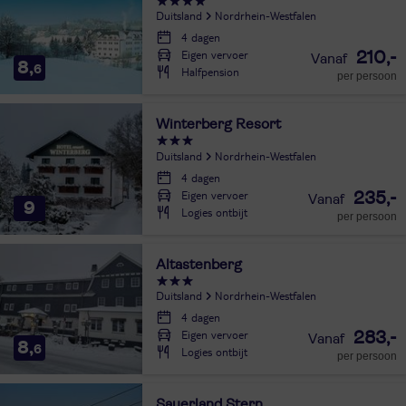
Duitsland
Nordrhein-Westfalen
4 dagen
Eigen vervoer
210,-
8,
6
Halfpension
per persoon
Winterberg Resort
Duitsland
Nordrhein-Westfalen
4 dagen
Eigen vervoer
235,-
9
Logies ontbijt
per persoon
Altastenberg
Duitsland
Nordrhein-Westfalen
4 dagen
Eigen vervoer
283,-
8,
6
Logies ontbijt
per persoon
Sauerland Stern