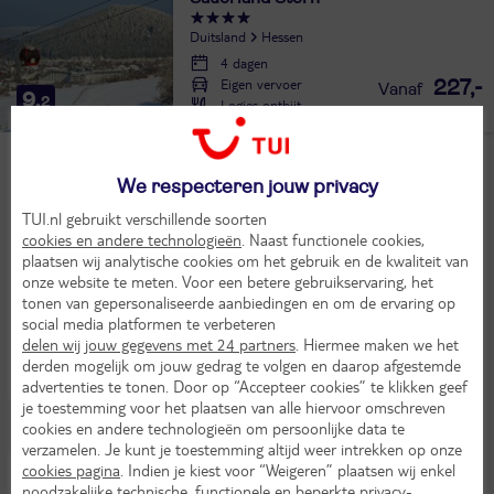
Duitsland
Hessen
4 dagen
Eigen vervoer
227,-
9,
2
Logies ontbijt
per persoon
Bekijk alle vakanties
We respecteren jouw privacy
TUI.nl gebruikt verschillende soorten
cookies en andere technologieën
. Naast functionele cookies,
Populaire bestemmingen
plaatsen wij analytische cookies om het gebruik en de kwaliteit van
onze website te meten. Voor een betere gebruikservaring, het
tonen van gepersonaliseerde aanbiedingen en om de ervaring op
social media platformen te verbeteren
delen wij jouw gegevens met 24 partners
. Hiermee maken we het
derden mogelijk om jouw gedrag te volgen en daarop afgestemde
advertenties te tonen. Door op “Accepteer cookies” te klikken geef
je toestemming voor het plaatsen van alle hiervoor omschreven
cookies en andere technologieën om persoonlijke data te
Willingen
(6)
Winterberg
(3)
verzamelen. Je kunt je toestemming altijd weer intrekken op onze
cookies pagina
. Indien je kiest voor “Weigeren” plaatsen wij enkel
noodzakelijke technische, functionele en beperkte privacy-