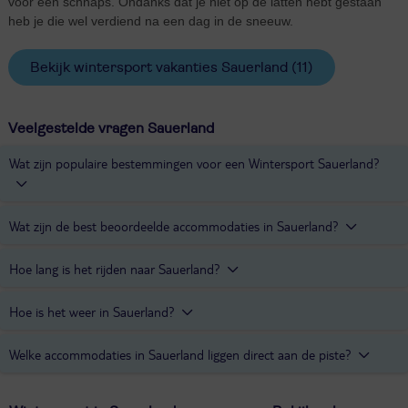
voor een schnaps. Ondanks dat je niet op de latten hebt gestaan
heb je die wel verdiend na een dag in de sneeuw.
Bekijk wintersport vakanties Sauerland
(11)
Veelgestelde vragen Sauerland
Wat zijn populaire bestemmingen voor een Wintersport Sauerland?
Populaire bestemmingen voor een wintersport in Sauerland zijn
Wat zijn de best beoordeelde accommodaties in Sauerland?
Willingen
,
Brilon
en
Schmallenberg
.
De best beoordeelde accommodaties in Sauerland zijn
Rimberg
,
Hoe lang is het rijden naar Sauerland?
Best Western Plus Hotel Willingen
en
Waldhotel Willingen
.
Vanaf Nederland, Utrecht, rijd je naar Sauerland in ongeveer 3,5
Hoe is het weer in Sauerland?
uur.
In de wintermaanden van half december tot en met half maart kan
Welke accommodaties in Sauerland liggen direct aan de piste?
je in Sauerland uitstekend terecht voor een wintersport vakantie. In
januari en februari ligt er het meeste sneeuw. De temperatuur ligt
Waldhotel Willingen
in Sauerland ligt direct aan de piste.