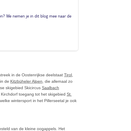
kiën? We nemen je in dit blog mee naar de
streek in de Oostenrijkse deelstaat
Tirol
,
 in de
Kitzbüheler Alpen
, die allemaal zo
se skigebied Skicircus
Saalbach
e Kirchdorf toegang tot het skigebied
St.
lke wintersport in het Pillerseetal je ook
gesteld van de kleine oogappels. Het