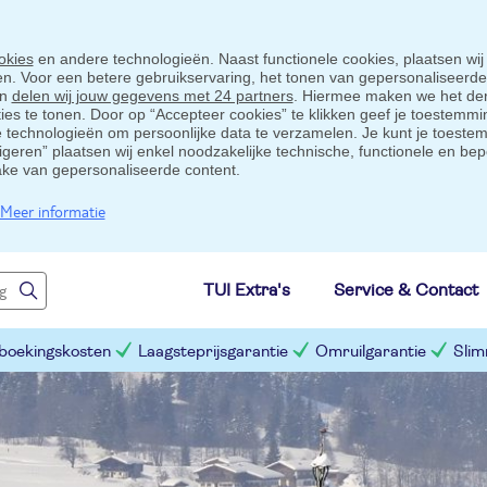
okies
en andere technologieën. Naast functionele cookies, plaatsen wij
ten. Voor een betere gebruikservaring, het tonen van gepersonaliseerd
en
delen wij jouw gegevens met 24 partners
. Hiermee maken we het der
s te tonen. Door op “Accepteer cookies” te klikken geef je toestemmin
technologieën om persoonlijke data te verzamelen. Je kunt je toestem
eigeren” plaatsen wij enkel noodzakelijke technische, functionele en bep
ake van gepersonaliseerde content.
Meer informatie
TUI Extra's
Service & Contact
 boekingskosten
Laagsteprijsgarantie
Omruilgarantie
Slim