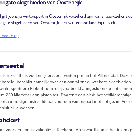
oogste skigebieden van Oostenrijk
l jij tijdens je wintersport in Oostenrijk verzekerd zijn van sneeuwzeker s
ogste skigebieden van Oostenrijk, het wintersportland bij uitstek.
 naar blog
lerseetal
len zich thuis voelen tijdens een wintersport in het Pillerseetal. Deze 
ur bereikt, beschikt namelijk over een aantal sneeuwzekere skigebieden
wintersportdorp
Fieberbrunn
is bijvoorbeeld aangesloten op het immen
uim 250 kilometer aan pistes telt. Daarentegen biedt het schilderachtig
r aan rustige pistes. Ideaal voor een wintersport met het gezin. Voor we
sluit bij je wensen.
rchdorf
dan voor een familievakantie in Kirchdorf. Alles wordt dan in het teken 