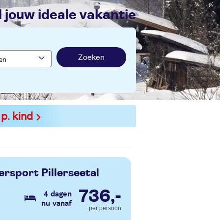
nd jouw ideale vakantie
Zoeken
 p. kind
ersport Pillerseetal
736,-
4 dagen
nu vanaf
per persoon