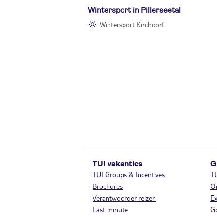
Wintersport in Pillerseetal
Wintersport Kirchdorf
TUI vakanties
G
TUI Groups & Incentives
T
Brochures
On
Verantwoorder reizen
Ex
Last minute
Go