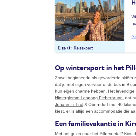
H
Wi
ho
Ga
Elze ✈️
Reisexpert
Op wintersport in het Pil
Zowel beginnende als gevorderde skiërs zul
dat je met eigen vervoer of de bus in 9 u
hun eigen charme hebben. Het levendige 
Hinterglemm Leogang Fieberbrunn
, dat r
Johann in Tirol
& Oberndorf met 40 kilomete
kiest, er is altijd een accommodatie die aan
Een familievakantie in Ki
Met het gezin naar het Pillerseetal? Kies 