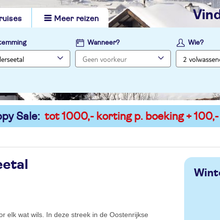
vi
ruises
Meer reizen
temming
Wanneer?
Wie?
py Sale:
tot 1000,- korting p. boeking + 100,-
eetal
Wint
or elk wat wils. In deze streek in de Oostenrijkse