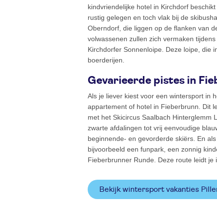
kindvriendelijke hotel in Kirchdorf beschi
rustig gelegen en toch vlak bij de skibush
Oberndorf, die liggen op de flanken van d
volwassenen zullen zich vermaken tijdens e
Kirchdorfer Sonnenloipe. Deze loipe, die i
boerderijen.
Gevarieerde pistes in Fi
Als je liever kiest voor een wintersport in
appartement of hotel in Fieberbrunn. Dit l
met het Skicircus Saalbach Hinterglemm L
zwarte afdalingen tot vrij eenvoudige blauw
beginnende- en gevorderde skiërs. En als j
bijvoorbeeld een funpark, een zonnig kin
Fieberbrunner Runde. Deze route leidt je 
Bekijk wintersport vakanties Pill