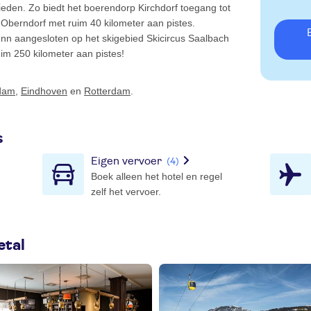
ebieden. Zo biedt het boerendorp Kirchdorf toegang tot
& Oberndorf met ruim 40 kilometer aan pistes.
Bekijk wintersp
unn aangesloten op het skigebied Skicircus Saalbach
m 250 kilometer aan pistes!
dam
,
Eindhoven
en
Rotterdam
.
s
Eigen vervoer
(4)
Boek alleen het hotel en regel
zelf het vervoer.
etal