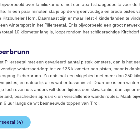
kt bijvoorbeeld over familiekamers met een apart slaapgedeelte voor de 
alte. In een paar minuten sta je op de vrij eenvoudige en brede pistes va
e Kitzbüheler Horn. Daarnaast zijn er maar liefst 4 kinderlanden te vin
en wintersport in het Pillerseetal. Er is bijvoorbeeld een groot netwer
n totaal 10 kilometer lang is, loopt rondom het schilderachtige Kirchd
eberbrunn
 het Pillerseetal met een gevarieerd aantal pistekilometers, dan is het e
evendige wintersportdorp telt zelf 35 kilometer aan pistes, maar is dank
eogang Fieberbrunn. Zo ontstaat een skigebied met meer dan 250 kilom
e pistes, en natuurlijk alles wat er tussenin zit. Daarmee is een wintersp
e toch even iets anders wilt doen tijdens een skivakantie, dan zijn er n
derland, bescheiden après-ski en verschillende wandelroutes. Maak bij
in 6 uur langs de wit besneeuwde toppen van Tirol.
erseetal
(4)