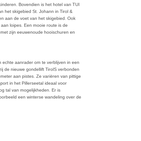
kinderen. Bovendien is het hotel van TUI
n het skigebied St. Johann in Tirol &
den aan de voet van het skigebied. Ook
k aan loipes. Een mooie route is de
orf met zijn eeuwenoude hooischuren en
en echte aanrader om te verblijven in een
zij de nieuwe gondellift TirolS verbonden
eter aan pistes. Ze variëren van pittige
ort in het Pillerseetal ideaal voor
og tal van mogelijkheden. Er is
voorbeeld een winterse wandeling over de