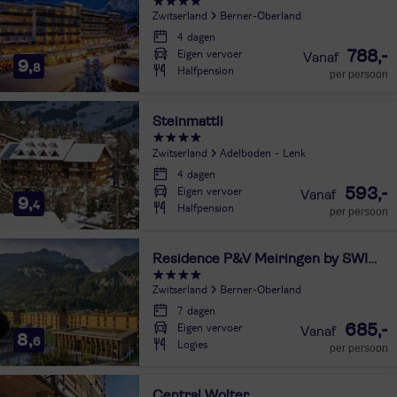
Zwitserland
Berner-Oberland
4 dagen
Eigen vervoer
788,-
9,
8
Halfpension
per persoon
Steinmattli
Zwitserland
Adelboden - Lenk
4 dagen
Eigen vervoer
593,-
9,
4
Halfpension
per persoon
Residence P&V Meiringen by SWISSPEAK Resorts
Zwitserland
Berner-Oberland
7 dagen
Eigen vervoer
685,-
8,
6
Logies
per persoon
Central Wolter