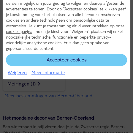
derden mogelijk om jouw gedrag te volgen en daarop afgestemde
advertenties te tonen. Door op “Accepteer cookies” te klikken geef
je toestemming voor het plaatsen van alle hiervoor omschreven
cookies en andere technologieën om persoonlijke data te
verzamelen. Je kunt je toestemming altijd weer intrekken op onze
cookies pagina
. Indien je kiest voor “Weigeren” plaatsen wij enkel
Adelboden
(1)
Beatenberg
(1)
noodzakelijke technische, functionele en beperkte privacy-
vriendelijke analytische cookies. Er is dan geen sprake van
gepersonaliseerde content.
Accepteer cookies
Weigeren
Meer informatie
Meiringen
(1)
Meer bestemmingen van Berner-Oberland
Het mondaine decor van Berner-Oberland
Een wintersport in stijl vieren doe je in de Zwitserse regio Berner-
Oberland. Tussen de besneeuwde bergen liggen mondaine steden