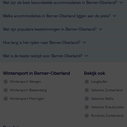
Wat zijn de best beoordeelde accommodaties in Berner-Oberland?
De best beoordeelde wintersportaccommodaties in Berner-
Welke accommodaties in Berner-Oberland liggen aan de piste?
Oberland zijn de hotels
Steinmattli
,
Spinne
en
Belvedere
.
Silberhorn
hotel is een accommodatie in Berner-Oberland die direct
Wat zijn populaire bestemmingen in Berner-Oberland?
aan de piste ligt.
Populaire bestemmingen in Berner-Oberland zijn de plaatsen
Hoe lang is het rijden naar Berner-Oberland?
Grindelwald
,
Interlaken
en
Adelboden
.
Van Utrecht naar Berner-Oberland ben je met de auto ongeveer 9
Wat is de beste reistijd voor Berner-Oberland?
uur onderweg.
December tot en met februari zijn de beste maanden voor een
Wintersport in Berner-Oberland
Bekijk ook
wintersportvakantie in Berner-Oberland. Het is dan tussen de 3 en
-3 graden en er valt regelmatig sneeuw.
Wintersport Wengen
Langlaufen
Wintersport Beatenberg
Vakantie Zwitserland
Wintersport Meiringen
Vakantie Wallis
Vakantie Graubünden
Rondreis Zwitserland