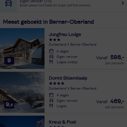
Eigen vervoer
(10)
Boek alleen het hotel en regel zelf het vervoer.
Meest geboekt in Berner-Oberland
Jungfrau Lodge
Zwitserland
Berner-Oberland
6 dagen
Eigen vervoer
598,-
9
Logies ontbijt
per persoon
Dorint Blüemlisalp
Zwitserland
Berner-Oberland
4 dagen
Eigen vervoer
469,-
9,
6
Logies
per persoon
Kreuz & Post