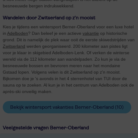
besneeuwde bergen indrukwekkend.
Wandelen door Zwitserland op z'n mooist
Kies je tijdens een wintersport Berner-Oberland voor een luxe hotel
in
Adelboden
? Dan beleef je een actieve
vakantie
op historische
grond. Dit is namelijk de plek waar ooit de eerste skiwedstrijden van
Zwitserland
werden georganiseerd. 200 kilometer aan pistes ligt
voor je klaar in skigebied Adelboden-Lenk. Of verken de winterse
wereld via de 112 kilometer aan wandelpaden. Zo kun je via de
besneeuwde bossen en bevroren meren naar het mondaine
Gstaad lopen. Volgens velen is dit Zwitserland op z'n mooist.
Bijkomen doe je 's avonds in het 4 sterrenhotel van TUI door de
sauna op te zoeken. Al kun je in het centrum van Adelboden ook de
après-ski onveilig maken.
Bekijk wintersport vakanties Berner-Oberland
(10)
Veelgestelde vragen Berner-Oberland