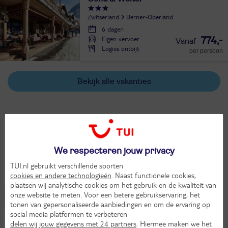
Zwitserland
Berner-Oberland
6 dagen
Eigen vervoer
774,-
Logies ontbijt
per persoon
Bekijk alle vakanties
Populaire bestemmingen
We respecteren jouw privacy
TUI.nl gebruikt verschillende soorten
cookies en andere technologieën
. Naast functionele cookies,
plaatsen wij analytische cookies om het gebruik en de kwaliteit van
onze website te meten. Voor een betere gebruikservaring, het
Grindelwald
(4)
Wengen
(3)
tonen van gepersonaliseerde aanbiedingen en om de ervaring op
social media platformen te verbeteren
delen wij jouw gegevens met 24 partners
. Hiermee maken we het