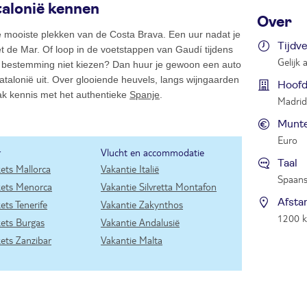
talonië kennen
Over
de mooiste plekken van de Costa Brava. Een uur nadat je
Tijdv
ret de Mar. Of loop in de voetstappen van Gaudí tijdens
Gelijk
je bestemming niet kiezen? Dan huur je gewoon een auto
 Catalonië uit. Over glooiende heuvels, langs wijngaarden
Hoofd
ak kennis met het authentieke
Spanje
.
Madrid
Munt
Euro
r
Vlucht en accommodatie
Taal
kets Mallorca
Vakantie Italië
Spaan
ckets Menorca
Vakantie Silvretta Montafon
Afsta
kets Tenerife
Vakantie Zakynthos
1200 
kets Burgas
Vakantie Andalusië
kets Zanzibar
Vakantie Malta