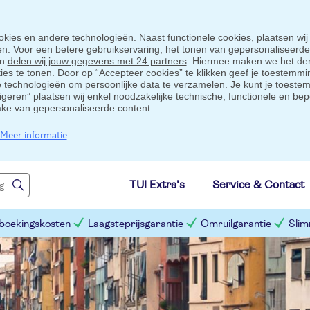
okies
en andere technologieën. Naast functionele cookies, plaatsen wij
ten. Voor een betere gebruikservaring, het tonen van gepersonaliseerd
en
delen wij jouw gegevens met 24 partners
. Hiermee maken we het der
s te tonen. Door op “Accepteer cookies” te klikken geef je toestemmin
technologieën om persoonlijke data te verzamelen. Je kunt je toestem
eigeren” plaatsen wij enkel noodzakelijke technische, functionele en bep
ake van gepersonaliseerde content.
Meer informatie
TUI Extra's
Service & Contact
 boekingskosten
Laagsteprijsgarantie
Omruilgarantie
Slim