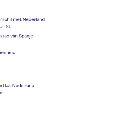
erschil met Nederland
 aan NL
stad van Spanje
eenheid
s
nd tot Nederland
km