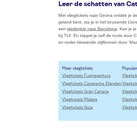
Leer de schatten van Ca
Met vliegtickets naar Girona ontdek je 
geland bent, sta je in het bruisende Llo
een
stedentrip naar Barcelona
. Kan je 
bij TUI. En stippel je zelf de route door
en onder bloeiende olijfbomen door. Ma
Meer vliegtickets
Populai
Vliegtickets Fuerteventura
Vliegtic
Vliegtickets Canarische Eilanden
Vliegti
Vliegtickets Gran Canaria
Vliegtic
Vliegtickets Malaga
Vliegtic
Vliegtickets Ibiza
Vliegtic