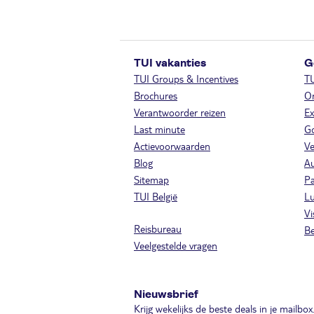
TUI vakanties
G
TUI Groups & Incentives
T
Brochures
On
Verantwoorder reizen
Ex
Last minute
Go
Actievoorwaarden
Ve
Blog
A
Sitemap
Pa
TUI België
Lu
Vi
Reisbureau
Be
Veelgestelde vragen
Nieuwsbrief
Krijg wekelijks de beste deals in je mailbox