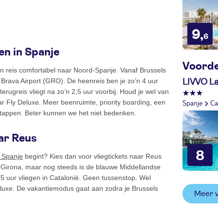
9,
6
en in Spanje
Voorde
 en reis comfortabel naar Noord-Spanje. Vanaf Brussels
 Brava Airport (GRO). De heenreis ben je zo’n 4 uur
LIVVO La
rugreis vliegt na zo’n 2,5 uur voorbij. Houd je wel van
Spanje
Ca
r Fly Deluxe. Meer beenruimte, priority boarding, een
nstappen. Beter kunnen we het niet bedenken.
aar Reus
8
n Spanje
begint? Kies dan voor vliegtickets naar Reus
an Girona, maar nog steeds is de blauwe Middellandse
2,5 uur vliegen in Catalonië. Geen tussenstop. Wel
Deluxe. De vakantiemodus gaat aan zodra je Brussels
Meer 