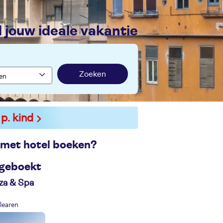
nd jouw ideale vakantie
Zoeken
 p. kind
 met hotel boeken?
geboekt
iza & Spa
learen