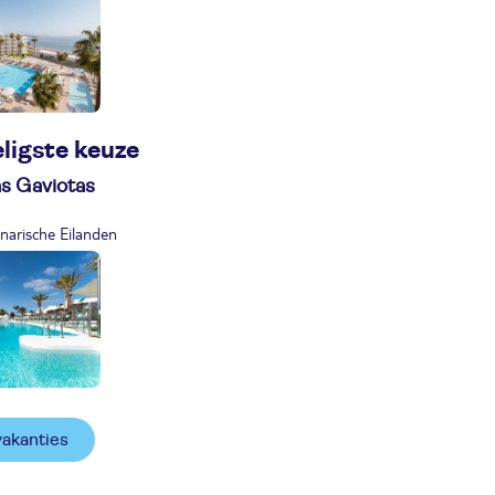
ligste keuze
s Gaviotas
narische Eilanden
vakanties