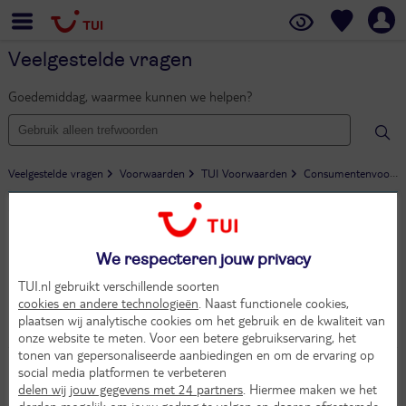
Veelgestelde vragen
Goedemiddag, waarmee kunnen we helpen?
Veelgestelde vragen
Voorwaarden
TUI Voorwaarden
Consumentenvoorwaarden
Content verwijderbeleid
Bekijk meer informatie in ons
Content verwijderbeleid
.
We respecteren jouw privacy
Terug naar Consumentenvoorwaarden
TUI.nl gebruikt verschillende soorten
cookies en andere technologieën
. Naast functionele cookies,
plaatsen wij analytische cookies om het gebruik en de kwaliteit van
onze website te meten. Voor een betere gebruikservaring, het
tonen van gepersonaliseerde aanbiedingen en om de ervaring op
social media platformen te verbeteren
delen wij jouw gegevens met 24 partners
. Hiermee maken we het
derden mogelijk om jouw gedrag te volgen en daarop afgestemde