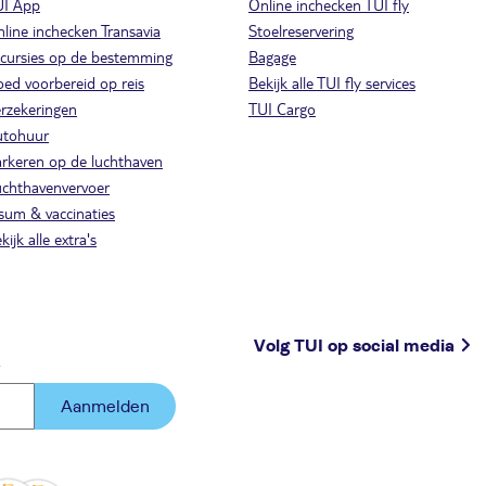
UI App
Online inchecken TUI fly
line inchecken Transavia
Stoelreservering
cursies op de bestemming
Bagage
ed voorbereid op reis
Bekijk alle TUI fly services
rzekeringen
TUI Cargo
utohuur
rkeren op de luchthaven
chthavenvervoer
sum & vaccinaties
kijk alle extra's
Volg TUI op social media
.
Aanmelden