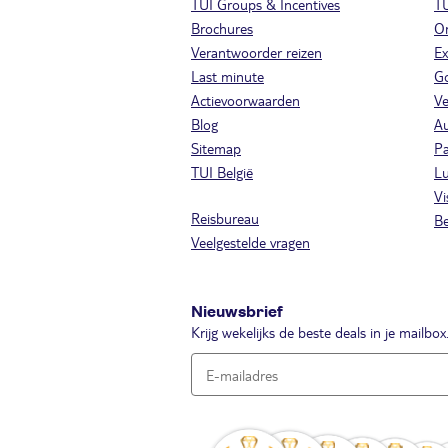
TUI Groups & Incentives
T
Brochures
On
Verantwoorder reizen
Ex
Last minute
Go
Actievoorwaarden
Ve
Blog
A
Sitemap
Pa
TUI België
Lu
Vi
Reisbureau
Be
Veelgestelde vragen
Nieuwsbrief
Krijg wekelijks de beste deals in je mailbox