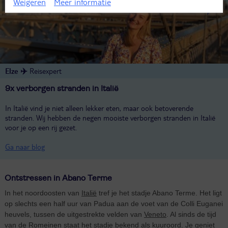
Tip!
Weigeren
Meer informatie
Elze ✈️
Reisexpert
9x verborgen stranden in Italië
In Italië vind je niet alleen lekker eten, maar ook betoverende
stranden. Wij hebben de negen mooiste verborgen stranden in Italië
voor je op een rij gezet.
Ga naar blog
Ontstressen in Abano Terme
In het noordoosten van
Italië
tref je het stadje Abano Terme. Het ligt
op slechts een half uur van Padua aan de voet van de Colli Euganei
heuvels, tussen de uitgestrekte velden van
Veneto
. Al sinds de tijd
van de Romeinen staat het stadje bekend als kuuroord. Je geniet