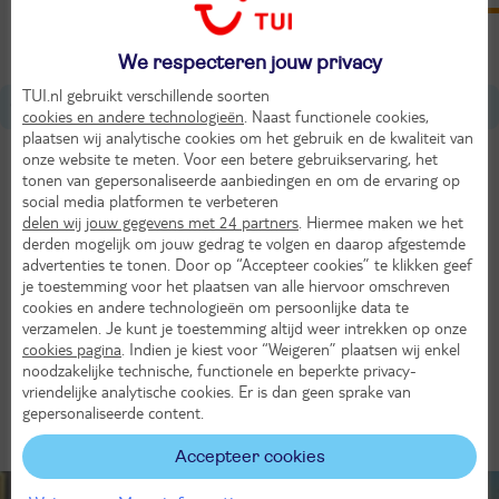
Bron: Weeronline
We respecteren jouw privacy
TUI.nl gebruikt verschillende soorten
Over Italië
cookies en andere technologieën
. Naast functionele cookies,
plaatsen wij analytische cookies om het gebruik en de kwaliteit van
onze website te meten. Voor een betere gebruikservaring, het
Tijdverschil met Nederland
tonen van gepersonaliseerde aanbiedingen en om de ervaring op
Gelijk aan NL
social media platformen te verbeteren
delen wij jouw gegevens met 24 partners
. Hiermee maken we het
Munteenheid
derden mogelijk om jouw gedrag te volgen en daarop afgestemde
advertenties te tonen. Door op “Accepteer cookies” te klikken geef
Euro
je toestemming voor het plaatsen van alle hiervoor omschreven
cookies en andere technologieën om persoonlijke data te
Taal
verzamelen. Je kunt je toestemming altijd weer intrekken op onze
Italiaans
cookies pagina
. Indien je kiest voor “Weigeren” plaatsen wij enkel
noodzakelijke technische, functionele en beperkte privacy-
Afstand tot Nederland
vriendelijke analytische cookies. Er is dan geen sprake van
gepersonaliseerde content.
1300 km
Accepteer cookies