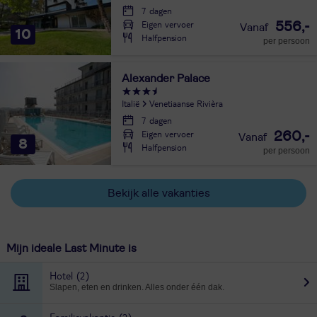
7 dagen
Eigen vervoer
556,-
10
Halfpension
per persoon
Alexander Palace
Italië
Venetiaanse Rivièra
7 dagen
Eigen vervoer
260,-
8
Halfpension
per persoon
Bekijk alle vakanties
Mijn ideale Last Minute is
Hotel
(2)
Slapen, eten en drinken. Alles onder één dak.
Familievakantie
(2)