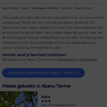
Last Minute
Italië
Venetiaanse Rivièra
Veneto
Abano Terme
Heb je ook zo'n behoefte aan tijd voor jezelf en zin om eens echt te
ontspannen? Boek dan een Last Minute Abano Terme bij TUI.
Binnen een paar dagen dobber je al rond in de thermaalbaden van
dit kuuroord in Noord-Italië. Het vredige stadje ligt aan de voet van
de Colli Euganei heuvels vlakbij Padua en Venetië. Zo wissel je het
ontstressen in de spa gemakkelijk af met een dagje Italiaanse
cultuur snuiven op het San Marco plein.
Vertrek vanaf je favoriete luchthaven
Wij vliegen naar Abano Terme vanaf
Amsterdam
en
Düsseldorf
.
Bekijk alle Last Minutes Abano Terme
(2)
Meest geboekt in Abano Terme
Aqua
Italië
Venetiaanse Rivièra