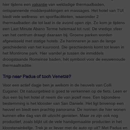
hier tijdens een
vakantie
van weldadige thermaalbaden,
ontspannende modderpakkingen en massages. Het hotel van TUI
biedt vele wellness- en sportfaciliteiten, waaronder 2
thermaalbaden die tot laat in de avond open zijn. Zo kom je tijdens
een Last Minute Abano Terme helemaal tot rust. De vredige sfeer
van het centrum draagt daaraan bij. Groene parken worden
afgewisseld met statige hotels. Ze herinneren je aan de lange
geschiedenis van het kuuroord. Die geschiedenis komt tot leven in
het Montirone park. Hier wandel je tussen de inmiddels
droogstaande Romeinse baden, hét symbool voor de eeuwenoude
thermaaltraditie.
Trip naar Padua of toch Venetië?
Voor een actief dagje ben je welkom in de heuvels van Colli
Euganei. Dit natuurgebied is goed te verkennen op de fiets. Leen er
dus een bij het hotel of neem die van jezelf mee. Een bijzondere
bestemming is het klooster van San Daniele. Het ligt bovenop een
heuvel en biedt een prachtig panorama. De nonnen die hier wonen
kunnen elke dag van dit uitzicht genieten. Maar ze zijn ook nog
productief, zoals blijkt uit de vele handgemaakte producten in het
kloosterwinkeltje. Trek je er liever met de auto op uit? Met Padua en