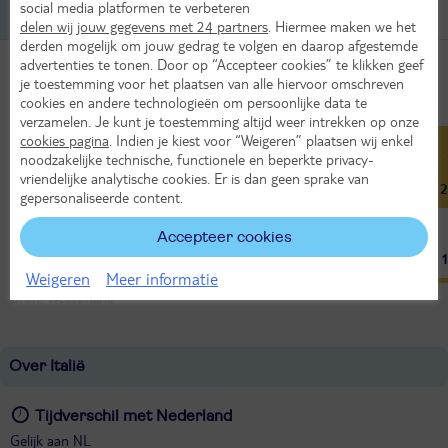
Aanbiedingen
(49)
social media platformen te verbeteren
Alle accommodaties met extra korting.
delen wij jouw gegevens met 24 partners
. Hiermee maken we het
derden mogelijk om jouw gedrag te volgen en daarop afgestemde
advertenties te tonen. Door op “Accepteer cookies” te klikken geef
Het weer in Venetië
je toestemming voor het plaatsen van alle hiervoor omschreven
cookies en andere technologieën om persoonlijke data te
Jan
Feb
Mrt
Apr
Mei
Jun
verzamelen. Je kunt je toestemming altijd weer intrekken op onze
cookies pagina
. Indien je kiest voor “Weigeren” plaatsen wij enkel
8°
10°
12°
16°
20°
26°
noodzakelijke technische, functionele en beperkte privacy-
vriendelijke analytische cookies. Er is dan geen sprake van
4°
5°
7°
12°
16°
21°
2
gepersonaliseerde content.
Accepteer cookies
5
5
8
9
9
10
Weigeren
Meer informatie
Bron: Weeronline
Over Italië
Tijdverschil met Nederland
Gelijk aan NL