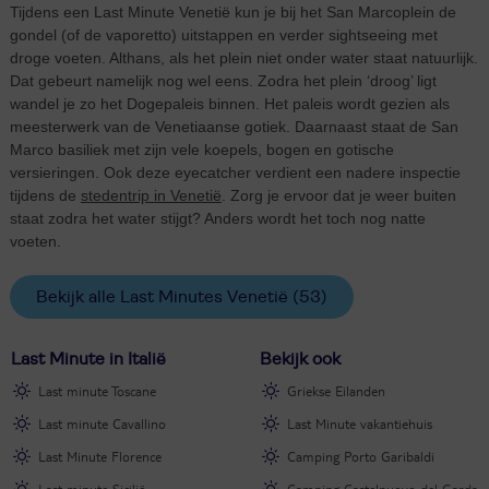
Tijdens een Last Minute Venetië kun je bij het San Marcoplein de
gondel (of de vaporetto) uitstappen en verder sightseeing met
droge voeten. Althans, als het plein niet onder water staat natuurlijk.
Dat gebeurt namelijk nog wel eens. Zodra het plein ‘droog’ ligt
wandel je zo het Dogepaleis binnen. Het paleis wordt gezien als
meesterwerk van de Venetiaanse gotiek. Daarnaast staat de San
Marco basiliek met zijn vele koepels, bogen en gotische
versieringen. Ook deze eyecatcher verdient een nadere inspectie
tijdens de
stedentrip in Venetië
. Zorg je ervoor dat je weer buiten
staat zodra het water stijgt? Anders wordt het toch nog natte
voeten.
Bekijk alle Last Minutes Venetië
(53)
Last Minute in Italië
Bekijk ook
Last minute Toscane
Griekse Eilanden
Last minute Cavallino
Last Minute vakantiehuis
Last Minute Florence
Camping Porto Garibaldi
Last minute Sicilië
Camping Castelnuovo del Garda