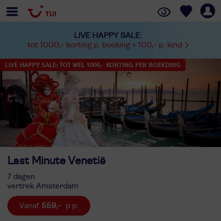
LIVE HAPPY SALE:
tot 1000,- korting p. boeking + 100,- p. kind
LIVE HAPPY SALE: TOT WEL 1000,- KORTING PER BOEKDING
Last Minute Venetië
7 dagen
vertrek Amsterdam
559,-