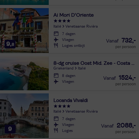
Ai Mori D'Oriente
Italië
Venetiaanse Rivièra
7 dagen
Vliegen
732,-
9,
8
Logies ontbijt
per persoon
8-dg cruise Oost Mid. Zee - Costa Deliziosa
Griekenland
Italië
8 dagen
1524,-
Vliegen
per persoon
Locanda Vivaldi
Italië
Venetiaanse Rivièra
7 dagen
Vliegen
2088,-
9
Logies
per persoon