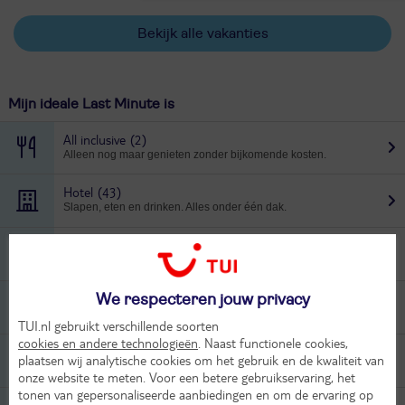
Bekijk alle vakanties
Mijn ideale Last Minute is
All inclusive
(2)
Alleen nog maar genieten zonder bijkomende kosten.
Hotel
(43)
Slapen, eten en drinken. Alles onder één dak.
Appartement
(3)
Slapen, koken en ontspannen alles binnen handbereik.
Vliegvakantie
(51)
We respecteren jouw privacy
De makkelijkste manier om de zon op te zoeken.
TUI.nl gebruikt verschillende soorten
cookies en andere technologieën
. Naast functionele cookies,
Rondreizen
(7)
plaatsen wij analytische cookies om het gebruik en de kwaliteit van
Beleef in één vakantie de schoonheid en cultuur.
onze website te meten. Voor een betere gebruikservaring, het
tonen van gepersonaliseerde aanbiedingen en om de ervaring op