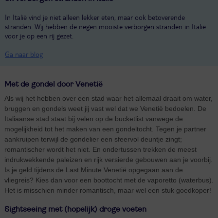
In Italië vind je niet alleen lekker eten, maar ook betoverende
stranden. Wij hebben de negen mooiste verborgen stranden in Italië
voor je op een rij gezet.
Ga naar blog
Met de gondel door Venetië
Als wij het hebben over een stad waar het allemaal draait om water,
bruggen en gondels weet jij vast wel dat we Venetië bedoelen. De
Italiaanse stad staat bij velen op de bucketlist vanwege de
mogelijkheid tot het maken van een gondeltocht. Tegen je partner
aankruipen terwijl de gondelier een sfeervol deuntje zingt;
romantischer wordt het niet. En ondertussen trekken de meest
indrukwekkende paleizen en rijk versierde gebouwen aan je voorbij.
Is je geld tijdens de Last Minute Venetië opgegaan aan de
vliegreis? Kies dan voor een boottocht met de vaporetto (waterbus).
Het is misschien minder romantisch, maar wel een stuk goedkoper!
Sightseeing met (hopelijk) droge voeten