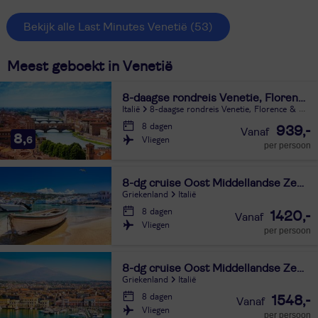
Bekijk alle Last Minutes Venetië
(53)
Meest geboekt in Venetië
8-daagse rondreis Venetie, Florence & Cinque Terre
Italië
8-daagse rondreis Venetie, Florence & Cinque Terre
8 dagen
939,-
8,
Vliegen
6
per persoon
8-dg cruise Oost Middellandse Zee - MSC Lirica
Griekenland
Italië
8 dagen
1420,-
Vliegen
per persoon
8-dg cruise Oost Middellandse Zee - Norwegian Gem
Griekenland
Italië
8 dagen
1548,-
Vliegen
per persoon