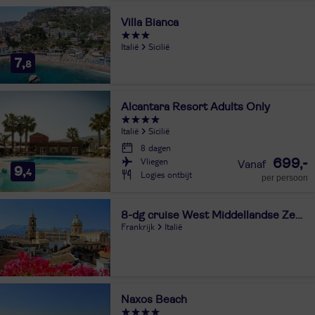
Villa Bianca
Italië
Sicilië
7,
8
Alcantara Resort Adults Only
Italië
Sicilië
8 dagen
Vliegen
699,-
9,
4
Logies ontbijt
per persoon
8-dg cruise West Middellandse Zee - MSC Meraviglia
Frankrijk
Italië
Naxos Beach