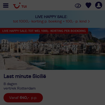
LIVE HAPPY SALE:
tot 1000,- korting p. boeking + 100,- p. kind
LIVE HAPPY SALE: TOT WEL 1000,- KORTING PER BOEKDING
Last minute Sicilië
8 dagen
vertrek Rotterdam
640,-