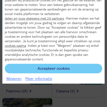
plaatsen wij analytische cookies om het gebruik en de kwaliteit van
Direct vanuit het hotel met je voeten in het zand.
onze website te meten. Voor een betere gebruikservaring, het
tonen van gepersonaliseerde aanbiedingen en om de ervaring op
Familievakantie
(4)
social media platformen te verbeteren
Heerlijke ontspannen vakanties voor het hele gezin.
delen wij jouw gegevens met 24 partners
. Hiermee maken we het
derden mogelijk om jouw gedrag te volgen en daarop afgestemde
Vliegvakantie
(49)
advertenties te tonen. Door op “Accepteer cookies” te klikken geef
De makkelijkste manier om de zon op te zoeken.
je toestemming voor het plaatsen van alle hiervoor omschreven
cookies en andere technologieën om persoonlijke data te
Toon meer soorten vakanties
verzamelen. Je kunt je toestemming altijd weer intrekken op onze
cookies pagina
. Indien je kiest voor “Weigeren” plaatsen wij enkel
noodzakelijke technische, functionele en beperkte privacy-
Populaire bestemmingen
vriendelijke analytische cookies. Er is dan geen sprake van
gepersonaliseerde content.
Accepteer cookies
Weigeren
Meer informatie
Palermo
(21)
Catania
(5)