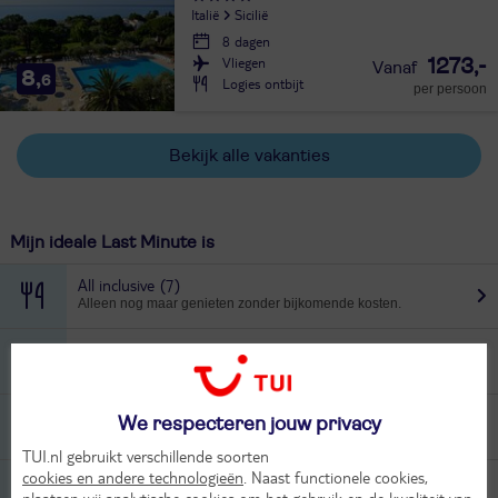
Italië
Sicilië
8 dagen
Vliegen
1273,-
8,
6
Logies ontbijt
per persoon
Bekijk alle vakanties
Mijn ideale Last Minute is
All inclusive
(7)
Alleen nog maar genieten zonder bijkomende kosten.
Hotel
(32)
Slapen, eten en drinken. Alles onder één dak.
Appartement
(6)
We respecteren jouw privacy
Slapen, koken en ontspannen alles binnen handbereik.
TUI.nl gebruikt verschillende soorten
cookies en andere technologieën
. Naast functionele cookies,
Aan het strand
(4)