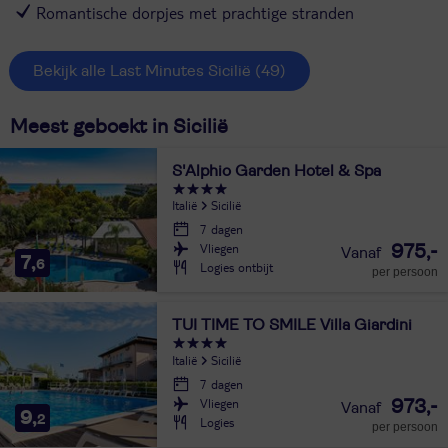
Romantische dorpjes met prachtige stranden
Bekijk alle Last Minutes Sicilië
(49)
Meest geboekt in Sicilië
S'Alphio Garden Hotel & Spa
Italië
Sicilië
7 dagen
Vliegen
975,-
7,
6
Logies ontbijt
per persoon
TUI TIME TO SMILE Villa Giardini
Italië
Sicilië
7 dagen
Vliegen
973,-
9,
2
Logies
per persoon