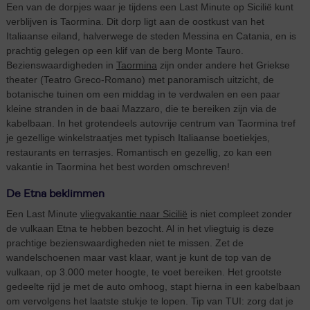
Een van de dorpjes waar je tijdens een Last Minute op Sicilië kunt
verblijven is Taormina. Dit dorp ligt aan de oostkust van het
Italiaanse eiland, halverwege de steden Messina en Catania, en is
prachtig gelegen op een klif van de berg Monte Tauro.
Bezienswaardigheden in
Taormina
zijn onder andere het Griekse
theater (Teatro Greco-Romano) met panoramisch uitzicht, de
botanische tuinen om een middag in te verdwalen en een paar
kleine stranden in de baai Mazzaro, die te bereiken zijn via de
kabelbaan. In het grotendeels autovrije centrum van Taormina tref
je gezellige winkelstraatjes met typisch Italiaanse boetiekjes,
restaurants en terrasjes. Romantisch en gezellig, zo kan een
vakantie in Taormina het best worden omschreven!
De Etna beklimmen
Een Last Minute
vliegvakantie naar Sicilië
is niet compleet zonder
de vulkaan Etna te hebben bezocht. Al in het vliegtuig is deze
prachtige bezienswaardigheden niet te missen. Zet de
wandelschoenen maar vast klaar, want je kunt de top van de
vulkaan, op 3.000 meter hoogte, te voet bereiken. Het grootste
gedeelte rijd je met de auto omhoog, stapt hierna in een kabelbaan
om vervolgens het laatste stukje te lopen. Tip van TUI: zorg dat je