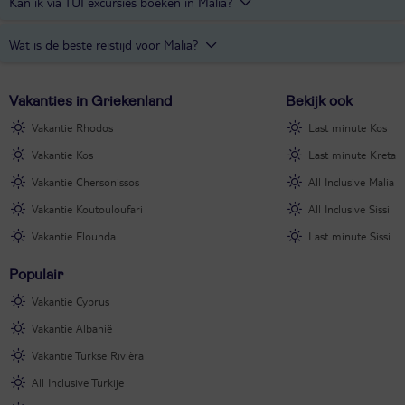
Hotel
Calimera Sirens Beach
is een All Inclusive accommodatie in
Kan ik via TUI excursies boeken in Malia?
Malia.
Malia ligt op het Griekse eiland Kreta, daar is natuurlijk genoeg te
Wat is de beste reistijd voor Malia?
doen. Via
het Excursies & Activiteiten platform van TUI
kun je
excursies boeken op Kreta. Bijvoorbeeld dit
Kreta 4x4 Avontuur
.
Mei tot en met oktober zijn de warmste maanden in Malia. Het is
Vakanties in Griekenland
Bekijk ook
dan tussen de 23 en 29 graden en de zon schijnt gemiddeld 11 uur
per dag.
Vakantie Rhodos
Last minute Kos
Vakantie Kos
Last minute Kreta
Vakantie Chersonissos
All Inclusive Malia
Vakantie Koutouloufari
All Inclusive Sissi
Vakantie Elounda
Last minute Sissi
Populair
Vakantie Cyprus
Vakantie Albanië
Vakantie Turkse Rivièra
All Inclusive Turkije