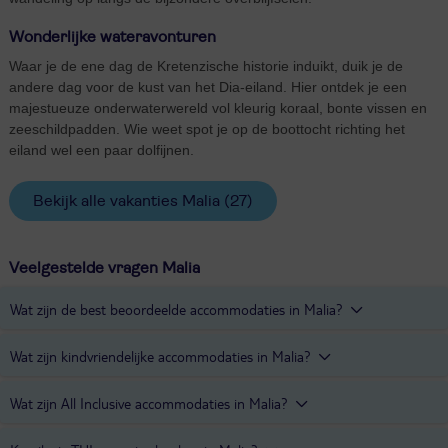
Wonderlijke wateravonturen
Waar je de ene dag de Kretenzische historie induikt, duik je de
andere dag voor de kust van het Dia-eiland. Hier ontdek je een
majestueuze onderwaterwereld vol kleurig koraal, bonte vissen en
zeeschildpadden. Wie weet spot je op de boottocht richting het
eiland wel een paar dolfijnen.
Bekijk alle vakanties Malia
(27)
Veelgestelde vragen Malia
Wat zijn de best beoordeelde accommodaties in Malia?
De best beoordeelde accommodaties in Malia zijn hotel
Calimera
Wat zijn kindvriendelijke accommodaties in Malia?
Sirens Beach
,
La Playa Beach
appartementen en
Golden Bay
appartementen.
Hotel
Calimera Sirens Beach
is een kindvriendelijke accommodatie
Wat zijn All Inclusive accommodaties in Malia?
in Malia.