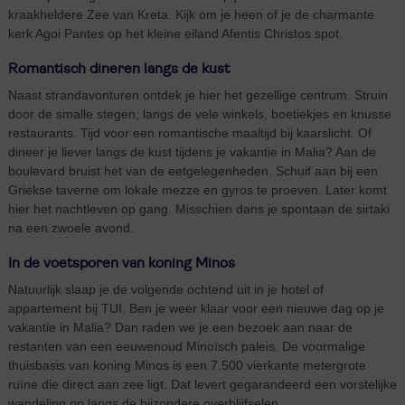
kraakheldere Zee van Kreta. Kijk om je heen of je de charmante
kerk Agoi Pantes op het kleine eiland Afentis Christos spot.
Romantisch dineren langs de kust
Naast strandavonturen ontdek je hier het gezellige centrum. Struin
door de smalle stegen, langs de vele winkels, boetiekjes en knusse
restaurants. Tijd voor een romantische maaltijd bij kaarslicht. Of
dineer je liever langs de kust tijdens je vakantie in Malia? Aan de
boulevard bruist het van de eetgelegenheden. Schuif aan bij een
Griekse taverne om lokale mezze en gyros te proeven. Later komt
hier het nachtleven op gang. Misschien dans je spontaan de sirtaki
na een zwoele avond.
In de voetsporen van koning Minos
Natuurlijk slaap je de volgende ochtend uit in je hotel of
appartement bij TUI. Ben je weer klaar voor een nieuwe dag op je
vakantie in Malia? Dan raden we je een bezoek aan naar de
restanten van een eeuwenoud Minoïsch paleis. De voormalige
thuisbasis van koning Minos is een 7.500 vierkante metergrote
ruïne die direct aan zee ligt. Dat levert gegarandeerd een vorstelijke
wandeling op langs de bijzondere overblijfselen.