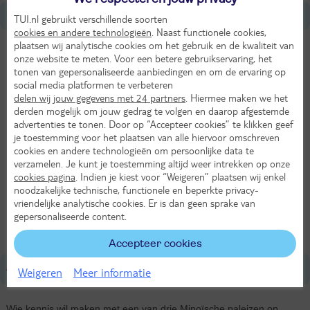
Over Griekenland
TUI.nl gebruikt verschillende soorten
cookies en andere technologieën
. Naast functionele cookies,
plaatsen wij analytische cookies om het gebruik en de kwaliteit van
Tijdverschil met Nederland
onze website te meten. Voor een betere gebruikservaring, het
1 uur later dan in NL
tonen van gepersonaliseerde aanbiedingen en om de ervaring op
social media platformen te verbeteren
Munteenheid
delen wij jouw gegevens met 24 partners
. Hiermee maken we het
derden mogelijk om jouw gedrag te volgen en daarop afgestemde
Euro
advertenties te tonen. Door op “Accepteer cookies” te klikken geef
je toestemming voor het plaatsen van alle hiervoor omschreven
Taal
cookies en andere technologieën om persoonlijke data te
Grieks
verzamelen. Je kunt je toestemming altijd weer intrekken op onze
cookies pagina
. Indien je kiest voor “Weigeren” plaatsen wij enkel
noodzakelijke technische, functionele en beperkte privacy-
Afstand tot Nederland
vriendelijke analytische cookies. Er is dan geen sprake van
2400 km
gepersonaliseerde content.
Accepteer cookies
Appartement Malia
Weigeren
Meer informatie
Wie kennis wil maken met een van drie Minoïsche paleizen op