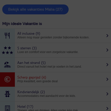
Bekijk alle vakanties Malia
(27)
Mijn ideale Vakantie is
All inclusive
(9)
Alleen nog maar genieten zonder bijkomende kosten.
5 sterren
(3)
Luxe en comfort voor een zorgeloze vakantie.
Aan het strand
(5)
Direct vanuit het hotel met je voeten in het zand.
Scherp geprijsd
(4)
Prijs kwaliteit, een goede deal
Kindvriendelijk
(2)
Accommodaties met aandacht voor de kids.
Hotel
(17)
Slapen, eten en drinken. Alles onder één dak.