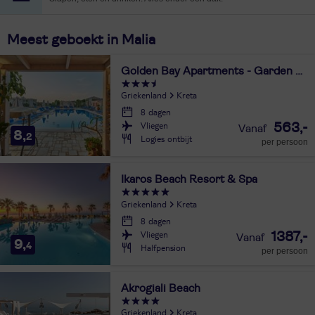
Meest geboekt in Malia
Golden Bay Apartments - Garden Haven
Griekenland
Kreta
8 dagen
Vliegen
563,-
8,
2
Logies ontbijt
per persoon
Ikaros Beach Resort & Spa
Griekenland
Kreta
8 dagen
Vliegen
1387,-
9,
4
Halfpension
per persoon
Akrogiali Beach
Griekenland
Kreta