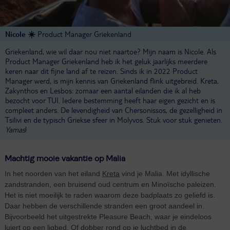
Nicole ☀️
Product Manager Griekenland
Griekenland, wie wil daar nou niet naartoe? Mijn naam is Nicole. Als
Product Manager Griekenland heb ik het geluk jaarlijks meerdere
keren naar dit fijne land af te reizen. Sinds ik in 2022 Product
Manager werd, is mijn kennis van Griekenland flink uitgebreid. Kreta,
Zakynthos en Lesbos: zomaar een aantal eilanden die ik al heb
bezocht voor TUI. Iedere bestemming heeft haar eigen gezicht en is
compleet anders. De levendigheid van Chersonissos, de gezelligheid in
Tsilivi en de typisch Griekse sfeer in Molyvos. Stuk voor stuk genieten.
Yamas
!
Machtig mooie vakantie op Malia
In het noorden van het eiland
Kreta
vind je Malia. Met idyllische
zandstranden, een bruisend oud centrum en Minoïsche paleizen.
Het is niet moeilijk te raden waarom deze badplaats zo geliefd is.
Daar hebben de verschillende stranden een groot aandeel in.
Bijvoorbeeld het uitgestrekte Pleasure Beach, waar je eindeloos
luiert op een ligbed. Of dobber rond op je luchtbed in de