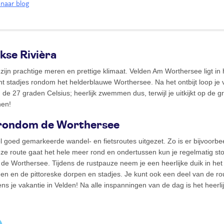
naar blog
kse Rivièra
jn prachtige meren en prettige klimaat. Velden Am Worthersee ligt in he
t stadjes rondom het helderblauwe Worthersee. Na het ontbijt loop je v
 de 27 graden Celsius; heerlijk zwemmen dus, terwijl je uitkijkt op de
nen!
e rondom de Worthersee
l goed gemarkeerde wandel- en fietsroutes uitgezet. Zo is er bijvoorb
ze route gaat het hele meer rond en ondertussen kun je regelmatig sto
 de Worthersee. Tijdens de rustpauze neem je een heerlijke duik in he
gen en de pittoreske dorpen en stadjes. Je kunt ook een deel van de r
ns je vakantie in Velden! Na alle inspanningen van de dag is het heerl