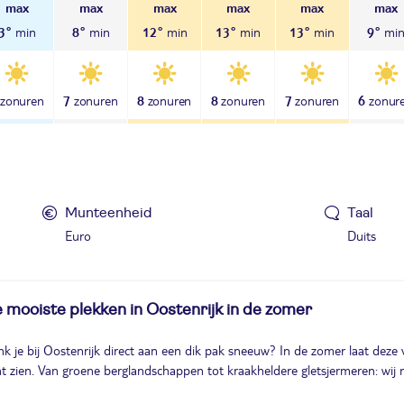
3°
8°
12°
13°
13°
9°
7
8
8
7
6
Munteenheid
Taal
Euro
Duits
 mooiste plekken in Oostenrijk in de zomer
k je bij Oostenrijk direct aan een dik pak sneeuw? In de zomer laat dez
t zien. Van groene berglandschappen tot kraakheldere gletsjermeren: wij