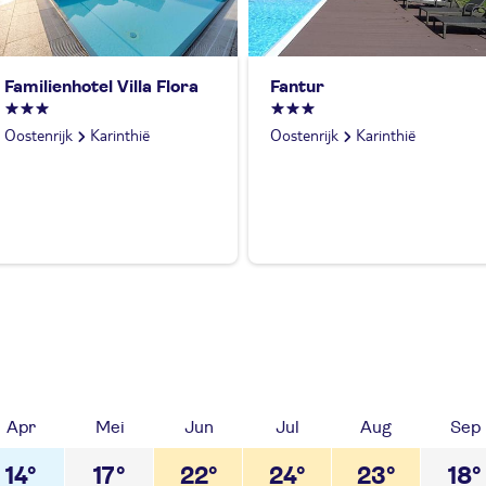
Familienhotel Villa Flora
Fantur
Oostenrijk
Karinthië
Oostenrijk
Karinthië
Apr
Mei
Jun
Jul
Aug
Sep
14°
17°
22°
24°
23°
18°