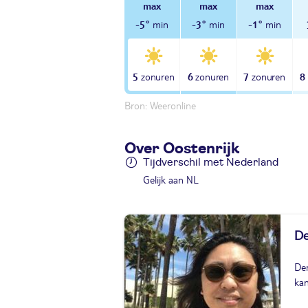
-5°
-3°
-1°
5
6
7
8
Bron: Weeronline
Over Oostenrijk
Tijdverschil met Nederland
Gelijk aan NL
De
Den
kan