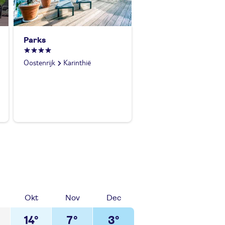
Parks
Oostenrijk
Karinthië
Okt
Nov
Dec
14°
7°
3°