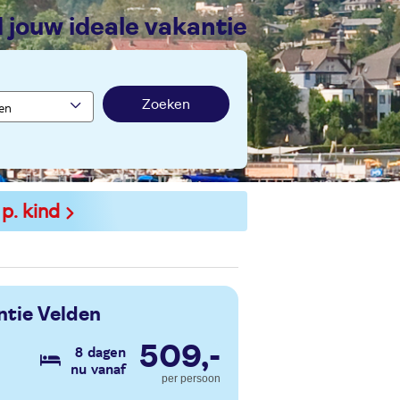
nd jouw ideale vakantie
Zoeken
 p. kind
ntie Velden
509,-
8 dagen
nu vanaf
per persoon