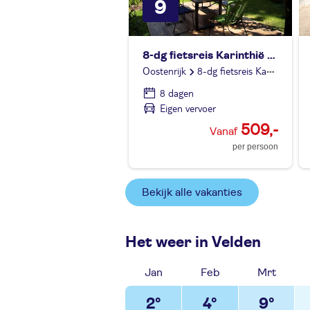
9
8-dg fietsreis Karinthië St.Jacob/Rosentalerhof
Oostenrijk
8-dg fietsreis Karinthië St.Jacob/Rosentalerhof
8 dagen
Eigen vervoer
509,-
per persoon
Bekijk alle vakanties
Het weer in Velden
Jan
Feb
Mrt
2°
4°
9°