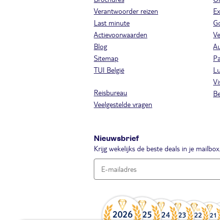
Verantwoorder reizen
Ex
Last minute
Go
Actievoorwaarden
Ve
Blog
A
Sitemap
Pa
TUI België
Lu
Vi
Reisbureau
Be
Veelgestelde vragen
Nieuwsbrief
Krijg wekelijks de beste deals in je mailbox