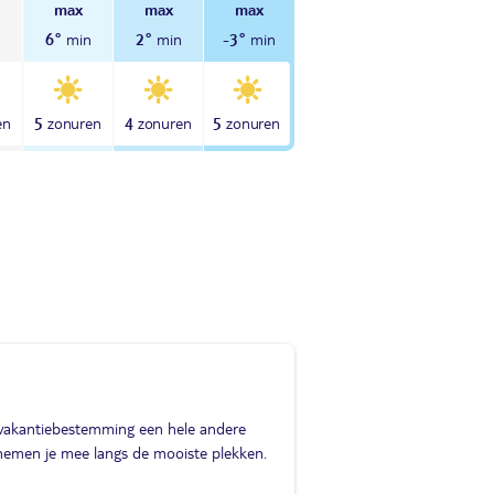
6°
2°
-3°
5
4
5
e vakantiebestemming een hele andere
 nemen je mee langs de mooiste plekken.