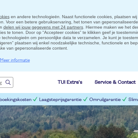
okies
en andere technologieën. Naast functionele cookies, plaatsen wij
ten. Voor een betere gebruikservaring, het tonen van gepersonaliseerd
en
delen wij jouw gegevens met 24 partners
. Hiermee maken we het der
s te tonen. Door op “Accepteer cookies” te klikken geef je toestemmin
technologieën om persoonlijke data te verzamelen. Je kunt je toestem
eigeren” plaatsen wij enkel noodzakelijke technische, functionele en bep
ake van gepersonaliseerde content.
Meer informatie
TUI Extra's
Service & Contact
 boekingskosten
Laagsteprijsgarantie
Omruilgarantie
Slim