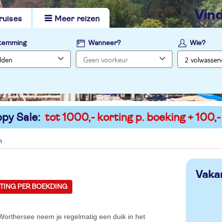
vi
ruises
Meer reizen
temming
Wanneer?
Wie?
py Sale:
tot 1000,- korting p. boeking + 100,-
n
Vaka
RTING PER BOEKDING
Worthersee neem je regelmatig een duik in het