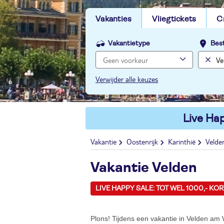
Vakanties
Vliegtickets
C
Vakantietype
Bes
Verwijder alle keuzes
Live Hap
Vakantie
Oostenrijk
Karinthië
Velde
Vakantie Velden
LIVE HAPPY SALE: TOT WEL 1000,- KO
Plons! Tijdens een vakantie in Velden am 