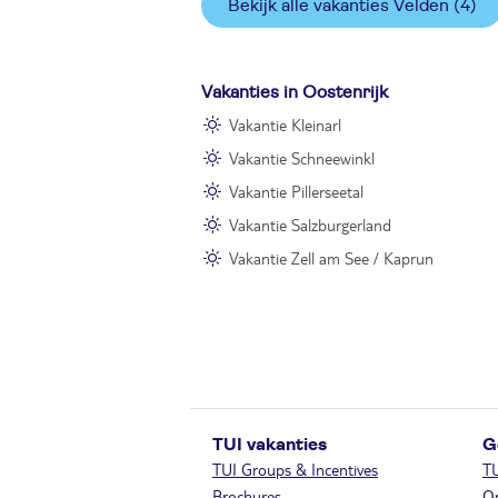
Bekijk alle vakanties Velden
(4)
Vakanties in Oostenrijk
Vakantie Kleinarl
Vakantie Schneewinkl
Vakantie Pillerseetal
Vakantie Salzburgerland
Vakantie Zell am See / Kaprun
TUI vakanties
G
TUI Groups & Incentives
T
Brochures
On