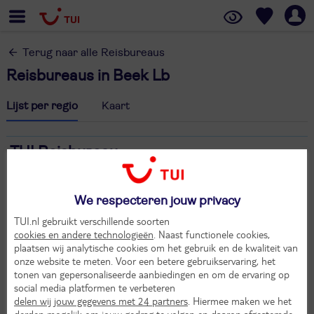
Terug naar alle Reisbureaus
Reisbureaus in Beek Lb
Lijst per regio
Kaart
TUI Reisbureau
Wethouder Sangersstraat 251
6191 NA Beek Lb
We respecteren jouw privacy
046 - 220 1006
beek@tui.nl
TUI.nl gebruikt verschillende soorten
cookies en andere technologieën
. Naast functionele cookies,
Maak een afspraak
plaatsen wij analytische cookies om het gebruik en de kwaliteit van
Openingstijden
onze website te meten. Voor een betere gebruikservaring, het
tonen van gepersonaliseerde aanbiedingen en om de ervaring op
Maandag
:
09:30 - 18:00 uur
social media platformen te verbeteren
Dinsdag
:
09:30 - 18:00 uur
delen wij jouw gegevens met 24 partners
. Hiermee maken we het
Woensdag
:
09:30 - 18:00 uur
derden mogelijk om jouw gedrag te volgen en daarop afgestemde