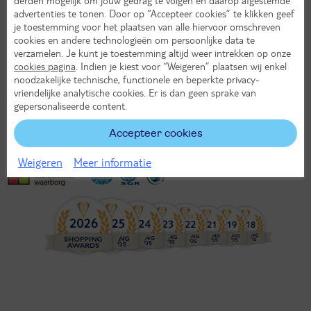
Donderdag
:
09:30 - 21:00 uur
advertenties te tonen. Door op “Accepteer cookies” te klikken geef
Vrijdag
:
09:30 - 18:00 uur
je toestemming voor het plaatsen van alle hiervoor omschreven
Zaterdag
:
09:00 - 17:00 uur
cookies en andere technologieën om persoonlijke data te
Zondag
:
12:00 - 17:00 uur
verzamelen. Je kunt je toestemming altijd weer intrekken op onze
In jouw TUI shop boeken we reizen van TUI en vele andere
cookies pagina
. Indien je kiest voor “Weigeren” plaatsen wij enkel
aanbieders. Meer keuze voor jouw perfecte vakantie! Je bent altijd
noodzakelijke technische, functionele en beperkte privacy-
welkom!
vriendelijke analytische cookies. Er is dan geen sprake van
gepersonaliseerde content.
Accepteer cookies
Weigeren
Meer informatie