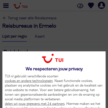
Terug naar alle Reisbureaus
Reisbureaus in Ermelo
Lijst per regio
Kaart
Reislokaal
Harderwijkerweg 141
3852 AB Ermelo
We respecteren jouw privacy
033 - 247 5154
info@reislokaal.nl
TUI.nl gebruikt verschillende soorten
cookies en andere technologieën
. Naast functionele cookies,
plaatsen wij analytische cookies om het gebruik en de kwaliteit van
onze website te meten. Voor een betere gebruikservaring, het
tonen van gepersonaliseerde aanbiedingen en om de ervaring op
social media platformen te verbeteren
delen wij jouw gegevens met 24 partners
. Hiermee maken we het
derden mogelijk om jouw gedrag te volgen en daarop afgestemde