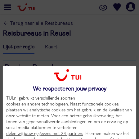
Terug naar alle Reisbureaus
Reisbureaus in Reusel
Lijst per regio
Kaart
D-reizen Reusel
Markt 24 B
5541 EA Reusel
We respecteren jouw privacy
0497 - 584 700
dr5631@d-reizen.nl
TUI.nl gebruikt verschillende soorten
cookies en andere technologieën
. Naast functionele cookies,
plaatsen wij analytische cookies om het gebruik en de kwaliteit van
onze website te meten. Voor een betere gebruikservaring, het
tonen van gepersonaliseerde aanbiedingen en om de ervaring op
social media platformen te verbeteren
delen wij jouw gegevens met 24 partners
. Hiermee maken we het
derden mogelijk om jouw gedrag te volgen en daarop afgestemde