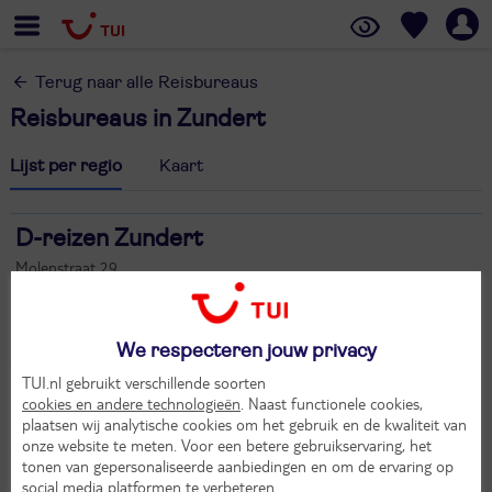
Terug naar alle Reisbureaus
Reisbureaus in Zundert
Lijst per regio
Kaart
D-reizen Zundert
Molenstraat 29
4881 CP Zundert
076 - 597 5922
dr5638@d-reizen.nl
We respecteren jouw privacy
TUI.nl gebruikt verschillende soorten
cookies en andere technologieën
. Naast functionele cookies,
plaatsen wij analytische cookies om het gebruik en de kwaliteit van
onze website te meten. Voor een betere gebruikservaring, het
tonen van gepersonaliseerde aanbiedingen en om de ervaring op
social media platformen te verbeteren