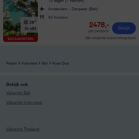
10 dagen (7 nachten)
Amsterdam - Denpasar (Bali)
All Inclusive
28°
2478,-
in okt
Bekijk
per persoon
Alle verplichte kosten inbegrepen!
KASSAKORTING
Reizen
Indonesië
Bali
Nusa Dua
Bekijk ook
Vakantie Bali
Vakantie Indonesië
Vakantie Thailand