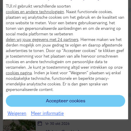
Alle verplichte kosten inbegrepen!
KASSAKORTING
TUI.nl gebruikt verschillende soorten
cookies en andere technologieën
. Naast functionele cookies,
plaatsen wij analytische cookies om het gebruik en de kwaliteit van
Nusa Dua Beach Hotel & Spa,
9
onze website te meten. Voor een betere gebruikservaring, het
Handwritten Collection
Uitstekend
tonen van gepersonaliseerde aanbiedingen en om de ervaring op
TUI classificatie
Hotel
social media platformen te verbeteren
Indonesië
Bali
Nusa Dua
delen wij jouw gegevens met 24 partners
. Hiermee maken we het
Do 29 okt 2026
derden mogelijk om jouw gedrag te volgen en daarop afgestemde
advertenties te tonen. Door op “Accepteer cookies” te klikken geef
10 dagen (7 nachten)
je toestemming voor het plaatsen van alle hiervoor omschreven
Amsterdam - Denpasar (Bali)
cookies en andere technologieën om persoonlijke data te
verzamelen. Je kunt je toestemming altijd weer intrekken op onze
Logies ontbijt
28°
cookies pagina
. Indien je kiest voor “Weigeren” plaatsen wij enkel
1342,-
in okt
noodzakelijke technische, functionele en beperkte privacy-
Bekijk
per persoon
vriendelijke analytische cookies. Er is dan geen sprake van
Alle verplichte kosten inbegrepen!
KASSAKORTING
gepersonaliseerde content.
Accepteer cookies
Paradisus by Melia Bali
TUI classificatie
Hotel
Weigeren
Meer informatie
Indonesië
Bali
Nusa Dua
Vr 30 okt 2026