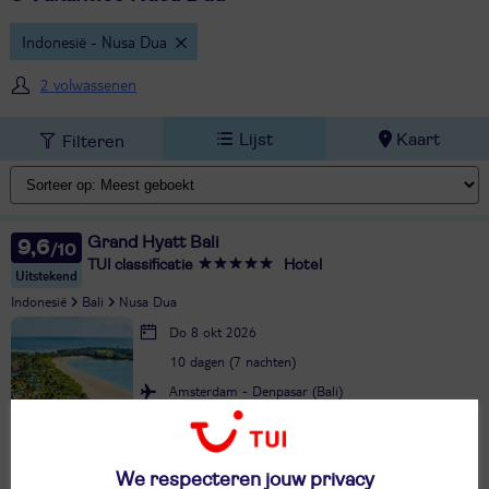
Indonesië - Nusa Dua
2 volwassenen
Lijst
Kaart
Filteren
Grand Hyatt Bali
9,6
TUI classificatie
Hotel
Uitstekend
Indonesië
Bali
Nusa Dua
Do 8 okt 2026
10 dagen (7 nachten)
Amsterdam - Denpasar (Bali)
Logies ontbijt
28°
1579,-
in okt
Bekijk
per persoon
We respecteren jouw privacy