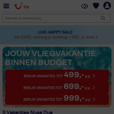
LIVE HAPPY SALE:
tot 1000,- korting p. boeking + 100,- p. kind
JOUW VLIEGVAKANTIE
BINNEN BUDGET
499,-
BEKIJK VAKANTIES TOT
p.p.
699,-
BEKIJK VAKANTIES TOT
p.p.
999,-
BEKIJK VAKANTIES TOT
p.p.
3 Vakanties Nusa Dua