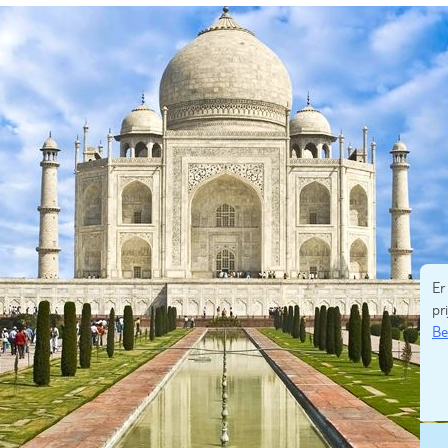
Er
pri
Be