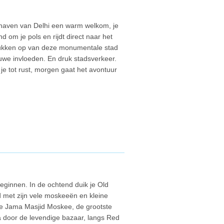
thaven van Delhi een warm welkom, je
d om je pols en rijdt direct naar het
rukken op van deze monumentale stad
we invloeden. En druk stadsverkeer.
e tot rust, morgen gaat het avontuur
eginnen. In de ochtend duik je Old
 met zijn vele moskeeën en kleine
ude Jama Masjid Moskee, de grootste
ja door de levendige bazaar, langs Red