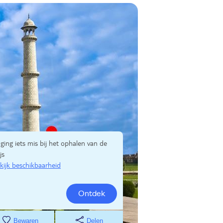
 ging iets mis bij het ophalen van de
js
kijk beschikbaarheid
Ontdek
Bewaren
Delen