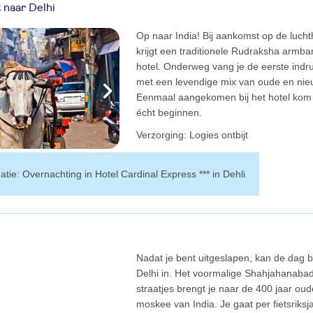
t naar Delhi
Op naar India! Bij aankomst op de luch
krijgt een traditionele Rudraksha armban
hotel. Onderweg vang je de eerste ind
met een levendige mix van oude en nieu
Eenmaal aangekomen bij het hotel kom j
écht beginnen.
verzorging: Logies ontbijt
matie: Overnachting in Hotel Cardinal Express *** in Dehli
Nadat je bent uitgeslapen, kan de dag b
Delhi in. Het voormalige Shahjahanabad
straatjes brengt je naar de 400 jaar o
moskee van India. Je gaat per fietsriks