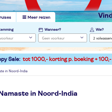
vi
ruises
Meer reizen
temming
Wanneer?
Wie?
py Sale:
tot 1000,- korting p. boeking + 100,-
te in Noord-India
 Namaste in Noord-India