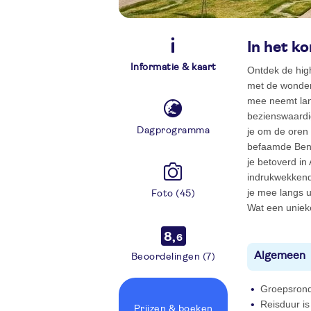
In het ko
Informatie & kaart
Ontdek de high
met de wonder
mee neemt lan
bezienswaardig
Dagprogramma
je om de oren 
befaamde Benga
je betoverd in
indrukwekkend
je mee langs 
Foto (45)
Wat een uniek
8,
6
Algemeen
Beoordelingen (7)
Groepsrond
Reisduur is
Prijzen
& boeken