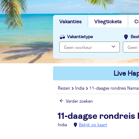
Vakanties
Vliegtickets
C
Vakantietype
Bes
Live Hap
Reizen
India
11-daagse rondreis Namas
Verder zoeken
11-daagse rondreis
India
Bekijk op kaart