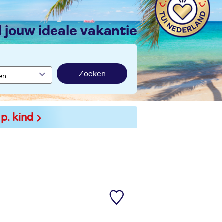
nd jouw ideale vakantie
Zoeken
 p. kind