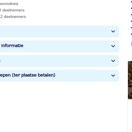
usrondreis
0 deelnemers
2 deelnemers
 informatie
n
epen (ter plaatse betalen)