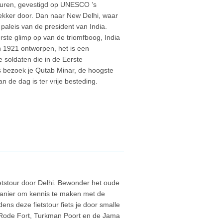
 muren, gevestigd op UNESCO ’s
t lekker door. Dan naar New Delhi, waar
paleis van de president van India.
rste glimp op van de triomfboog, India
 1921 ontworpen, het is een
 soldaten die in de Eerste
s bezoek je Qutab Minar, de hoogste
n de dag is ter vrije besteding.
etstour door Delhi. Bewonder het oude
e manier om kennis te maken met de
dens deze fietstour fiets je door smalle
 Rode Fort, Turkman Poort en de Jama