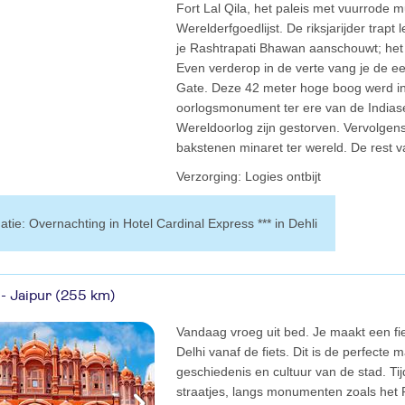
Fort Lal Qila, het paleis met vuurrode
Werelderfgoedlijst. De riksjarijder trap
je Rashtrapati Bhawan aanschouwt; het 
Even verderop in de verte vang je de ee
Gate. Deze 42 meter hoge boog werd in
oorlogsmonument ter ere van de Indiase
Wereldoorlog zijn gestorven. Vervolgen
bakstenen minaret ter wereld. De rest va
verzorging: Logies ontbijt
matie: Overnachting in Hotel Cardinal Express *** in Dehli
 - Jaipur (255 km)
Vandaag vroeg uit bed. Je maakt een fi
Delhi vanaf de fiets. Dit is de perfect
geschiedenis en cultuur van de stad. Tij
straatjes, langs monumenten zoals het