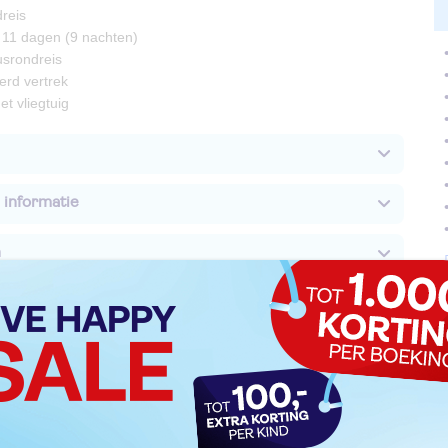
reis
 11 dagen (9 nachten)
usrondreis
rd vertrek
et vliegtuig
 informatie
n
epen (ter plaatse betalen)