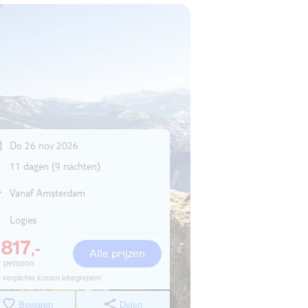
Do 26 nov 2026
11 dagen (9 nachten)
Vanaf Amsterdam
Logies
817
,-
Alle prijzen
r persoon
e verplichte kosten inbegrepen!
Bewaren
Delen