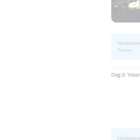
hotelinformatie: Overnachting in Mammoth Mountain Inn*** in Mammoth Lakes of Hampton Inn Fresno Airport*** in
Fresno
Dag 3: Yose
hotelinfo