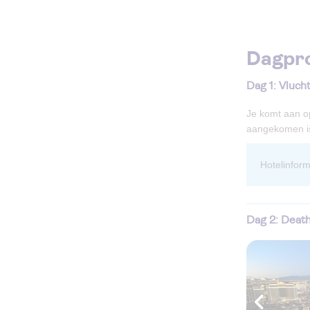
Dagpr
Dag 1: Vluch
Je komt aan op
aangekomen is 
hotelinfo
Dag 2: Deat