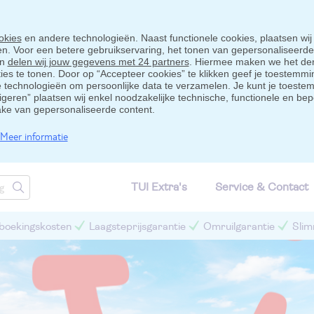
okies
en andere technologieën. Naast functionele cookies, plaatsen wij
ten. Voor een betere gebruikservaring, het tonen van gepersonaliseerd
en
delen wij jouw gegevens met 24 partners
. Hiermee maken we het der
s te tonen. Door op “Accepteer cookies” te klikken geef je toestemmin
technologieën om persoonlijke data te verzamelen. Je kunt je toestem
eigeren” plaatsen wij enkel noodzakelijke technische, functionele en bep
ake van gepersonaliseerde content.
Meer informatie
TUI Extra's
Service & Contact
 boekingskosten
Laagsteprijsgarantie
Omruilgarantie
Slim