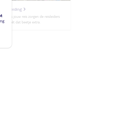
Reisleiding
ot
Tijdens jouw reis zorgen de reisleiders
ing
voor nét dat beetje extra.