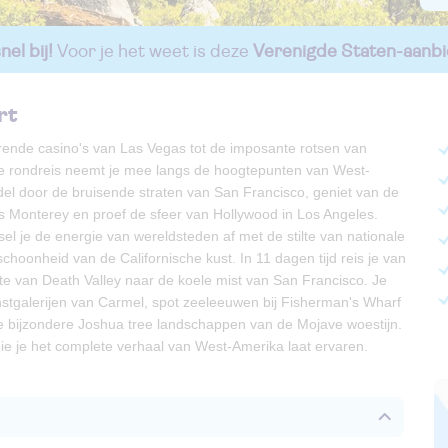
el bij!
Voor je het weet is deze
Verenigde Staten-aanbi
rt
rende casino's van Las Vegas tot de imposante rotsen van
e rondreis neemt je mee langs de hoogtepunten van West-
el door de bruisende straten van San Francisco, geniet van de
s Monterey en proef de sfeer van Hollywood in Los Angeles.
l je de energie van wereldsteden af met de stilte van nationale
choonheid van de Californische kust. In 11 dagen tijd reis je van
te van Death Valley naar de koele mist van San Francisco. Je
nstgalerijen van Carmel, spot zeeleeuwen bij Fisherman's Wharf
de bijzondere Joshua tree landschappen van de Mojave woestijn.
ie je het complete verhaal van West-Amerika laat ervaren.