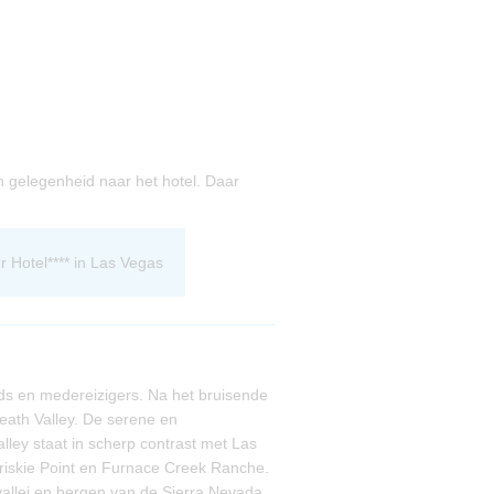
n gelegenheid naar het hotel. Daar
r Hotel**** in Las Vegas
ds en medereizigers. Na het bruisende
eath Valley. De serene en
ey staat in scherp contrast met Las
riskie Point en Furnace Creek Ranche.
 vallei en bergen van de Sierra Nevada.