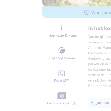
Wees er sn
In het ko
Informatie & kaart
Van de glinste
Yosemite: dez
Amerika. Wand
kustroute lang
Dagprogramma
Onderweg wisse
parken en de s
de extreme hit
verkent de ku
en rijdt door 
Foto (27)
Een rondreis d
10
Algemeen
Beoordelingen (1)