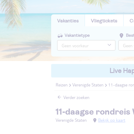
Vakanties
Vliegtickets
C
Vakantietype
Bes
Live Hap
Reizen
Verenigde Staten
11-daagse ron
Verder zoeken
11-daagse rondreis
Verenigde Staten
Bekijk op kaart