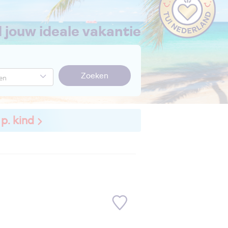
nd jouw ideale vakantie
Zoeken
 p. kind