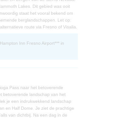
Mammoth Lakes. Dit gebied was ooit
nwoordig staat het vooral bekend om
enemende berglandschappen. Let op:
alternatieve route via Fresno of Visalia.
Tioga Pass naar het betoverende
et betoverende landschap van het
ntdek je een indrukwekkend landschap
an en Half Dome. Je ziet de prachtige
lls van dichtbij. Na een dag in de