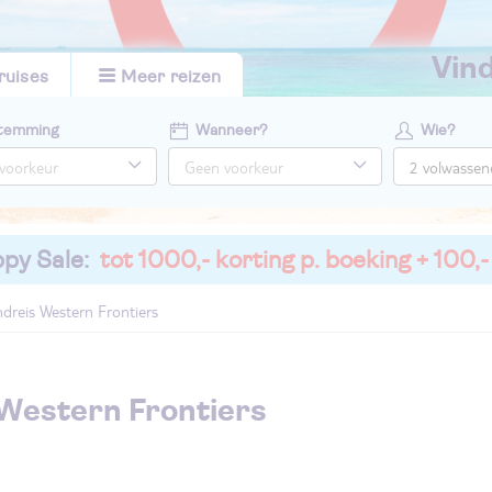
vi
ruises
Meer reizen
temming
Wanneer?
Wie?
py Sale:
tot 1000,- korting p. boeking + 100,-
dreis Western Frontiers
 Western Frontiers