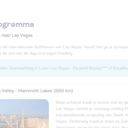
ogramma
t naar Las Vegas
 de internationale luchthaven van Las Vegas. Vanaf hier ga je op eige
de rest van de dag voor eigen invulling.
rmatie: Overnachting in Luxor Las Vegas - Pyramid Rooms**** of Excalibu
h Valley - Mammoth Lakes (560 km)
Deze ochtend maak je kennis met de gi
Las Vegas vertrek je vandaag richting D
indrukwekkende omgeving van Death Vall
Vegas. Onderweg maak je stops bij Zab
Vervolgens zet je de reis voort door de