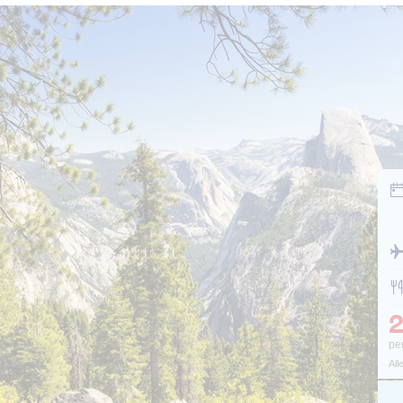
2
pe
All