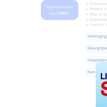
Groepsrond
Prijzen
& boeken
Reisduur is
2817,-
vanaf
Vlieg- en b
Gegarandee
1 nacht in h
Verzorging
Belangrijke
Inbegrepe
Niet Inbegr