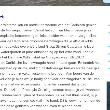
rt
e winterse kou en ontdek de warmte van het Caribisch gebied
 de Norwegian Jewel. Vanuit het zonnige Miami begin je aan
 tropische bestemmingen, kristalhelder water en onvergetelijke
aar de Caribische droombestemmingen die je altijd al wilde
an het exclusieve privé-eiland Great Stirrup Cay, waar je kiest
 watersporten of pure ontspanning op het witte zand. Laat je
r het kleurrijke Willemstad op Curaçao, waar UNESCO
 en Caribische levensvreugde hand in hand gaan. En ontdek het
jestad op Aruba, met z'n pastelkleurige huisjes en die heerlijke
ie je meteen in vakantiestemming brengen. Aan boord van de
l vind je alles wat je nodig hebt voor een zorgeloze cruise. Van
rants met wereldse smaken tot entertainment dat je dag
. Dankzij het Freestyle Cruising concept bepaal je zelf wanneer
 zonder vaste tijden of dresscodes. Terwijl het thuis vriest, lig jij
t zwembad met een cocktail in je hand. Dit is jouw moment om de
eten en te genieten van wat het leven te bieden heeft.