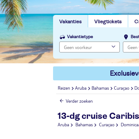
Vakanties
Vliegtickets
C
Vakantietype
Bes
Exclusiev
Reizen
Aruba
Bahamas
Curaçao
Do
Verder zoeken
13-dg cruise Caribi
Aruba
Bahamas
Curaçao
Dominica