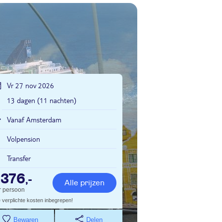
Vr 27 nov 2026
13 dagen (11 nachten)
Vanaf Amsterdam
Volpension
Transfer
2376
,-
Alle prijzen
r persoon
e verplichte kosten inbegrepen!
Bewaren
Delen