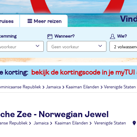
vi
ruises
Meer reizen
temming
Wanneer?
Wie?
e korting:
bekijk de kortingscode in je myTUI
minicaanse Republiek
Jamaica
Kaaiman Eilanden
Verenigde Staten
sche Zee - Norwegian Jewel
anse Republiek
Jamaica
Kaaiman Eilanden
Verenigde Staten