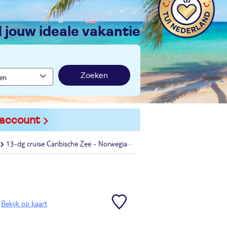
nd jouw ideale vakantie
Zoeken
 account
13-dg cruise Caribische Zee - Norwegian Jewel
Bekijk op kaart