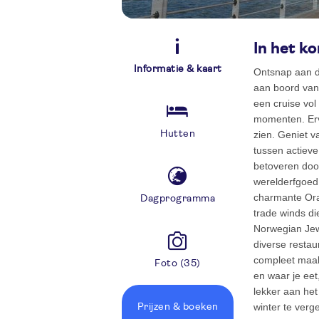
In het ko
Informatie & kaart
Ontsnap aan d
aan boord van
een cruise vol
momenten. Erv
Hutten
zien. Geniet v
tussen actieve
betoveren doo
werelderfgoed
charmante Oran
Dagprogramma
trade winds d
Norwegian Jewe
diverse restau
compleet maakt
Foto (35)
en waar je eet,
lekker aan he
winter te verg
Prijzen
& boeken