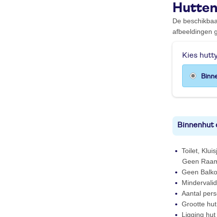
Hutte
De beschikbaa
afbeeldingen g
Kies hutt
Binn
Binnenhut c
Toilet, Klu
Geen Raam, 
Geen Balk
Mindervalid
Aantal per
Grootte hu
Ligging hut