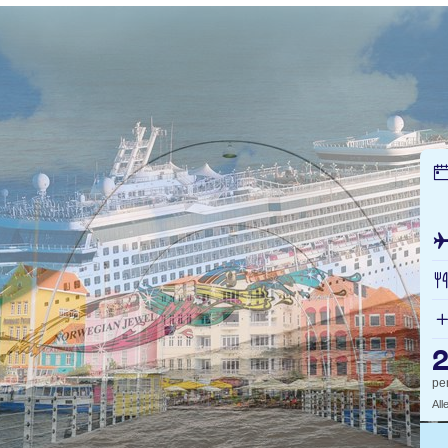
pe
All