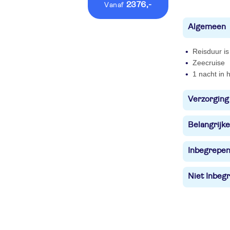
2376,-
vanaf
Algemeen
Reisduur is
Zeecruise
1 nacht in h
Verzorging
Belangrijke
Inbegrepe
Niet Inbegr