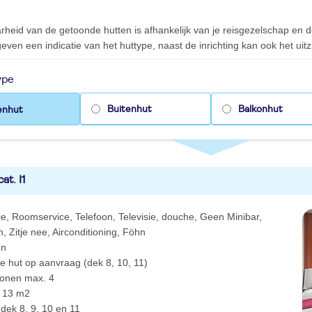
n
rheid van de getoonde hutten is afhankelijk van je reisgezelschap en
even een indicatie van het huttype, naast de inrichting kan ook het uitzi
ype
Buitenhut
Balkonhut
enhut
at. I1
isje, Roomservice, Telefoon, Televisie, douche, Geen Minibar,
Zitje nee, Airconditioning, Föhn
on
e hut op aanvraag (dek 8, 10, 11)
sonen max. 4
t 13 m2
 dek 8, 9, 10 en 11