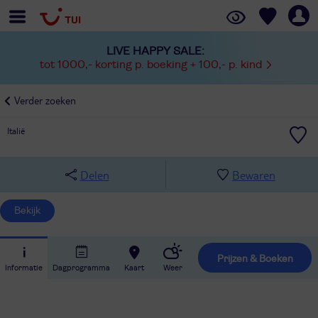
LIVE HAPPY SALE:
tot 1000,- korting p. boeking + 100,- p. kind
Verder zoeken
Italië
Delen
Bewaren
Bekijk
Prijzen & Boeken
Informatie
Dagprogramma
Kaart
Weer