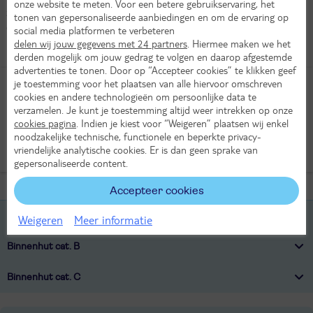
onze website te meten. Voor een betere gebruikservaring, het
zonsondergangen. Na vijftien dagen vol ontdekkingen keer je
tonen van gepersonaliseerde aanbiedingen en om de ervaring op
ontspannen en vol herinneringen terug naar Bremerhaven.
social media platformen te verbeteren
delen wij jouw gegevens met 24 partners
. Hiermee maken we het
Hutten (23)
derden mogelijk om jouw gedrag te volgen en daarop afgestemde
advertenties te tonen. Door op “Accepteer cookies” te klikken geef
je toestemming voor het plaatsen van alle hiervoor omschreven
Kies huttype
cookies en andere technologieën om persoonlijke data te
verzamelen. Je kunt je toestemming altijd weer intrekken op onze
Buitenhut
Binnenhut
cookies pagina
. Indien je kiest voor “Weigeren” plaatsen wij enkel
noodzakelijke technische, functionele en beperkte privacy-
Balkonhut
Suite
vriendelijke analytische cookies. Er is dan geen sprake van
gepersonaliseerde content.
Accepteer cookies
Binnenhut cat. A
Weigeren
Meer informatie
Binnenhut cat. B
Binnenhut cat. C