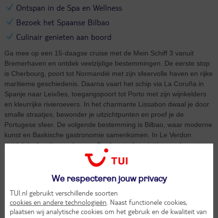
Ontspan in de Spa en Wellness
Bezoek het Spaanse Bilbao
Culinair genieten aan boord
Ga mee op een 15-daagse cruise met de Mein Schiff 3 vanuit
Bremerhaven en ontdek veelzijdige bestemmingen. De eerste stop
is Cherbourg, poort tot Normandië met zijn sfeervolle haven en rijke
maritieme geschiedenis. Daarna vaart het schip via La Coruña in
Spanje naar Leixões, toegangspoort tot Porto met zijn wijnkelders
en kleurrijke rivieroevers. In het charmante Lissabon dwaal je door
smalle straatjes, bewonder je uitzichtpunten en proef je de
Portugese sfeer. De volgende bestemming is Bilbao, waar moderne
kunst en Baskische gastronomie samenkomen. In Le Verdon
ontdek je de wijngaarden van Bordeaux of geniet je van de rust van
de Atlantische kust. Vervolgens meert het schip aan in Le Havre,
vanwaar Parijs en Normandië binnen handbereik liggen. Tussen
deze culturele en culinaire hoogtepunten beleef je ontspannende
We respecteren jouw privacy
dagen op zee. De ruime hutten en premium all-inclusive service
TUI.nl gebruikt verschillende soorten
zorgen voor ultiem comfort. Laat je verwennen in de spa of proef
cookies en andere technologieën
. Naast functionele cookies,
internationale smaken in de vele restaurants. Op het dek geniet je
plaatsen wij analytische cookies om het gebruik en de kwaliteit van
van panoramische uitzichten en indrukwekkende