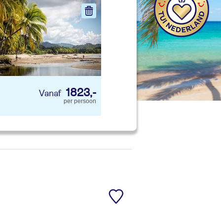
nd jouw ideale vakantie
Zoeken
1823,-
per persoon
 p. kind