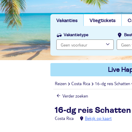
Vakanties
Vliegtickets
C
Vakantietype
Bes
Live Hap
Reizen
Costa Rica
16-dg reis Schatten 
Verder zoeken
16-dg reis Schatten
Costa Rica
Bekijk op kaart