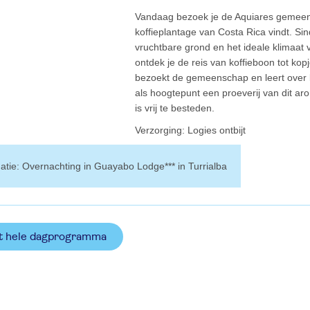
Vandaag bezoek je de Aquiares gemeen
koffieplantage van Costa Rica vindt. Sin
vruchtbare grond en het ideale klimaat v
ontdek je de reis van koffieboon tot kop
bezoekt de gemeenschap en leert over k
als hoogtepunt een proeverij van dit ar
is vrij te besteden.
verzorging: Logies ontbijt
rmatie: Overnachting in Guayabo Lodge*** in Turrialba
het hele dagprogramma