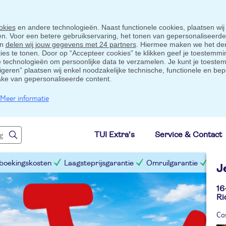
okies
en andere technologieën. Naast functionele cookies, plaatsen wij
ten. Voor een betere gebruikservaring, het tonen van gepersonaliseerd
en
delen wij jouw gegevens met 24 partners
. Hiermee maken we het der
s te tonen. Door op “Accepteer cookies” te klikken geef je toestemmin
technologieën om persoonlijke data te verzamelen. Je kunt je toestem
eigeren” plaatsen wij enkel noodzakelijke technische, functionele en bep
ake van gepersonaliseerde content.
Meer informatie
TUI Extra's
Service & Contact
 boekingskosten
Laagsteprijsgarantie
Omruilgarantie
Slim
J
16
Ri
Co