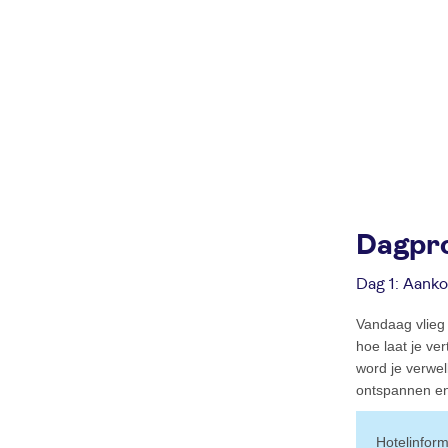
Dagpr
Dag 1: Aank
Vandaag vlieg 
hoe laat je ve
word je verwel
ontspannen en b
hotelinfor