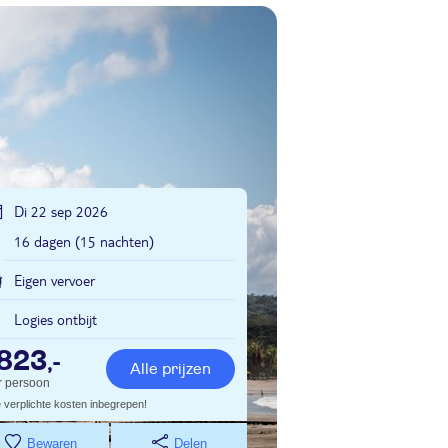
Di 22 sep 2026
16 dagen (15 nachten)
Eigen vervoer
Logies ontbijt
823
,-
Alle prijzen
r persoon
e verplichte kosten inbegrepen!
Bewaren
Delen