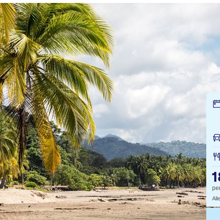
1
pe
All