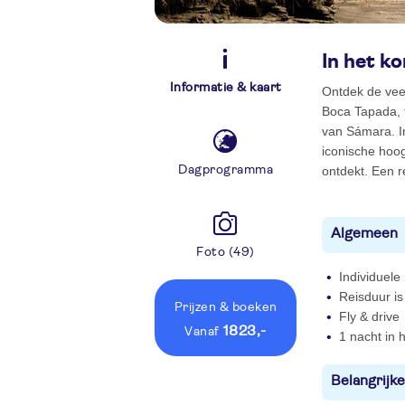
In het ko
Informatie & kaart
Ontdek de vee
Boca Tapada, t
van Sámara. In
iconische hoog
Dagprogramma
ontdekt. Een r
Algemeen
Foto (49)
Individuele
Reisduur i
Prijzen
& boeken
Fly & drive
1823,-
vanaf
1 nacht in h
Belangrijke