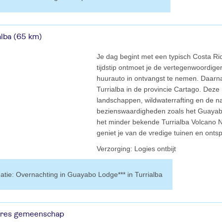
alba (65 km)
Je dag begint met een typisch Costa Ri
tijdstip ontmoet je de vertegenwoordige
huurauto in ontvangst te nemen. Daarna 
Turrialba in de provincie Cartago. Deze
landschappen, wildwaterrafting en de n
bezienswaardigheden zoals het Guayabo
het minder bekende Turrialba Volcano N
geniet je van de vredige tuinen en onts
verzorging: Logies ontbijt
rmatie: Overnachting in Guayabo Lodge*** in Turrialba
ares gemeenschap