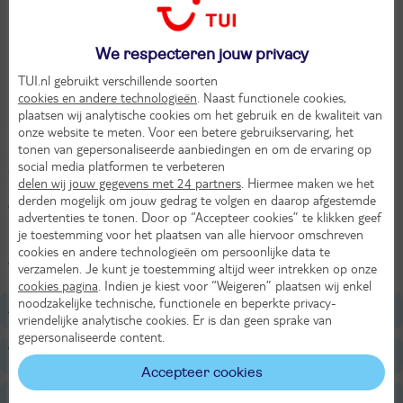
Bruisend Las Vegas
Individuele rondreis per auto
We respecteren jouw privacy
Gigantische Grand Canyon
TUI.nl gebruikt verschillende soorten
Palm Springs, oase in woestijn
cookies en andere technologieën
. Naast functionele cookies,
plaatsen wij analytische cookies om het gebruik en de kwaliteit van
Langs de beroemde Pacific Coast naar San Francisco. En dat is
onze website te meten. Voor een betere gebruikservaring, het
nog maar het begin. Vanuit hier naar de Californische wijnregio,
tonen van gepersonaliseerde aanbiedingen en om de ervaring op
Yosemite en Death Valley. Neem gokles in een casino in Las Vegas
social media platformen te verbeteren
en wie weet ga je er wel met de jackpot vandoor. Dan volgt een
delen wij jouw gegevens met 24 partners
. Hiermee maken we het
aaneenschakeling van natuur in de overtreffende trap in
derden mogelijk om jouw gedrag te volgen en daarop afgestemde
wereldberoemde nationale parken zoals Zion en de Grand Canyon.
advertenties te tonen. Door op “Accepteer cookies” te klikken geef
Laat in Bryce je fantasie de vrije loop in dit labyrint van 'Hoodoos'.
je toestemming voor het plaatsen van alle hiervoor omschreven
Dan via de wereldberoemde Route 66 naar Los Angeles, de stad
cookies en andere technologieën om persoonlijke data te
waar alles kan.
verzamelen. Je kunt je toestemming altijd weer intrekken op onze
cookies pagina
. Indien je kiest voor “Weigeren” plaatsen wij enkel
noodzakelijke technische, functionele en beperkte privacy-
Algemeen
vriendelijke analytische cookies. Er is dan geen sprake van
gepersonaliseerde content.
Verzorging
Accepteer cookies
Belangrijke informatie