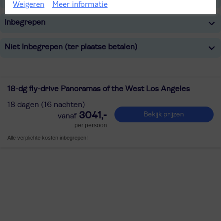
Weigeren
Meer informatie
Inbegrepen
Niet Inbegrepen (ter plaatse betalen)
18-dg fly-drive Panoramas of the West Los Angeles
18 dagen (16 nachten)
3041,-
Bekijk prijzen
per persoon
Alle verplichte kosten inbegrepen!