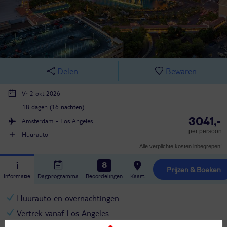
Delen
Bewaren
Vr 2 okt 2026
18 dagen (16 nachten)
3041,-
Amsterdam - Los Angeles
per persoon
Huurauto
Alle verplichte kosten inbegrepen!
8
Prijzen & Boeken
Informatie
Dagprogramma
Beoordelingen
Kaart
Huurauto en overnachtingen
Vertrek vanaf Los Angeles