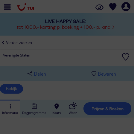
LIVE HAPPY SALE:
tot 1000,- korting p. boeking + 100,- p. kind
Verder zoeken
Verenigde Staten
Delen
Bewaren
Bekijk
Prijzen & Boeken
Informatie
Dagprogramma
Kaart
Weer