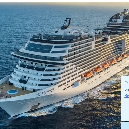
Er
pri
Be