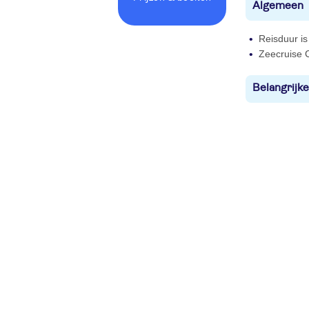
Algemeen
Reisduur is
Zeecruise C
Belangrijke