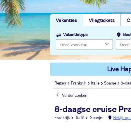
Vakanties
Vliegtickets
C
Vakantietype
Bes
Live Hap
Reizen
Frankrijk
Italië
Spanje
8-daa
Verder zoeken
8-daagse cruise Pr
Frankrijk
Italië
Spanje
Bekijk op 