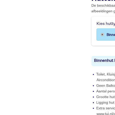
De beschikbaa
afbeeldingen g
Kies hutt
Binn
Binnenhut B
Toilet, Klu
Airconditio
Geen Balk
Aantal per
Grootte hu
Ligging hut
Extra servi
www.tui.nl/