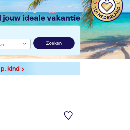
nd jouw ideale vakantie
Zoeken
 p. kind