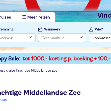
vi
ruises
Meer reizen
temming
Wanneer?
Wie?
py Sale:
tot 1000,- korting p. boeking + 100,-
gse cruise Prachtige Middellandse Zee
achtige Middellandse Zee
kaart