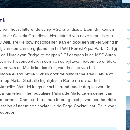
rt
d van het schitterende schip MSC Grandiosa. Eten, drinken en
 in de Galleria Grandiosa. Het plafond van deze straat is een
wall. Trek je bowlingschoenen aan en gooi een strike! Spring in
ij van een van de glijbanen in het Wild Forest Aqua Park. Durf jij
 de Himalayan Bridge te stappen? Of ontspan in de MSC Aurea
en verfrissende duik in één van de vijf zwembaden! Je ontdekt
vens van de Middellandse Zee, wat dacht je van het
 mooie eiland Sicilië? Struin door de historische stad Genua of
 in op Malta. Spot alle highlights in Rome en ervaar het
Marseille. Wandel langs de schitterend mooie dorpjes van de
ga winkelen in het populaire Palma de Mallorca en geniet van
en terras in Cannes. Terug aan boord geniet je van een heerlijke
jssalon of neem een cocktail in de Edge-Cocktail bar. Dit is voor
iedereen!