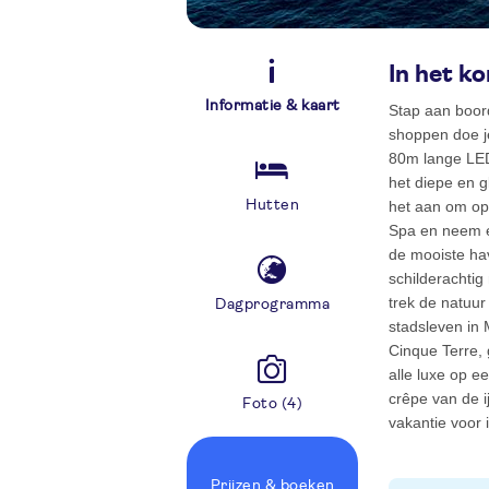
In het ko
Informatie & kaart
Stap aan boor
shoppen doe je
80m lange LED 
het diepe en gl
Hutten
het aan om op
Spa en neem e
de mooiste ha
schilderachtig
trek de natuur
Dagprogramma
stadsleven in 
Cinque Terre, 
alle luxe op e
crêpe van de i
Foto (4)
vakantie voor 
Prijzen
& boeken