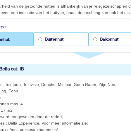
rheid van de getoonde hutten is afhankelijk van je reisgezelschap en
even een indicatie van het huttype, naast de inrichting kan ook het uitzi
ype
Buitenhut
Balkonhut
enhut
ella cat. IB
isje, Telefoon, Televisie, Douche, Minibar, Geen Raam, Zitje Nee,
ning, Föhn
on
sonen max. 4
t 17 m2
 wordt toegewezen door de rederij
ces : Bella Experience. Voor meer informatie zie:
cruise/msc-cruises/experiences/