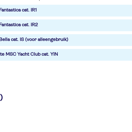
antastica cat. IR1
antastica cat. IR2
ella cat. IS (voor alleengebruik)
ite MSC Yacht Club cat. YIN
)