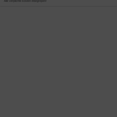
Alle verplichte kosten inbegrepen!