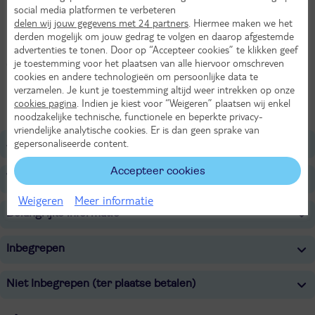
Inclusief huurauto
social media platformen te verbeteren
delen wij jouw gegevens met 24 partners
. Hiermee maken we het
De mooiste plekjes ontdek je met de auto
derden mogelijk om jouw gedrag te volgen en daarop afgestemde
advertenties te tonen. Door op “Accepteer cookies” te klikken geef
Een huurauto van de laagste categorie is inbegrepen bij deze reis.
je toestemming voor het plaatsen van alle hiervoor omschreven
Grotere auto nodig? Een upgrade is mogelijk tijdens het boeken.
cookies en andere technologieën om persoonlijke data te
Lees meer
verzamelen. Je kunt je toestemming altijd weer intrekken op onze
cookies pagina
. Indien je kiest voor “Weigeren” plaatsen wij enkel
noodzakelijke technische, functionele en beperkte privacy-
vriendelijke analytische cookies. Er is dan geen sprake van
gepersonaliseerde content.
Algemeen
Accepteer cookies
Verzorging
Weigeren
Meer informatie
Belangrijke informatie
Inbegrepen
Niet Inbegrepen (ter plaatse betalen)