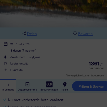
Delen
Bewaren
Wo 7 okt 2026
8 dagen (7 nachten)
Amsterdam - Reykjavik
1361,-
Logies ontbijt
per persoon
Huurauto
Alle verplichte kosten inbegrepen!
8,8
Prijzen & Boeken
Informatie
Dagprogramma
Beoordelingen
Kaart
Nu met verbeterde hotelkwaliteit
Huurauto en overnachtingen