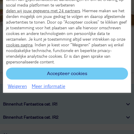
social media platformen te verbeteren
delen wij jouw gegevens met 24 partners
. Hiermee maken we het
derden mogelijk om jouw gedrag te volgen en daarop afgestemde
advertenties te tonen. Door op “Accepteer cookies” te klikken geef
je toestemming voor het plaatsen van alle hiervoor omschreven
cookies en andere technologieën om persoonlijke data te
Kies huttype
verzamelen. Je kunt je toestemming altijd weer intrekken op onze
cookies pagina
. Indien je kiest voor “Weigeren” plaatsen wij enkel
Buitenhut
Binnenhut
noodzakelijke technische, functionele en beperkte privacy-
vriendelijke analytische cookies. Er is dan geen sprake van
Balkonhut
Suite
gepersonaliseerde content.
Accepteer cookies
Weigeren
Meer informatie
Binnenhut Bella cat. IB
Binnenhut Fantastica cat. IR1
Binnenhut Fantastica cat. IR2