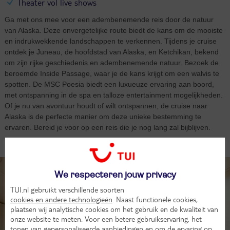
Theater vol live shows
Ga met ons mee voor een adembenemende reis door de natuur
van Alaska. Deze onvergetelijke route biedt de kans om de mooiste
en indrukwekkende landschappen te verkennen. Tijdens je cruise
ontdek je Juneau, de hoofdstad van Alaska, en Ketchikan, bekend
om zijn rijke geschiedenis en adembenemende natuur. Bezoek de
beroemde Inside Passage, waar je de kans krijgt om een walvis te
spotten. De MSC Poesia biedt een luxueuze ervaring aan boord,
met ontspanning in de spa en talloze entertainment mogelijkheden.
Of je nu van avontuur houdt of wilt ontspannen, de cruise naar
Alaska is de perfecte manier om deze unieke bestemming te
ervaren. Bereid je voor op een reis die je nog lang zal bijblijven.
Hutten (15)
We respecteren jouw privacy
TUI.nl gebruikt verschillende soorten
cookies en andere technologieën
. Naast functionele cookies,
plaatsen wij analytische cookies om het gebruik en de kwaliteit van
onze website te meten. Voor een betere gebruikservaring, het
tonen van gepersonaliseerde aanbiedingen en om de ervaring op