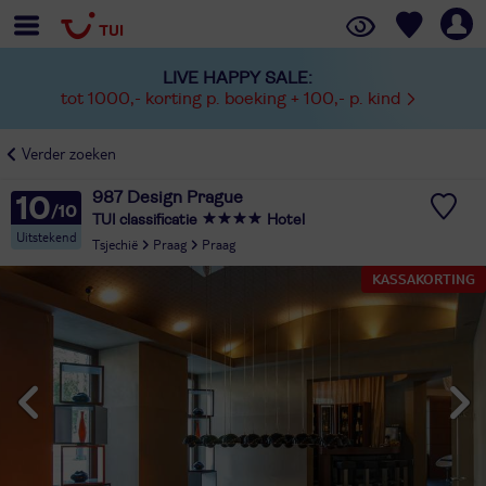
LIVE HAPPY SALE:
tot 1000,- korting p. boeking + 100,- p. kind
Verder zoeken
987 Design Prague
10
TUI classificatie
Hotel
Uitstekend
Tsjechië
Praag
Praag
KASSAKORTING