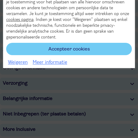
je toestemming voor het plaatsen van alle hiervoor omschreven
Ligging
cookies en andere technologieën om persoonlijke data te
verzamelen. Je kunt je toestemming altijd weer intrekken op onze
cookies pagina
. Indien je kiest voor “Weigeren” plaatsen wij enkel
Faciliteiten
noodzakelijke technische, functionele en beperkte privacy-
vriendelijke analytische cookies. Er is dan geen sprake van
gepersonaliseerde content.
Restaurants/Bars
Accepteer cookies
Voor de kinderen
Weigeren
Meer informatie
Overige informatie
Verzorging
Belangrijke informatie
Niet Inbegrepen (ter plaatse betalen)
More Inclusive