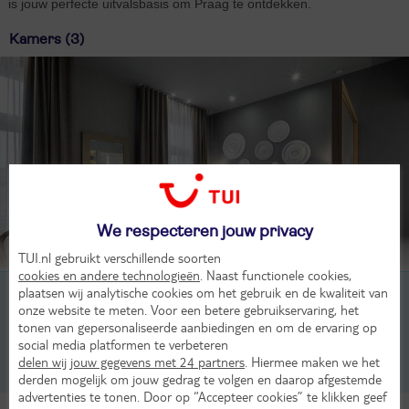
is jouw perfecte uitvalsbasis om Praag te ontdekken.
Kamers (3)
We respecteren jouw privacy
Beoordeling van 4 TUI-gasten
TUI.nl gebruikt verschillende soorten
cookies en andere technologieën
. Naast functionele cookies,
plaatsen wij analytische cookies om het gebruik en de kwaliteit van
2-persoonskamer, Superior, 2-2 pers
onze website te meten. Voor een betere gebruikservaring, het
tonen van gepersonaliseerde aanbiedingen en om de ervaring op
2-persoonskamer, Executive, 2-2 pers
social media platformen te verbeteren
delen wij jouw gegevens met 24 partners
. Hiermee maken we het
1-persoonskamer, Superior for Single Use, 1-1 pers
derden mogelijk om jouw gedrag te volgen en daarop afgestemde
advertenties te tonen. Door op “Accepteer cookies” te klikken geef