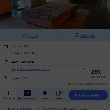
Delen
Bewaren
Zo 1 nov 2026
4 dagen (3 nachten)
Vanaf Eindhoven
Bekijk alle vertrekluchthavens
281,-
per persoon
Logies ontbijt
Alle verplichte kosten inbegrepen!
10
Prijzen & Boeken
Informatie
Beoordelingen
Kaart
Weer
Gratis stadstour in Praag (beperkt beschikbaar)