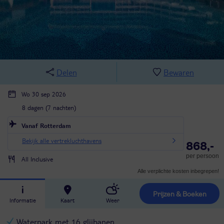
Delen
Bewaren
Wo 30 sep 2026
8 dagen (7 nachten)
Vanaf Rotterdam
Bekijk alle vertrekluchthavens
868,-
per persoon
All Inclusive
Alle verplichte kosten inbegrepen!
Prijzen & Boeken
Informatie
Kaart
Weer
Waterpark met 16 glijbanen