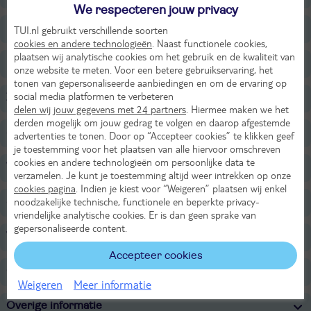
We respecteren jouw privacy
Faciliteiten
TUI.nl gebruikt verschillende soorten
cookies en andere technologieën
. Naast functionele cookies,
plaatsen wij analytische cookies om het gebruik en de kwaliteit van
Restaurants/Bars
onze website te meten. Voor een betere gebruikservaring, het
tonen van gepersonaliseerde aanbiedingen en om de ervaring op
social media platformen te verbeteren
Zwembaden
delen wij jouw gegevens met 24 partners
. Hiermee maken we het
derden mogelijk om jouw gedrag te volgen en daarop afgestemde
Strand
advertenties te tonen. Door op “Accepteer cookies” te klikken geef
je toestemming voor het plaatsen van alle hiervoor omschreven
cookies en andere technologieën om persoonlijke data te
Wellness
verzamelen. Je kunt je toestemming altijd weer intrekken op onze
cookies pagina
. Indien je kiest voor “Weigeren” plaatsen wij enkel
noodzakelijke technische, functionele en beperkte privacy-
Sport & Activiteiten
vriendelijke analytische cookies. Er is dan geen sprake van
gepersonaliseerde content.
Voor de kinderen
Accepteer cookies
Onafhankelijk duurzaamheidslabel
Weigeren
Meer informatie
Overige informatie