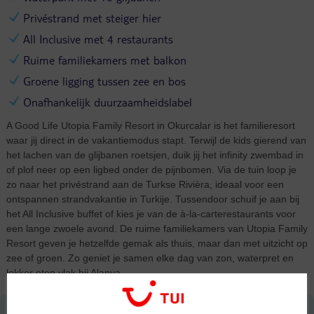
Privéstrand met steiger hier
All Inclusive met 4 restaurants
Ruime familiekamers met balkon
Groene ligging tussen zee en bos
Onafhankelijk duurzaamheidslabel
A Good Life Utopia Family Resort in Okurcalar is het familieresort
waar jij direct in de vakantiemodus stapt. Terwijl de kids gierend van
het lachen van de glijbanen roetsjen, duik jij het infinity zwembad in
of plof neer op een ligbed onder de pijnbomen. Via de tuin loop je
zo naar het privéstrand aan de Turkse Rivièra, ideaal voor een
ontspannen strandvakantie in Turkije. Tussendoor schuif je aan bij
het All Inclusive buffet of kies je van de à-la-carterestaurants voor
een lange zwoele avond. De ruime familiekamers van Utopia Family
Resort geven je hetzelfde gemak als thuis, maar dan met uitzicht op
zee of groen. Zo geniet je samen elke dag van zon, waterpret en
lekker eten vlak bij Alanya.
Ligging