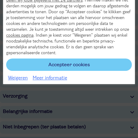
Restaurants/Bars
derden mogelijk om jouw gedrag te volgen en daarop afgestemde
advertenties te tonen. Door op “Accepteer cookies” te klikken geef
je toestemming voor het plaatsen van alle hiervoor omschreven
Zwembaden
cookies en andere technologieën om persoonlijke data te
verzamelen. Je kunt je toestemming altijd weer intrekken op onze
Wellness
cookies pagina
. Indien je kiest voor “Weigeren” plaatsen wij enkel
noodzakelijke technische, functionele en beperkte privacy-
vriendelijke analytische cookies. Er is dan geen sprake van
Sport & Activiteiten
gepersonaliseerde content.
Accepteer cookies
Voor de kinderen
Weigeren
Meer informatie
Overige informatie
Verzorging
Belangrijke informatie
Niet Inbegrepen (ter plaatse betalen)