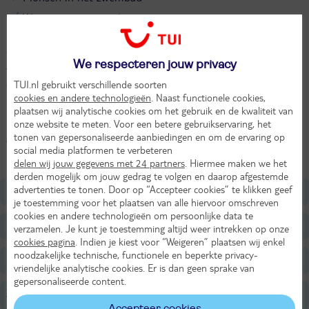
Wow, wat een uitzicht
Hotel Alexain ligt hoog in de bergen, net buiten het Franse dorp
Trois Epis. Het biedt een prachtig panoramisch uitzicht over
We respecteren jouw privacy
verschillende bergen en steden, bijvoorbeeld Colmar. Deze
TUI.nl gebruikt verschillende soorten
gezellige stad is je bezoek ook helemaal waard. Ook maak je
cookies en andere technologieën
. Naast functionele cookies,
prachtige wandelingen in de omgeving van Hotel Alexain, waar je
plaatsen wij analytische cookies om het gebruik en de kwaliteit van
nog meer adembenemende uitzichten ontdekt en helemaal 1 wordt
onze website te meten. Voor een betere gebruikservaring, het
met de natuur. Nadat je genoten hebt geniet je van de gratis
tonen van gepersonaliseerde aanbiedingen en om de ervaring op
wellness ruimte, met verschillende sauna's en een zwembad. Bij
social media platformen te verbeteren
Hotel Alexain kom je helemaal tot rust.
delen wij jouw gegevens met 24 partners
. Hiermee maken we het
derden mogelijk om jouw gedrag te volgen en daarop afgestemde
advertenties te tonen. Door op “Accepteer cookies” te klikken geef
Ligging
je toestemming voor het plaatsen van alle hiervoor omschreven
cookies en andere technologieën om persoonlijke data te
Faciliteiten
verzamelen. Je kunt je toestemming altijd weer intrekken op onze
cookies pagina
. Indien je kiest voor “Weigeren” plaatsen wij enkel
noodzakelijke technische, functionele en beperkte privacy-
Restaurants/Bars
vriendelijke analytische cookies. Er is dan geen sprake van
gepersonaliseerde content.
Zwembaden
Accepteer cookies