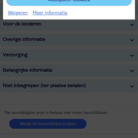
Wellness
Weigeren
Meer informatie
Voor de kinderen
Overige informatie
Verzorging
Belangrijke informatie
Niet Inbegrepen (ter plaatse betalen)
De voordeligste prijs is helaas niet meer beschikbaar
Bekijk de beschikbare prijzen